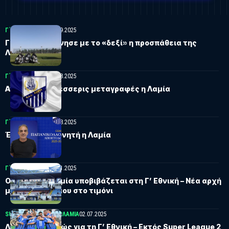
Γ΄ΕΘΝΙΚΗ
ΛΑΜΊΑ
13.09.2025
Γ’ Εθνική: Ξεκίνησε με το «δεξί» η προσπάθεια της
Λαμίας
Γ΄ΕΘΝΙΚΗ
ΛΑΜΊΑ
23.08.2025
Ανακοίνωσε τέσσερις μεταγραφές η Λαμία
Γ΄ΕΘΝΙΚΗ
ΛΑΜΊΑ
20.08.2025
Έκλεισε προπονητή η Λαμία
Γ΄ΕΘΝΙΚΗ
ΛΑΜΊΑ
08.11.2025
Οριστικό: Η Λαμία υποβιβάζεται στη Γ’ Εθνική – Νέα αρχή
με Παπανικολάου στο τιμόνι
SUPERBET LEAGUE 2
ΛΑΜΊΑ
02.07.2025
Λαμία: Ολοταχώς για τη Γ’ Εθνική – Εκτός Super League 2