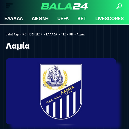
ΕΛΛΑΔΑ
ΔΙΕΘΝΗ
UEFA
BET
LIVESCORES
bala24.gr
>
ΡΟΗ ΕΙΔΗΣΕΩΝ
>
ΕΛΛΑΔΑ
>
Γ΄ΕΘΝΙΚΗ
>
Λαμία
Λαμία