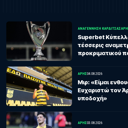
ΑΝΑΓΈΝΝΗΣΗ ΚΑΡΔΊΤΣΑΣ
ΑΡΗ
Superbet Κύπελλ
τέσσερις αναμετ
προκριματικού π
ΑΡΗΣ
04.08.2026
Μιρ: «Είμαι ενθο
Ευχαριστώ τον Άρ
υποδοχή»
ΑΡΗΣ
03.08.2026