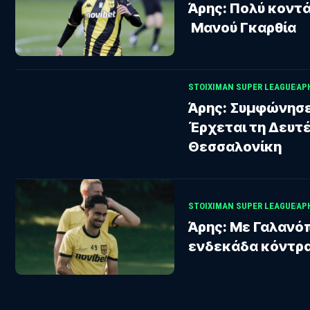
Άρης: Πολύ κοντά
Μανού Γκαρθία
STOIXIMAN SUPER LEAGUE
ΑΡ
Άρης: Συμφώνησε 
Έρχεται τη Δευτ
Θεσσαλονίκη
STOIXIMAN SUPER LEAGUE
ΑΡ
Άρης: Με Γαλανόπ
ενδεκάδα κόντρ