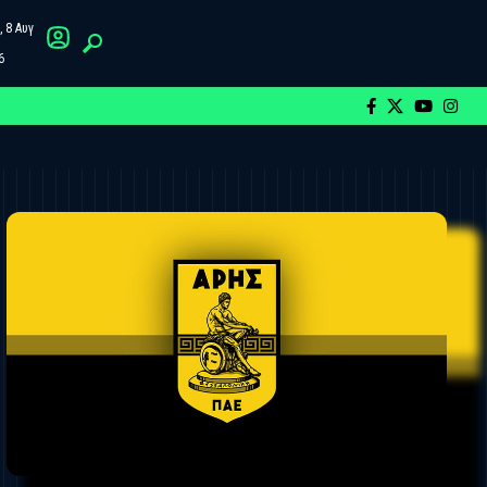
 8 Αυγ
6