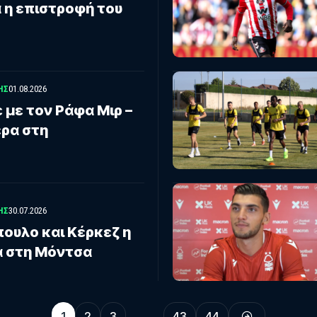
 η επιστροφή του
ΗΣ
01.08.2026
με τον Ράφα Μιρ –
έρα στη
ΗΣ
30.07.2026
ουλο και Κέρκεζ η
α στη Μόντσα
1
2
3
…
43
44