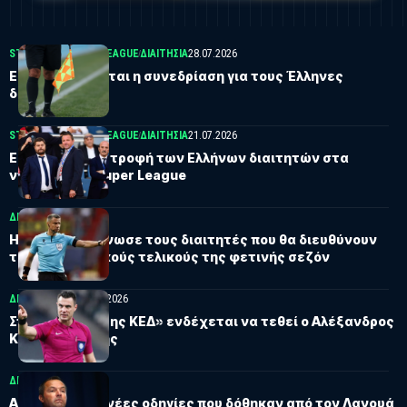
STOIXIMAN SUPER LEAGUE
ΔΙΑΙΤΗΣΊΑ
28.07.2026
ΕΠΟ: Αναβάλλεται η συνεδρίαση για τους Έλληνες
διαιτητές
STOIXIMAN SUPER LEAGUE
ΔΙΑΙΤΗΣΊΑ
21.07.2026
ΕΠΟ: Προς επιστροφή των Ελλήνων διαιτητών στα
ντέρμπι της Super League
ΔΙΑΙΤΗΣΊΑ
11.05.2026
Η UEFA ανακοίνωσε τους διαιτητές που θα διευθύνουν
τους ευρωπαϊκούς τελικούς της φετινής σεζόν
ΔΙΑΙΤΗΣΊΑ
ΕΠΟ
23.02.2026
Στη «διάθεση της ΚΕΔ» ενδέχεται να τεθεί ο Αλέξανδρος
Κατσικογιάννης
ΔΙΑΙΤΗΣΊΑ
07.02.2026
Αυτές είναι οι νέες οδηγίες που δόθηκαν από τον Λανουά