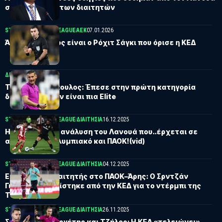
στο σεμινάριο των διαιτητών
STOIXIMAN SUPER LEAGUE
ΑΕΚ
07.01.2026
Άρης-ΑΕΚ: Ποιος είναι ο Ρόχιτ Σάγκι που όρισε η ΚΕΔ
ΔΙΑΙΤΗΣΊΑ
19.12.2025
Τάσος Σιδηρόπουλος: Έπεσε στην πρώτη κατηγορία
διαιτητών – Δεν είναι πια Elite
STOIXIMAN SUPER LEAGUE
ΔΙΑΙΤΗΣΊΑ
16.12.2025
H εβδομαδιαία ανάλυση του Λανουά που..έρχεται σε
αντίθεση με Ολυμπιακό και ΠΑΟΚ!(vid)
STOIXIMAN SUPER LEAGUE
ΔΙΑΙΤΗΣΊΑ
04.12.2025
Elite Σέρβος διαιτητής στο ΠΑΟΚ–Άρης: Ο Σρντζάν
Γιοβάνοβιτς ορίστηκε από την ΚΕΔ για το ντέρμπι της
Τούμπας
STOIXIMAN SUPER LEAGUE
ΔΙΑΙΤΗΣΊΑ
26.11.2025
Σπίτια τους Βεργέτης και Τζήλος: Η ΚΕΔ «τελειώνει»