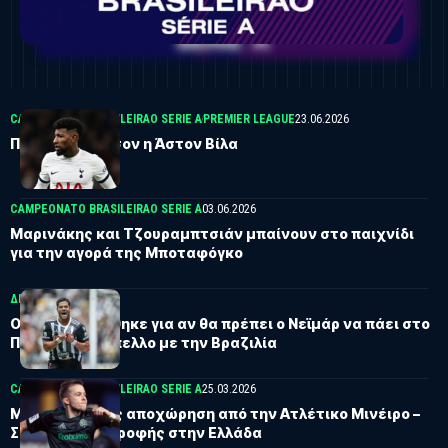
CAMPEONATO BRASILEIRAO SERIE A
PREMIER LEAGUE
23.06.2026
Πάει για Έμερσον η Άστον Βίλα
CAMPEONATO BRASILEIRAO SERIE A
03.06.2026
Μαρινάκης και Τζουραμπτσιάν μπαίνουν στο παιχνίδι
για την αγορά της Μποταφόγκο
ΔΙΕΘΝΗ
12.04.2026
Ο Χουλκ ρωτήθηκε για αν θα πρέπει ο Νεϊμάρ να πάει στο
Παγκόσμιο Κύπελλο με την Βραζιλία
CAMPEONATO BRASILEIRAO SERIE A
25.03.2026
Μπερνάρ: Προς αποχώρηση από την Ατλέτικο Μινέιρο –
Σενάρια επιστροφής στην Ελλάδα