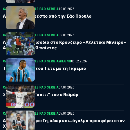
CAMPEONATO BRASILEIRAO SERIE A
10.03.2026
Απολύθηκε ο Κρέσπο από την Σάο Πάουλο
CAMPEONATO BRASILEIRAO SERIE A
09.03.2026
Απίστευτα επεισόδια στο Κρουζέιρο – Ατλέτικο Μινέιρο –
Αποβλήθηκαν 23 παίκτες
CAMPEONATO BRASILEIRAO SERIE A
ΔΙΕΘΝΗ
05.02.2026
Το πρώτο γκολ του Τετέ με τη Γκρέμιο
CAMPEONATO BRASILEIRAO SERIE A
07.01.2026
Συνεχίζει στο “σπίτι” του ο Νεϊμάρ
CAMPEONATO BRASILEIRAO SERIE A
05.01.2026
Ατλέτικο Μινέιρο: Γη, ύδωρ και…άγαλμα προσφέρει στον
Χουλκ