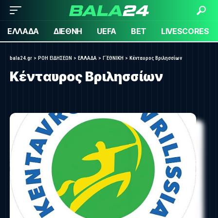
ΕΛΛΑΔΑ
ΔΙΕΘΝΗ
UEFA
BET
LIVESCORES
bala24.gr
>
ΡΟΗ ΕΙΔΗΣΕΩΝ
>
ΕΛΛΑΔΑ
>
Γ΄ΕΘΝΙΚΗ
>
Κένταυρος Βριλησσίων
Κένταυρος Βριλησσίων