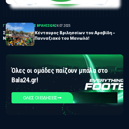
Γ΄ΕΘΝΙΚΗ
ΚΈΝΤΑΥΡΟΣ ΒΡΙΛΗΣΣΊΩΝ
24.07.2025
Στη Γ’ Εθνική ο Κένταυρος Βριλησσίων του Αραβίδη –
Νίκησε 2-1 τον Πανναξιακό του Μανωλά!
Όλες οι ομάδες παίζουν μπάλα στο
Bala24.gr!
ΟΛΕΣ ΟΙ ΕΙΔΗΣΕΙΣ