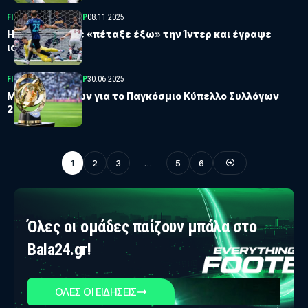
FIFA CLUB WORLD CUP
08.11.2025
Η Φλουμινένσε «πέταξε έξω» την Ίντερ και έγραψε
ιστορία!
FIFA CLUB WORLD CUP
30.06.2025
Μάχη τεσσάρων για το Παγκόσμιο Κύπελλο Συλλόγων
2029!
1
2
3
…
5
6
Όλες οι ομάδες παίζουν μπάλα στο
Bala24.gr!
ΟΛΕΣ ΟΙ ΕΙΔΗΣΕΙΣ