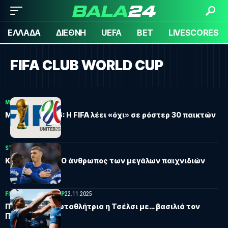
ΕΛΛΑΔΑ
ΔΙΕΘΝΗ
UEFA
BET
LIVESCORES
FIFA CLUB WORLD CUP
ΜΟΥΝΤΙΑΛ
05.03.2026
Μουντιάλ 2026: Η FIFA λέει «όχι» σε ρόστερ 30 παικτών
STORIES
20.07.2025
Κόουλ Πάλμερ: Ο άνθρωπος των μεγάλων παιχνιδιών
FIFA CLUB WORLD CUP
22.11.2025
Παγκόσμια Πρωταθλήτρια η Τσέλσι με… βασιλιά τον
Πάλμερ!