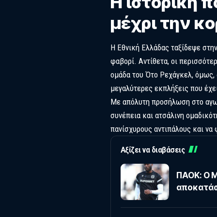
Η ιστορική π
μέχρι την κ
Η Εθνική Ελλάδας ταξίδεψε στην 
φαβορί. Αντίθετα, οι περισσότε
ομάδα του Ότο Ρεχάγκελ, όμως, 
μεγαλύτερες εκπλήξεις που έχε
Με απόλυτη προσήλωση στο αγωνι
συνέπεια και ατσάλινη ομαδικότ
πανίσχυρους αντιπάλους και να
Αξίζει να διαβάσεις
ΠΑΟΚ: Ο Μ
αποκατάσ