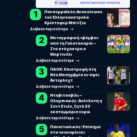
Πανσερραϊκός:Ανακοίνωσε
τον Ελληνοαυστραλό
Κρίστοφερ Μπίτζιο
Διάβασε περισσότερα
Μεταγραφική «βόμβα»
από τη Γαλατασαράι –
Στο στόχαστρο ο
Μαρτινέλι
Διάβασε περισσότερα
ΠΑΟΚ: Επιστροφή στη
Νέα Μεσημβρία εν όψει
Άντερλεχτ
Διάβασε περισσότερα
Νταβιτασβίλι –
Ολυμπιακός: Ανένδοτη η
Σεντ Ετιέν, ζητά 20
εκατομμύρια ευρώ
Διάβασε περισσότερα
Παναιτωλικός: Επίσημα
στα «καναρίνια»