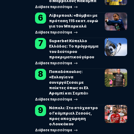
ο Μάρβελους Νακάμπα
Διάβασε περισσότερα
Λίβερπουλ: «Βόμβα» με
πρόταση 115 εκατ. ευρώ
για τον Μπαρκολά
Διάβασε περισσότερα
Superbet Κύπελλο
Ελλάδας: Το πρόγραμμα
του δεύτερου
προκριματικού γύρου
Διάβασε περισσότερα
Παπαδόπουλος:
«Ευλογία να
συνεργάζεσαι με
παίκτες όπως οι Ελ
Αραμπί και Σεμπά»
Διάβασε περισσότερα
Νάπολι: Στο στόχαστρο
ο Γκάμπριελ Ζεσούς,
προς αποχώρηση
ο Λουκάκου
Διάβασε περισσότερα