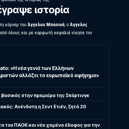
έγραψε ιστορία
εση κόρνερ του
Άγγελου Μπασινά
, ο
Άγγελος
από όλους και με καρφωτή κεφαλιά νίκησε τον
ato: «Η νέα γενιά των Ελλήνων
ριστών αλλάζει το ευρωπαϊκό αφήγημα»
α βασικός στην πρεμιέρα της Σπόρτινγκ
ακός: Ανένδοτη η Σεντ Ετιέν, ζητά 20
α του ΠΑΟΚ και νέο χαμένο έδαφος για την