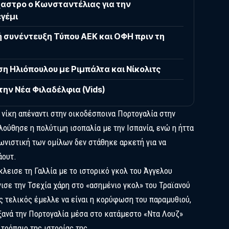
αστρο ο Κωνσταντέλιας για την
γέμι
ή συνέντευξη Τύπου ΑΕΚ και ΟΦΗ πριν τη
η Ηλιόπουλου με Ριμπάλτα και Νίκολιτς
την Νέα Φιλαδέλφια (Vids)
η νίκη απέναντι στην οικοδέσποινα Πορτογαλία στην
ούθησε η πολύτιμη ισοπαλία με την Ισπανία, ενώ η ήττα
ωνιστική των ομίλων δεν στάθηκε αρκετή για να
άουτ.
κλεισε τη Γαλλία με το ιστορικό γκολ του Άγγελου
γισε την Τσεχία χάρη στο «ασημένιο γκολ» του Τραϊανού
 τελικός έμελλε να είναι η κορύφωση του παραμυθιού,
ξανά την Πορτογαλία μέσα στο κατάμεστο «Ντα Λουζ»
τρόπαιο της ιστορίας της.