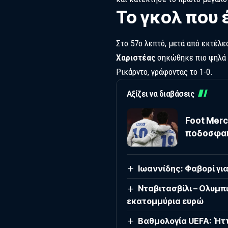
Το γκολ που 
Στο 57ο λεπτό, μετά από εκτέλ
Χαριστέας
σηκώθηκε πιο ψηλά 
Ρικάρντο, γράφοντας το 1-0.
Αξίζει να διαβάσεις
Foot Merc
ποδοσφαι
Ιωαννίδης: Φαβορί γι
Νταβιτασβίλι – Ολυμπι
εκατομμύρια ευρώ
Βαθμολογία UEFA: Ήττ