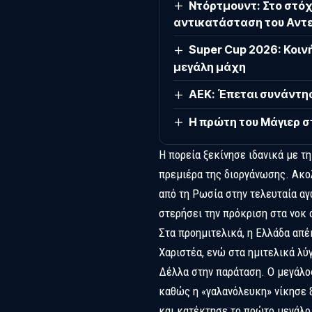
Ντόρτμουντ: Στο στόχ
αντικατάσταση του Αντε
Super Cup 2026: Κοιν
μεγάλη μάχη
ΑΕΚ: Έπεται συνάντησ
Η πρώτη του Μάγιερ σ
Η πορεία ξεκίνησε ιδανικά με τ
πρεμιέρα της διοργάνωσης. Ακολ
από τη Ρωσία στην τελευταία αγ
στερήσει την πρόκριση στα νοκ 
Στα προημιτελικά, η Ελλάδα απέ
Χαριστέα, ενώ στα ημιτελικά λύ
Δέλλα στην παράταση. Ο μεγάλος
καθώς η «γαλανόλευκη» νίκησε 
και κατέκτησε το πρώτο μεγάλο 