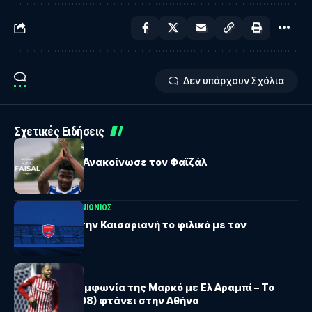
Δεν υπάρχουν Σχόλια
Σχετικές Ειδήσεις
ΕΛΛΆΣ ΣΎΡΟΥ
Ελλάς Σύρου: Ανακοίνωσε τον Φαϊζάλ
ΠΑΝΑΙΤΩΛΙΚΟΣ
ΠΑΝΙΏΝΙΟΣ
Πανιώνιος: Στην Καισαριανή το φιλικό με τον
Παναιτωλικό
ΜΑΡΚΌ
Οριστική η συμφωνία της Μαρκό με Ελ Αραμπί – Το
Σάββατο (01/08) φτάνει στην Αθήνα