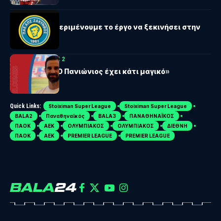
ΖΆΚΥΝΘΟΣ
Ζάκυνθος: «Περιμένουμε το έργο να ξεκινήσει στην
πράξη»
SUPERBET LEAGUE 2
Αυλωνίτης: «Ο Πανιώνιος έχει κάτι μαγικό»
Quick Links:
Stoiximan Super League
Stoiximan Super League
BALA2
Παναθηναϊκός
BALA3
ΠΑΝΑΘΗΝΑΪΚΟΣ
ΠΑΟΚ
ΑΕΚ
ΟΛΥΜΠΙΑΚΟΣ
ΟΛΥΜΠΙΑΚΟΣ
ΔΙΕΘΝΗ
ΠΑΟΚ
ΑΕΚ
PREMIER LEAGUE
PREMIER LEAGUE