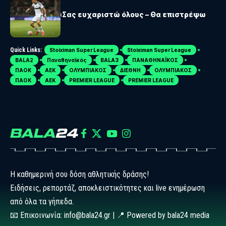
ΠΑΝΑΘΗΝΑΪΚΟΣ
Παντελίδης: «Σας ευχαριστώ όλους – Θα επιστρέψω
πιο δυνατός»
Quick Links:
Stoiximan Super League
Stoiximan Super League
BALA2
Παναθηναϊκός
BALA3
ΠΑΝΑΘΗΝΑΪΚΟΣ
ΠΑΟΚ
ΑΕΚ
ΟΛΥΜΠΙΑΚΟΣ
ΔΙΕΘΝΗ
ΟΛΥΜΠΙΑΚΟΣ
ΠΑΟΚ
ΑΕΚ
PREMIER LEAGUE
PREMIER LEAGUE
Η καθημερινή σου δόση αθλητικής δράσης!
Ειδήσεις, ρεπορτάζ, αποκλειστικότητες και live ενημέρωση
από όλα τα γήπεδα.
📧 Επικοινωνία: info@bala24.gr | 📍 Powered by bala24 media