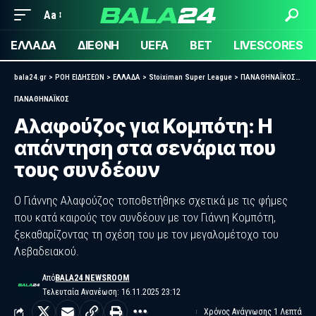
Aa
ΕΛΛΑΔΑ
ΔΙΕΘΝΗ
UEFA
BET
LIVESCORES
bala24.gr
>
ΡΟΗ ΕΙΔΗΣΕΩΝ
>
ΕΛΛΑΔΑ
>
Stoiximan Super League
>
ΠΑΝΑΘΗΝΑΪΚΟΣ
>
Αλα
ΠΑΝΑΘΗΝΑΪΚΟΣ
Αλαφούζος για Κομπότη: Η
απάντηση στα σενάρια που
τους συνδέουν
Ο Γιάννης Αλαφούζος τοποθετήθηκε σχετικά με τις φήμες
που κατά καιρούς τον συνδέουν με τον Γιάννη Κομπότη,
ξεκαθαρίζοντας τη σχέση του με τον μεγαλομέτοχο του
Λεβαδειακού.
Από
BALA24 NEWSROOM
Τελευταία Ανανέωση: 16.11.2025 23:12
Χρόνος Ανάγνωσης 1 Λεπτά