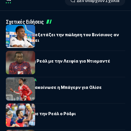
Δεν υπάρχουν Σχόλια
Σχετικές Ειδήσεις
LALIGA
ESPN: Η Ρεάλ εξετάζει την πώληση του Βινίσιους αν
δεν ανανεώσει
LALIGA
Συμφώνησε η Ρεάλ με την Λειψία για Ντιομαντέ
BUNDESLIGA
LALIGA
«Deal off» ανακοίνωσε η Μπάγερν για Ολίσε
LALIGA
Συμφώνησε με την Ρεάλ ο Ρόδρι