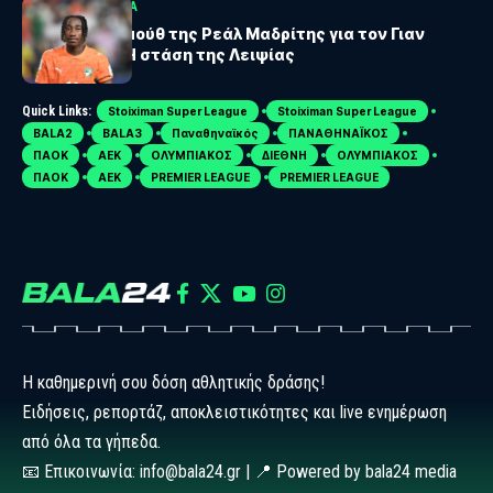
BUNDESLIGA
LALIGA
Πρόταση-μαμούθ της Ρεάλ Μαδρίτης για τον Γιαν
Ντιομαντέ – Η στάση της Λειψίας
Quick Links:
Stoiximan Super League
Stoiximan Super League
BALA2
BALA3
Παναθηναϊκός
ΠΑΝΑΘΗΝΑΪΚΟΣ
ΠΑΟΚ
ΑΕΚ
ΟΛΥΜΠΙΑΚΟΣ
ΔΙΕΘΝΗ
ΟΛΥΜΠΙΑΚΟΣ
ΠΑΟΚ
ΑΕΚ
PREMIER LEAGUE
PREMIER LEAGUE
Η καθημερινή σου δόση αθλητικής δράσης!
Ειδήσεις, ρεπορτάζ, αποκλειστικότητες και live ενημέρωση
από όλα τα γήπεδα.
📧 Επικοινωνία: info@bala24.gr | 📍 Powered by bala24 media