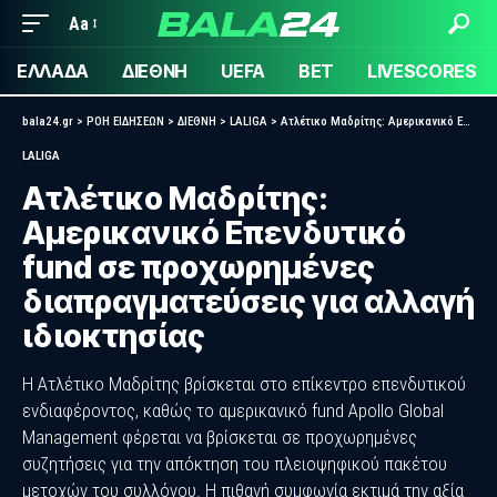
Aa
ΕΛΛΑΔΑ
ΔΙΕΘΝΗ
UEFA
BET
LIVESCORES
bala24.gr
>
ΡΟΗ ΕΙΔΗΣΕΩΝ
>
ΔΙΕΘΝΗ
>
LALIGA
>
Ατλέτικο Μαδρίτης: Αμερικανικό Επενδυτικό fund σε προχωρημένες διαπραγματεύσεις για αλλαγή ιδιοκτησίας
LALIGA
Ατλέτικο Μαδρίτης:
Αμερικανικό Επενδυτικό
fund σε προχωρημένες
διαπραγματεύσεις για αλλαγή
ιδιοκτησίας
Η Ατλέτικο Μαδρίτης βρίσκεται στο επίκεντρο επενδυτικού
ενδιαφέροντος, καθώς το αμερικανικό fund Apollo Global
Management φέρεται να βρίσκεται σε προχωρημένες
συζητήσεις για την απόκτηση του πλειοψηφικού πακέτου
μετοχών του συλλόγου. Η πιθανή συμφωνία εκτιμά την αξία