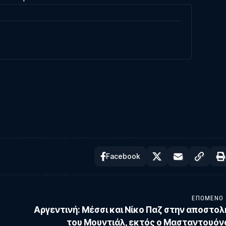
Facebook
ΕΠΌΜΕΝΟ
Aργεντινή: Μέσσι και Νίκο Παζ στην αποστολ
του Μουντιάλ, εκτός ο Μασταντουόν