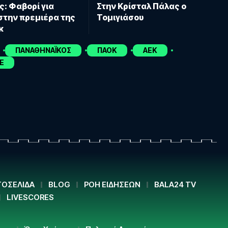
ς: Φαβορί για
Στην Κρίσταλ Πάλας ο
στην πρεμιέρα της
Τομιγιάσου
γκ
ΠΑΝΑΘΗΝΑΪΚΟΣ
ΠΑΟΚ
ΑΕΚ
E
ΟΣΕΛΙΔΑ
BLOG
ΡΟΗ ΕΙΔΗΣΕΩΝ
BALA24 TV
LIVESCORES