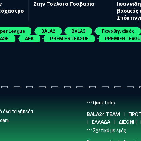
ε
Στην Τσέλσι ο Τσαβαρία
Ιωαννίδη
στόχαστρο
βασικός 
Σπόρτιν
uper League
BALA2
BALA3
Παναθηναϊκός
ΑΟΚ
ΑΕΚ
PREMIER LEAGUE
PREMIER LEAGU
Quick Links
ό όλα τα γήπεδα.
BALA24 TEAM
ΠΡΩΤ
team
ΕΛΛΑΔΑ
ΔΙΕΘΝΗ
Σχετικά με εμάς