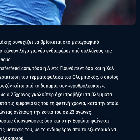
λάκης συνεχίζει να βρίσκεται στο μεταγραφικό
να κάνουν λόγο για νέο ενδιαφέρον από συλλόγους της
eague.
sferfeed.com, τόσο η Λιντς Γιουνάιτεντ όσο και η Χαλ
περίπτωση του τερματοφύλακα του Ολυμπιακός, ο οποίος
 σεζόν κάτω από τα δοκάρια των «ερυθρόλευκων».
ως ο 25χρονος γκολκίπερ έχει τραβήξει τα βλέμματα
 τις εμφανίσεις του τη φετινή χρονιά, κατά την οποία
ώντας ανέπαφη την εστία του σε 23 αγώνες.
χώριες διοργανώσεις όσο και στην Ευρώπη φαίνεται
ις μετοχές του, με το ενδιαφέρον από το εξωτερικό να
αλοκαιριού.