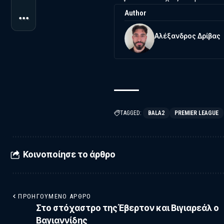
Author
Αλέξανδρος Δρίβας
TAGGED:
BALA2
PREMIER LEAGUE
Κοινοποίησε το άρθρο
ΠΡΟΗΓΟΎΜΕΝΟ ΆΡΘΡΟ
Στο στόχαστρο τηςΈβερτον και Βιγιαρεάλ ο
Βαγιαννίδης