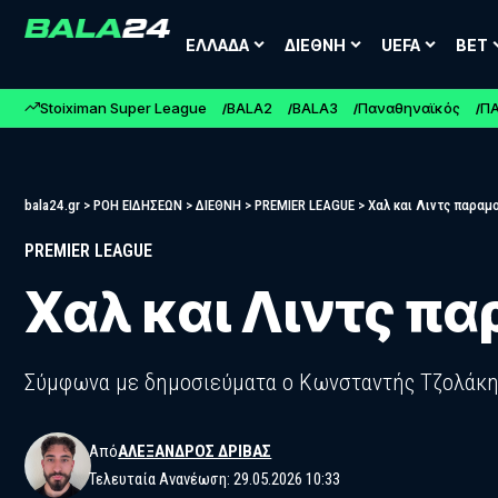
ΕΛΛΑΔΑ
ΔΙΕΘΝΗ
UEFA
BET
Stoiximan Super League
BALA2
BALA3
Παναθηναϊκός
Π
bala24.gr
>
ΡΟΗ ΕΙΔΗΣΕΩΝ
>
ΔΙΕΘΝΗ
>
PREMIER LEAGUE
>
Χαλ και Λιντς παραμ
PREMIER LEAGUE
Χαλ και Λιντς π
Σύμφωνα με δημοσιεύματα ο Κωνσταντής Τζολάκης
Από
ΑΛΈΞΑΝΔΡΟΣ ΔΡΊΒΑΣ
Τελευταία Ανανέωση: 29.05.2026 10:33