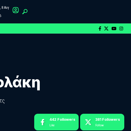
 8 Αυγ
6
ζολάκη
τς
442
Followers
381
Followers
Like
Follow