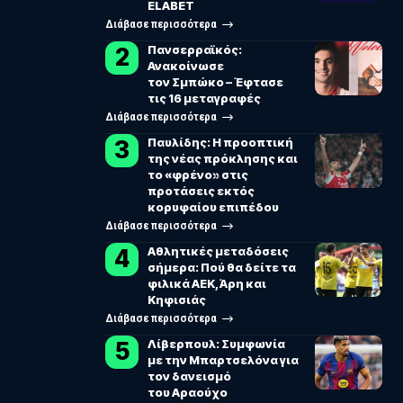
ELABET
Διάβασε περισσότερα
Πανσερραϊκός:
Ανακοίνωσε
τον Σμπώκο – Έφτασε
τις 16 μεταγραφές
Διάβασε περισσότερα
Παυλίδης: Η προοπτική
της νέας πρόκλησης και
το «φρένο» στις
προτάσεις εκτός
κορυφαίου επιπέδου
Διάβασε περισσότερα
Αθλητικές μεταδόσεις
σήμερα: Πού θα δείτε τα
φιλικά ΑΕΚ, Άρη και
Κηφισιάς
Διάβασε περισσότερα
Λίβερπουλ: Συμφωνία
με την Μπαρτσελόνα για
τον δανεισμό
του Αραούχο