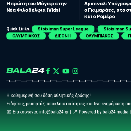
Η πρώτη του Μάγιερ στην
Άρσεναλ: Υπέγραψ
Νέα Φιλαδέλφια (Vids)
ο Γκιμαράες, στο 
και ο Ρομέρο
Quick Links:
Stoiximan Super League
Stoiximan S
ΟΛΥΜΠΙΑΚΟΣ
ΔΙΕΘΝΗ
ΟΛΥΜΠΙΑΚΟΣ
Π
Η καθημερινή σου δόση αθλητικής δράσης!
Ειδήσεις, ρεπορτάζ, αποκλειστικότητες και live ενημέρωση απ
📧 Επικοινωνία: info@bala24.gr | 📍 Powered by bala24 media 