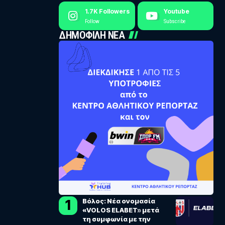
1.7K
Followers
Youtube
Follow
Subscribe
ΔΗΜΟΦΙΛΗ ΝΕΑ
Βόλος: Νέα ονομασία
«VOLOS ELABET» μετά
τη συμφωνία με την