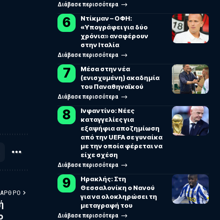
Διάβασε περισσότερα
Ντίκμαν – ΟΦΗ:
«Υπογράφει για δύο
χρόνια» αναφέρουν
στην Ιταλία
Διάβασε περισσότερα
Μέσα στην νέα
(ενισχυμένη) ακαδημία
του Παναθηναϊκού
Διάβασε περισσότερα
Ινφαντίνο: Νέες
καταγγελίες για
εξαψήφια αποζημίωση
από την UEFA σε γυναίκα
με την οποία φέρεται να
είχε σχέση
Διάβασε περισσότερα
Ηρακλής: Στη
Θεσσαλονίκη ο Νανού
 ΆΡΘΡΟ
για να ολοκληρώσει τη
ή
μεταγραφή του
ο
Διάβασε περισσότερα