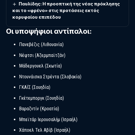
Παυλίδης: Η προοπτική της νέας πρόκλησης
και το «φρένο» στις προτάσεις εκτός
κορυφαίου επιπέδου
Οι υποψήφιοι αντίπαλοι:
Πανεβέζις (Λιθουανία)
Νέφτσι (Αζερμπαϊτζάν)
Μάδεργουελ (Σκωτία)
Ντουνάισκα Στρέντα (Σλοβακία)
ΓΚΑΪΣ (Σουηδία)
Γκέτεμποργκ (Σουηδία)
Βαραζντίν (Κροατία)
Μπεϊτάρ Ιερουσαλήμ (Ισραήλ)
Χάποελ Τελ Αβίβ (Ισραήλ)