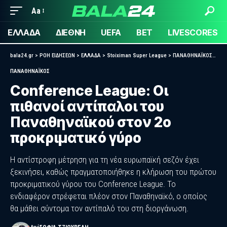
Aa
ΕΛΛΑΔΑ
ΔΙΕΘΝΗ
UEFA
BET
LIVESCORES
bala24.gr
>
ΡΟΗ ΕΙΔΗΣΕΩΝ
>
ΕΛΛΑΔΑ
>
Stoiximan Super League
>
ΠΑΝΑΘΗΝΑΪΚΟΣ
>
Con
ΠΑΝΑΘΗΝΑΪΚΟΣ
Conference League: Οι
πιθανοί αντίπαλοι του
Παναθηναϊκού στον 2ο
προκριματικό γύρο
Η αντίστροφη μέτρηση για τη νέα ευρωπαϊκή σεζόν έχει
ξεκινήσει, καθώς πραγματοποιήθηκε η κλήρωση του πρώτου
προκριματικού γύρου του Conference League. Το
ενδιαφέρον στρέφεται πλέον στον Παναθηναϊκό, ο οποίος
θα μάθει σύντομα τον αντίπαλό του στη διοργάνωση.