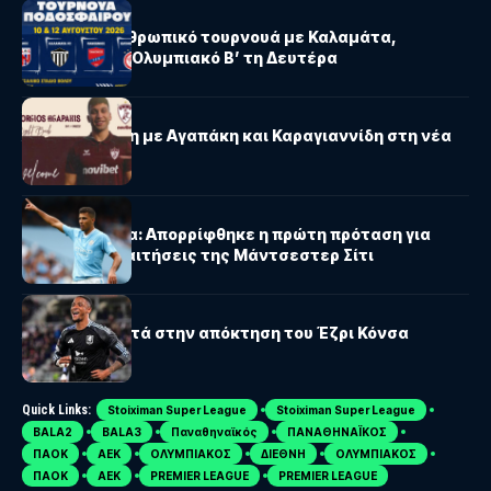
ΒΟΛΟΣ
Βόλος: Φιλανθρωπικό τουρνουά με Καλαμάτα,
Πανιώνιο και Ολυμπιακό Β’ τη Δευτέρα
ΑΕΛ NOVIBET
ΑΕΛ: Ενίσχυση με Αγαπάκη και Καραγιαννίδη στη νέα
σεζόν
LALIGA
Μπαρτσελόνα: Απορρίφθηκε η πρώτη πρόταση για
Ρόδρι – Οι απαιτήσεις της Μάντσεστερ Σίτι
PREMIER LEAGUE
Άρσεναλ: Κοντά στην απόκτηση του Έζρι Κόνσα
Quick Links:
Stoiximan Super League
Stoiximan Super League
BALA2
BALA3
Παναθηναϊκός
ΠΑΝΑΘΗΝΑΪΚΟΣ
ΠΑΟΚ
ΑΕΚ
ΟΛΥΜΠΙΑΚΟΣ
ΔΙΕΘΝΗ
ΟΛΥΜΠΙΑΚΟΣ
ΠΑΟΚ
ΑΕΚ
PREMIER LEAGUE
PREMIER LEAGUE