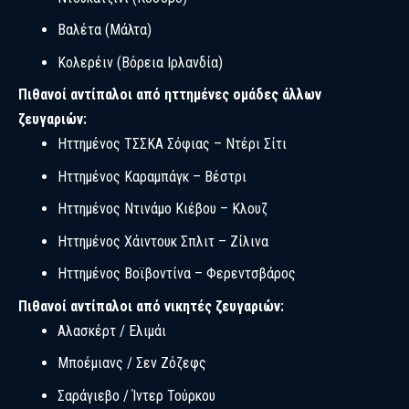
Βαλέτα (Μάλτα)
Κολερέιν (Βόρεια Ιρλανδία)
Πιθανοί αντίπαλοι από ηττημένες ομάδες άλλων
ζευγαριών:
Ηττημένος ΤΣΣΚΑ Σόφιας – Ντέρι Σίτι
Ηττημένος Καραμπάγκ – Βέστρι
Ηττημένος Ντινάμο Κιέβου – Κλουζ
Ηττημένος Χάιντουκ Σπλιτ – Ζίλινα
Ηττημένος Βοϊβοντίνα – Φερεντσβάρος
Πιθανοί αντίπαλοι από νικητές ζευγαριών:
Αλασκέρτ / Ελιμάι
Μποέμιανς / Σεν Ζόζεφς
Σαράγιεβο / Ίντερ Τούρκου