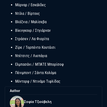
Μόρναρ / Εσκάλδες
Ντίλα / Βίρτους
Βλάζνια / Μαλίσεβα
Βίκινγκουρ / Στγιάρναν
Στράσεν / Λα Φιορίτα
Ζίρε / Τορπέντο Κουτάισι
Ντέτσιτς / Λιεπάγια
Ελμπασάνι / ΜΠΑΤΕ Μπορίσοφ
Πένιμποντ / Σάντα Κολόμα
Μόντορφ / Ντινάμο Τιφλίδας
Author
Σοφία Τζιούβελη