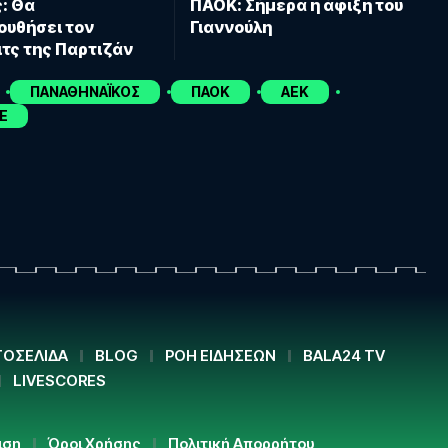
: Θα
ΠΑΟΚ: Σήμερα η άφιξη του
υθήσει τον
Γιαννούλη
τς της Παρτιζάν
ΠΑΝΑΘΗΝΑΪΚΟΣ
ΠΑΟΚ
ΑΕΚ
E
ΟΣΕΛΙΔΑ
BLOG
ΡΟΗ ΕΙΔΗΣΕΩΝ
BALA24 TV
LIVESCORES
ιση
Όροι Χρήσης
Πολιτική Απορρήτου