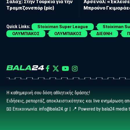
Σαλάχ: Στην Τουρκία για την
Άρσεναλ: «Έκλεισε
Τραμπζονσπόρ (pic)
Μπρούνο Γκιμαράε
Quick Links:
Stoiximan Super League
Stoiximan S
ΟΛΥΜΠΙΑΚΟΣ
ΟΛΥΜΠΙΑΚΟΣ
ΔΙΕΘΝΗ
Π
Η καθημερινή σου δόση αθλητικής δράσης!
Ειδήσεις, ρεπορτάζ, αποκλειστικότητες και live ενημέρωση απ
📧 Επικοινωνία: info@bala24.gr | 📍 Powered by bala24 media 