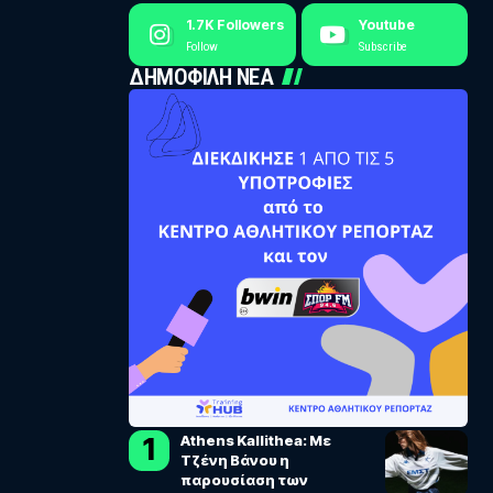
1.7K
Followers
Youtube
Follow
Subscribe
ΔΗΜΟΦΙΛΗ ΝΕΑ
Athens Kallithea: Με
Τζένη Βάνου η
παρουσίαση των