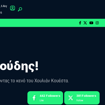
 6 Αυγ
26
ιούδης!
οντας το κενό του Χουλιάν Κουέστα.
442
Followers
381
Followers
Like
Follow