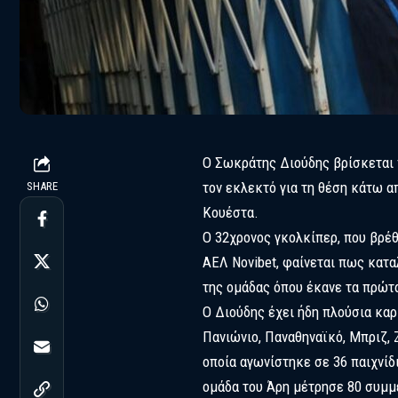
Ο Σωκράτης Διούδης βρίσκεται 
τον εκλεκτό για τη θέση κάτω α
SHARE
Κουέστα.
Ο 32χρονος γκολκίπερ, που βρέ
ΑΕΛ Novibet, φαίνεται πως κατα
της ομάδας όπου έκανε τα πρώτ
Ο Διούδης έχει ήδη πλούσια καρ
Πανιώνιο, Παναθηναϊκό, Μπριζ, 
οποία αγωνίστηκε σε 36 παιχνίδ
ομάδα του Άρη μέτρησε 80 συμμ