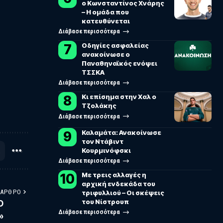
ο Κωνσταντίνος Χνάρης
– Η ομάδα που
κατευθύνεται
Διάβασε περισσότερα
Οδηγίες ασφαλείας
ανακοίνωσε ο
Παναθηναϊκός ενόψει
ΤΣΣΚΑ
Διάβασε περισσότερα
Κι επίσημα στην Χαλ ο
Τζολάκης
Διάβασε περισσότερα
Καλαμάτα: Ανακοίνωσε
τον Ντάβιντ
Κουρμινόφσκι
Διάβασε περισσότερα
Με τρεις αλλαγές η
αρχική ενδεκάδα του
 ΆΡΘΡΟ
τριφυλλιού – Οι σκέψεις
του Νίστρουπ
Ο
Διάβασε περισσότερα
»