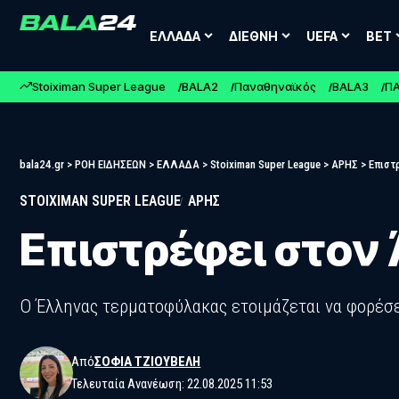
ΕΛΛΑΔΑ
ΔΙΕΘΝΗ
UEFA
BET
Stoiximan Super League
BALA2
Παναθηναϊκός
BALA3
Π
bala24.gr
>
ΡΟΗ ΕΙΔΗΣΕΩΝ
>
ΕΛΛΑΔΑ
>
Stoiximan Super League
>
ΑΡΗΣ
>
Επιστ
STOIXIMAN SUPER LEAGUE
ΑΡΗΣ
Επιστρέφει στον
Ο Έλληνας τερματοφύλακας ετοιμάζεται να φορέσει
Από
ΣΟΦΊΑ ΤΖΙΟΎΒΕΛΗ
Τελευταία Ανανέωση: 22.08.2025 11:53