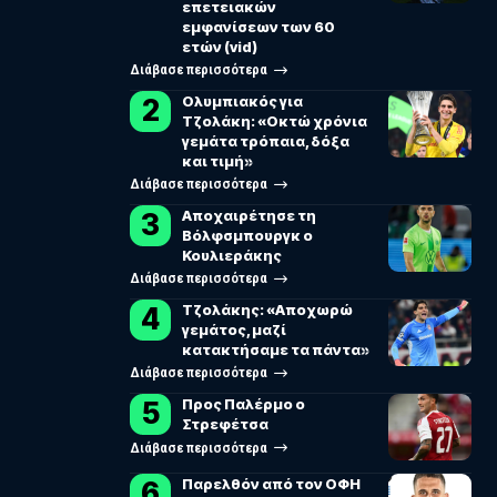
επετειακών
εμφανίσεων των 60
ετών (vid)
Διάβασε περισσότερα
Ολυμπιακός για
Τζολάκη: «Οκτώ χρόνια
γεμάτα τρόπαια, δόξα
και τιμή»
Διάβασε περισσότερα
Αποχαιρέτησε τη
Βόλφσμπουργκ ο
Κουλιεράκης
Διάβασε περισσότερα
Τζολάκης: «Αποχωρώ
γεμάτος, μαζί
κατακτήσαμε τα πάντα»
Διάβασε περισσότερα
Προς Παλέρμο ο
Στρεφέτσα
Διάβασε περισσότερα
Παρελθόν από τον ΟΦΗ