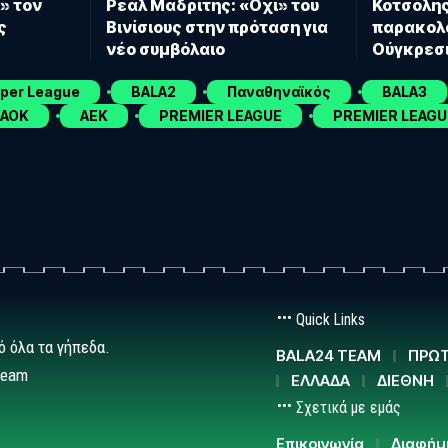
» τον
Ρεάλ Μαδρίτης: «Όχι» του
Κοτσόλης
ς
Βινίσιους στην πρόταση για
παρακολο
νέο συμβόλαιο
Ούγκρεσι
uper League
BALA2
Παναθηναϊκός
BALA3
ΑΟΚ
ΑΕΚ
PREMIER LEAGUE
PREMIER LEAGU
Quick Links
ό όλα τα γήπεδα.
BALA24 TEAM
ΠΡΩΤ
team
ΕΛΛΑΔΑ
ΔΙΕΘΝΗ
Σχετικά με εμάς
Επικοινωνία
Διαφήμ