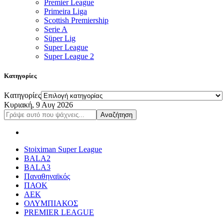
Premier League
Primeira Liga
Scottish Premiership
Serie A
Süper Lig
Super League
Super League 2
Kατηγορίες
Kατηγορίες
Κυριακή, 9 Αυγ 2026
Stoiximan Super League
BALA2
BALA3
Παναθηναϊκός
ΠΑΟΚ
ΑΕΚ
ΟΛΥΜΠΙΑΚΟΣ
PREMIER LEAGUE