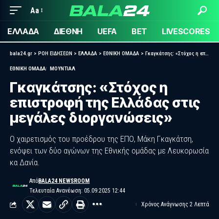
Aa
ΕΛΛΑΔΑ
ΔΙΕΘΝΗ
UEFA
BET
LIVESCORES
bala24.gr
>
ΡΟΗ ΕΙΔΗΣΕΩΝ
>
ΕΛΛΑΔΑ
>
ΕΘΝΙΚΗ ΟΜΑΔΑ
>
Γκαγκάτσης: «Στόχος η επιστροφή της Ελλάδας στις μεγάλες διοργανώσεις»
ΕΘΝΙΚΗ ΟΜΑΔΑ
ΜΟΥΝΤΙΑΛ
Γκαγκάτσης: «Στόχος η
επιστροφή της Ελλάδας στις
μεγάλες διοργανώσεις»
Ο χαιρετισμός του προέδρου της ΕΠΟ, Μάκη Γκαγκάτση,
ενόψει των δύο αγώνων της Εθνικής ομάδας με Λευκορωσία
κα Δανία.
Από
BALA24 NEWSROOM
Τελευταία Ανανέωση: 05.09.2025 12:44
Χρόνος Ανάγνωσης 2 Λεπτά