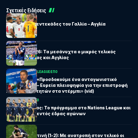
Σχετικές Ειδήσεις
ΜΟΥΝΤΙΑΛ
Μουντιάλ: Οι εντεκάδες του Γαλλία – Αγγλία
ΜΟΥΝΤΙΑΛ
Μουντιάλ 2026: Τα μεσάνυχτα ο μικρός τελικός
μεταξύ Γαλλίας και Αγγλίας
STOIXIMAN SUPER LEAGUE
ΕΠΟ
Γκαγκάτσης: «Προσδοκούμε ένα ανταγωνιστικό
πρωτάθλημα – Eυρεία πλειοψηφία για την επιστροφή
Ελλήνων διαιτητών στα ντέρμπι» (vid)
ΕΘΝΙΚΗ ΟΜΑΔΑ
ΕΠΟ
Εθνική Ελλάδας: Το πρόγραμμα στο Nations League και
οι έδρες των εντός έδρας αγώνων
ΜΟΥΝΤΙΑΛ
Αγγλία-Αργεντινή (1-2): Με ανατροπή στον τελικό οι