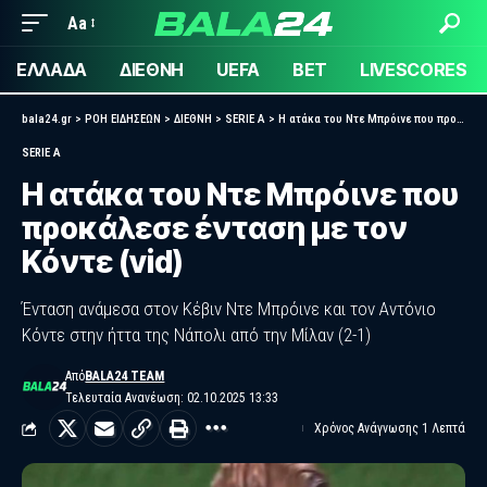
Aa
ΕΛΛΑΔΑ
ΔΙΕΘΝΗ
UEFA
BET
LIVESCORES
bala24.gr
>
ΡΟΗ ΕΙΔΗΣΕΩΝ
>
ΔΙΕΘΝΗ
>
SERIE A
>
Η ατάκα του Ντε Μπρόινε που προκάλεσε ένταση με τον Κόντε (vid)
SERIE A
Η ατάκα του Ντε Μπρόινε που
προκάλεσε ένταση με τον
Κόντε (vid)
Ένταση ανάμεσα στον Κέβιν Ντε Μπρόινε και τον Αντόνιο
Κόντε στην ήττα της Νάπολι από την Μίλαν (2-1)
Από
BALA24 TEAM
Τελευταία Ανανέωση: 02.10.2025 13:33
Χρόνος Ανάγνωσης 1 Λεπτά