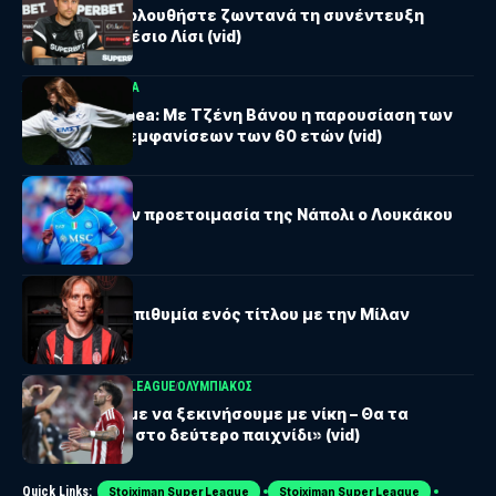
ΠΑΟΚ: Παρακολουθήστε ζωντανά τη συνέντευξη
Τύπου του Αλέσιο Λίσι (vid)
ATHENS KALLITHEA
Athens Kallithea: Με Τζένη Βάνου η παρουσίαση των
επετειακών εμφανίσεων των 60 ετών (vid)
SERIE A
Δεν πήγε στην προετοιμασία της Νάπολι ο Λουκάκου
SERIE A
Μόντριτς: H επιθυμία ενός τίτλου με την Μίλαν
UEFA CHAMPIONS LEAGUE
ΟΛΥΜΠΙΑΚΟΣ
Σίλβα: «Θέλαμε να ξεκινήσουμε με νίκη – Θα τα
δώσουμε όλα στο δεύτερο παιχνίδι» (vid)
Quick Links:
Stoiximan Super League
Stoiximan Super League