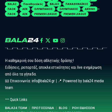
BALA2
Παναθηναϊκός
BALA3
ΠΑΝΑΘΗΝΑΪΚΟΣ
ΠΑΟΚ
ΑΕΚ
ΟΛΥΜΠΙΑΚΟΣ
ΟΛΥΜΠΙΑΚΟΣ
ΔΙΕΘΝΗ
ΠΑΟΚ
ΑΕΚ
PREMIER LEAGUE
PREMIER LEAGUE
Η καθημερινή σου δόση αθλητικής δράσης!
Ειδήσεις, ρεπορτάζ, αποκλειστικότητες και live ενημέρωση
από όλα τα γήπεδα.
📧 Επικοινωνία: info@bala24.gr | 📍 Powered by bala24 media
team
Quick Links
BALA24 TEAM
ΠΡΩΤΟΣΕΛΙΔΑ
BLOG
ΡΟΗ ΕΙΔΗΣΕΩΝ