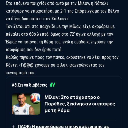
Στο επόμενο παιχνίδι από αυτό με την Μίλαν, η Νάπολι
κατάφερε να επικρατήσει με 2-1 της Σπόρτινγκ με τον Βέλγο
να δίνει δύο ασίστ στον Χόιλουντ.
Τονίζεται ότι στο παιχνίδι με την Μίλαν, είχε σκοράρει με
πέναλτι στο 60ό λεπτό, όμως στο 72’ έγινε αλλαγή με τον
Έλμας να παίρνει τη θέση του, ενώ η ομάδα κυνηγούσε την
ισοφάριση που δεν ήρθε ποτέ.
Καθώς πήγαινε προς τον πάγκο, ακούστηκε να λέει προς τον
Κόντε: «Γ@@@ χάνουμε ρε φίλε», φανερώνοντας τον
εκνευρισμό του.
Αξίζει να διαβάσεις
Μίλαν: Στο στόχαστρο ο
Παρέδες, ξεκίνησαν οι επαφές
με τη Ρόμα
ΠΑΟΚ: Η παρακάμερα της αναμέτρησης με