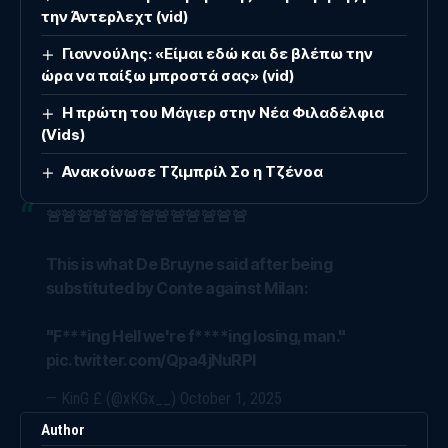
την Άντερλεχτ (vid)
Γιαννούλης: «Είμαι εδώ και δε βλέπω την
ώρα να παίξω μπροστά σας» (vid)
Η πρώτη του Μάγιερ στην Νέα Φιλαδέλφια
(Vids)
Ανακοίνωσε Τζιμπρίλ Σο η Τζένοα
🚨🚨🚨🚨🚨🚨🚨🚨🚨🚨🚨🚨🚨
This is what De Bruyne said after being
substituted by Conte against Milan:
"F***ing Hell we're f****ing losing, man."
pic.twitter.com/Qpa4jNuRPI
— KinG £ (@xKGx__)
October 1, 2025
Author