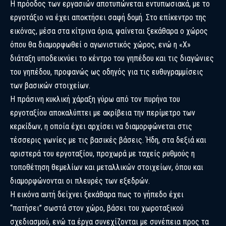
Η πρόοδος των εργασιών αποτυπώνεται εντυπωσιακά, με το
εργοτάξιο να έχει αποκτήσει σαφή δομή. Στο επίκεντρο της
εικόνας, μέσα στα κίτρινα όρια, φαίνεται ξεκάθαρα ο χώρος
όπου θα διαμορφωθεί ο αγωνιστικός χώρος, ενώ η «Χ»
διάταξη υποδεικνύει το κέντρο του γηπέδου και τις διαγώνιες
του γηπέδου, προφανώς ως οδηγός για τις ευθυγραμμίσεις
των βασικών στοιχείων.
Η πράσινη κυκλική χάραξη γύρω από τον πυρήνα του
εργοταξίου αποκαλύπτει με ακρίβεια την περίμετρο των
κερκίδων, η οποία έχει αρχίσει να διαμορφώνεται στις
τέσσερις γωνίες με τις βασικές βάσεις. Ήδη, στα δεξιά και
αριστερά του εργοταξίου, προχωρά με ταχείς ρυθμούς η
τοποθέτηση θεμελίων και μεταλλικών στοιχείων, όπου και
διαμορφώνονται οι πλευρές των εξεδρών.
Η εικόνα αυτή δείχνει ξεκάθαρα πως το γήπεδο έχει
“πατήσει” σωστά στον χώρο, βάσει του χωροταξικού
σχεδιασμού, ενώ τα έργα συνεχίζονται με συνέπεια προς τα