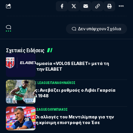
Δεν υπάρχουν Σχόλια
Σχετικές Ειδήσεις
ΒΟΛΟΣ
Βόλος: Νέα ονομασία «VOLOS ELABET» μετά τη
συμφωνία με την ELABET
UEFA CONFERENCE LEAGUE
ΠΑΝΑΘΗΝΑΪΚΟΣ
Παναθηναϊκός: Ανεβάζει ρυθμούς ο Λιβάι Γκαρσία
ενόψει ΤΣΣΚΑ 1948
UEFA CHAMPIONS LEAGUE
ΟΛΥΜΠΙΑΚΟΣ
Ολυμπιακός: Οι αλλαγές του Μεντιλίμπαρ για την
πρόκριση και η κρίσιμη επιστροφή του Έσε