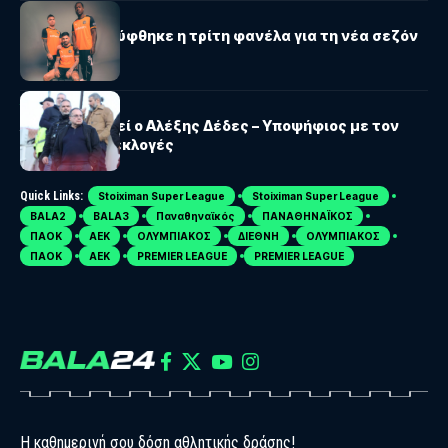
ΟΦΗ
ΟΦΗ: Αποκαλύφθηκε η τρίτη φανέλα για τη νέα σεζόν
ΑΕΚ
ΑΕΚ: Αποχωρεί ο Αλέξης Δέδες – Υποψήφιος με τον
Τσίπρα στις εκλογές
Quick Links:
Stoiximan Super League
Stoiximan Super League
BALA2
BALA3
Παναθηναϊκός
ΠΑΝΑΘΗΝΑΪΚΟΣ
ΠΑΟΚ
ΑΕΚ
ΟΛΥΜΠΙΑΚΟΣ
ΔΙΕΘΝΗ
ΟΛΥΜΠΙΑΚΟΣ
ΠΑΟΚ
ΑΕΚ
PREMIER LEAGUE
PREMIER LEAGUE
Η καθημερινή σου δόση αθλητικής δράσης!