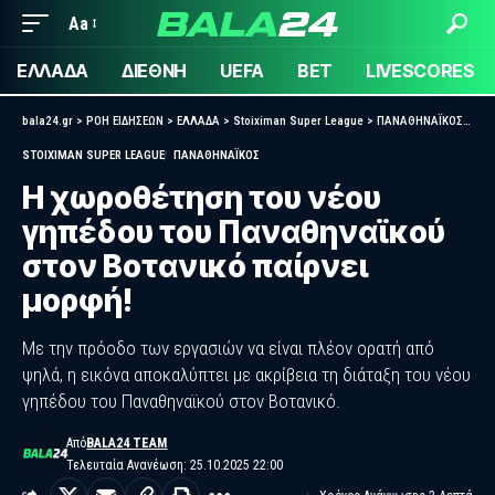
Aa
ΕΛΛΑΔΑ
ΔΙΕΘΝΗ
UEFA
BET
LIVESCORES
bala24.gr
>
ΡΟΗ ΕΙΔΗΣΕΩΝ
>
ΕΛΛΑΔΑ
>
Stoiximan Super League
>
ΠΑΝΑΘΗΝΑΪΚΟΣ
>
Η χ
STOIXIMAN SUPER LEAGUE
ΠΑΝΑΘΗΝΑΪΚΟΣ
Η χωροθέτηση του νέου
γηπέδου του Παναθηναϊκού
στον Βοτανικό παίρνει
μορφή!
Με την πρόοδο των εργασιών να είναι πλέον ορατή από
ψηλά, η εικόνα αποκαλύπτει με ακρίβεια τη διάταξη του νέου
γηπέδου του Παναθηναϊκού στον Βοτανικό.
Από
BALA24 TEAM
Τελευταία Ανανέωση: 25.10.2025 22:00