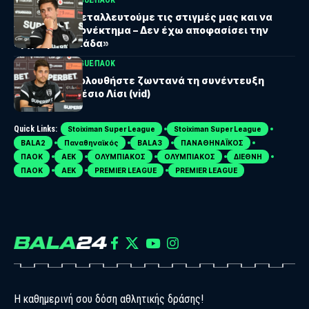
UEFA EUROPA LEAGUE
ΠΑΟΚ
Λίσι: «Να εκμεταλλευτούμε τις στιγμές μας και να
πάρουμε πλεονέκτημα – Δεν έχω αποφασίσει την
αρχική ενδεκάδα»
UEFA EUROPA LEAGUE
ΠΑΟΚ
ΠΑΟΚ: Παρακολουθήστε ζωντανά τη συνέντευξη
Τύπου του Αλέσιο Λίσι (vid)
Quick Links:
Stoiximan Super League
Stoiximan Super League
BALA2
Παναθηναϊκός
BALA3
ΠΑΝΑΘΗΝΑΪΚΟΣ
ΠΑΟΚ
ΑΕΚ
ΟΛΥΜΠΙΑΚΟΣ
ΟΛΥΜΠΙΑΚΟΣ
ΔΙΕΘΝΗ
ΠΑΟΚ
ΑΕΚ
PREMIER LEAGUE
PREMIER LEAGUE
Η καθημερινή σου δόση αθλητικής δράσης!