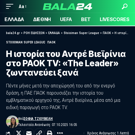
Aa
ΕΛΛΑΔΑ
ΔΙΕΘΝΗ
UEFA
BET
LIVESCORES
bala24.gr
>
ΡΟΗ ΕΙΔΗΣΕΩΝ
>
ΕΛΛΑΔΑ
>
Stoiximan Super League
>
ΠΑΟΚ
>
Η ιστορία του Αντρέ Βιεϊρίνια στο PAOK TV: «The Leader» ζωντανεύει ξανά
STOIXIMAN SUPER LEAGUE
ΠΑΟΚ
Η ιστορία του Αντρέ Βιεϊρίνια
στο PAOK TV: «The Leader»
ζωντανεύει ξανά
Πέντε μήνες μετά την αποχώρησή του από την ενεργό
δράση, η ΠΑΕ ΠΑΟΚ παρουσιάζει την ιστορία του
εμβληματικού αρχηγού της, Αντρέ Βιεϊρίνια, μέσα από μια
ειδική παραγωγή στο PAOK TV.
Από
ΣΟΦΊΑ ΤΖΙΟΎΒΕΛΗ
Τελευταία Ανανέωση: 07.10.2025 16:05
Χρόνος Ανάγνωσης 1 Λεπτά