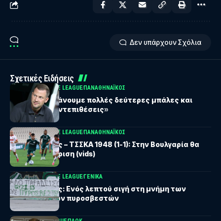
Δεν υπάρχουν Σχόλια
Σχετικές Ειδήσεις
UEFA CONFERENCE LEAGUE
ΠΑΝΑΘΗΝΑΪΚΟΣ
Νίστρουπ: «Χάνουμε πολλές δεύτερες μπάλες και
δεχόμαστε αντεπιθέσεις»
UEFA CONFERENCE LEAGUE
ΠΑΝΑΘΗΝΑΪΚΟΣ
Παναθηναϊκός – ΤΣΣΚΑ 1948 (1-1): Στην Βουλγαρία θα
κριθεί η πρόκριση (vids)
UEFA CONFERENCE LEAGUE
ΓΕΝΙΚΆ
Παναθηναϊκός: Ενός λεπτού σιγή στη μνήμη των
αδικοχαμένων πυροσβεστών