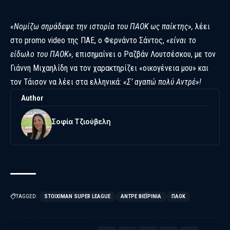
«Νομίζω σημάδεψε την ιστορία του ΠΑΟΚ ως παίκτης»,
λέει
στο promo video της ΠΑΕ, ο Φερνάντο Σάντος,
«είναι το
είδωλο του ΠΑΟΚ»,
επισημαίνει ο Ραζβάν Λουτσέσκου, με τον
Γιάννη Μιχαηλίδη να τον χαρακτηρίζει «οικογένεια μου» και
τον Τάισον να λέει στα ελληνικά:
«Σ’ αγαπώ πολύ Αντρέ»!
Author
Σοφία Τζιούβελη
TAGGED:
STOIXIMAN SUPER LEAGUE
ΑΝΤΡΈ ΒΙΕΪΡΊΝΙΑ
ΠΑΟΚ