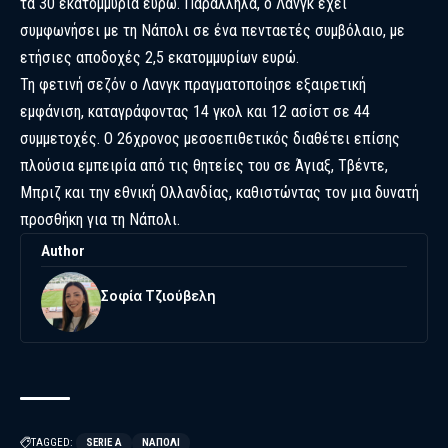
τα 30 εκατομμύρια ευρώ. Παράλληλα, ο Λανγκ έχει
συμφωνήσει με τη Νάπολι σε ένα πενταετές συμβόλαιο, με
ετήσιες αποδοχές 2,5 εκατομμυρίων ευρώ.
Τη φετινή σεζόν ο Λανγκ πραγματοποίησε εξαιρετική
εμφάνιση, καταγράφοντας 14 γκολ και 12 ασίστ σε 44
συμμετοχές. Ο 26χρονος μεσοεπιθετικός διαθέτει επίσης
πλούσια εμπειρία από τις θητείες του σε Άγιαξ, Τβέντε,
Μπριζ και την εθνική Ολλανδίας, καθιστώντας τον μια δυνατή
προσθήκη για τη Νάπολι.
Author
Σοφία Τζιούβελη
TAGGED:
SERIE A
ΝΆΠΟΛΙ