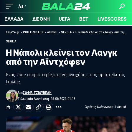
Aa
ΕΛΛΑΔΑ
ΔΙΕΘΝΗ
UEFA
BET
LIVESCORES
bala24.gr
>
ΡΟΗ ΕΙΔΗΣΕΩΝ
>
ΔΙΕΘΝΗ
>
SERIE A
>
Η Νάπολι κλείνει τον Λανγκ από την Αϊντχόφεν
SERIE A
Η Νάπολι κλείνει τον Λανγκ
από την Αϊντχόφεν
Ένας νέος σταρ ετοιμάζεται να ενισχύσει τους πρωταθλητές
Ιταλίας.
Από
ΣΟΦΊΑ ΤΖΙΟΎΒΕΛΗ
Τελευταία Ανανέωση: 25.06.2025 01:13
Χρόνος Ανάγνωσης 1 Λεπτά