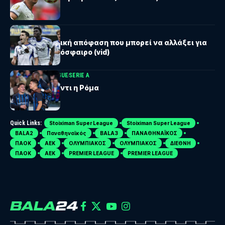
SERIE A
Κόμο: Η ιστορική απόφαση που μπορεί να αλλάξει για
πάντα το ποδόσφαιρο (vid)
BELGIAN PRO LEAGUE
SERIE A
Θέλει Τρεσόλντι η Ρόμα
Quick Links:
Stoiximan Super League
Stoiximan Super League
BALA2
Παναθηναϊκός
BALA3
ΠΑΝΑΘΗΝΑΪΚΟΣ
ΠΑΟΚ
ΑΕΚ
ΟΛΥΜΠΙΑΚΟΣ
ΟΛΥΜΠΙΑΚΟΣ
ΔΙΕΘΝΗ
ΠΑΟΚ
ΑΕΚ
PREMIER LEAGUE
PREMIER LEAGUE