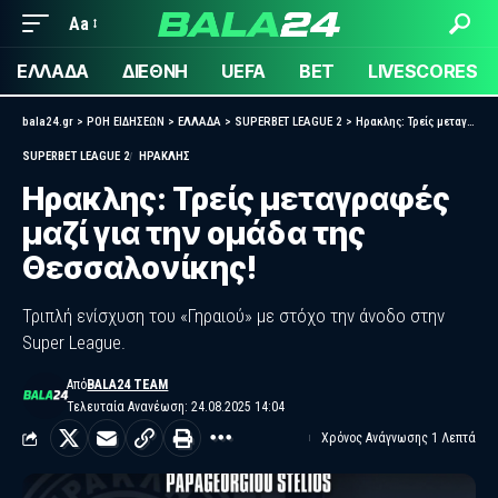
Aa
ΕΛΛΑΔΑ
ΔΙΕΘΝΗ
UEFA
BET
LIVESCORES
bala24.gr
>
ΡΟΗ ΕΙΔΗΣΕΩΝ
>
ΕΛΛΑΔΑ
>
SUPERBET LEAGUE 2
>
Ηρακλης: Τρείς μεταγραφές μαζί για την ομάδα της Θεσσαλονίκης!
SUPERBET LEAGUE 2
ΗΡΑΚΛΉΣ
Ηρακλης: Τρείς μεταγραφές
μαζί για την ομάδα της
Θεσσαλονίκης!
Τριπλή ενίσχυση του «Γηραιού» με στόχο την άνοδο στην
Super League.
Από
BALA24 TEAM
Τελευταία Ανανέωση: 24.08.2025 14:04
Χρόνος Ανάγνωσης 1 Λεπτά