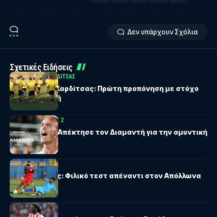
Δεν υπάρχουν Σχόλια
Σχετικές Ειδήσεις
ΑΝΑΓΈΝΝΗΣΗ ΚΑΡΔΊΤΣΑΣ
Αναγέννηση Καρδίτσας: Πρώτη προπόνηση με στόχο
την παραμονή
SUPERBET LEAGUE 2
Ελλάς Σύρου: Απέκτησε τον Διαμαντή για την αμυντική
γραμμή
ΠΑΝΣΕΡΡΑΪΚΟΣ
Πανσερραϊκός: Φιλικό τεστ απέναντι στον Απόλλωνα
Παραλιμνίου
ΜΑΡΚΌ