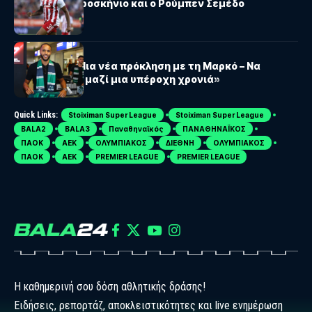
Μαρκό: Στο προσκήνιο και ο Ρούμπεν Σεμέδο
ΜΑΡΚΌ
Ελ Αραμπί: «Μια νέα πρόκληση με τη Μαρκό – Να
ζήσουμε όλοι μαζί μια υπέροχη χρονιά»
Quick Links:
Stoiximan Super League
Stoiximan Super League
BALA2
BALA3
Παναθηναϊκός
ΠΑΝΑΘΗΝΑΪΚΟΣ
ΠΑΟΚ
ΑΕΚ
ΟΛΥΜΠΙΑΚΟΣ
ΔΙΕΘΝΗ
ΟΛΥΜΠΙΑΚΟΣ
ΠΑΟΚ
ΑΕΚ
PREMIER LEAGUE
PREMIER LEAGUE
Η καθημερινή σου δόση αθλητικής δράσης!
Ειδήσεις, ρεπορτάζ, αποκλειστικότητες και live ενημέρωση