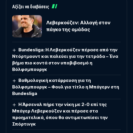
Αξίζει να διαβάσεις
Λεβερκούζεν: Αλλαγή στον
πάγκο της ομάδας
Βundesliga: Η Λεβερκούζεν πέρασε από την
Ντόρτμουντ και παλεύει για την τετράδα – Ένα
βήμα πιο κοντά στον υποβιβασμό η
Βόλφσμπουργκ
Βαθμολογική κατάρρευση για τη
Βόλφσμπουργκ – Φουλ για τίτλο η Μπάγερν στη
Bundesliga
Η Άρσεναλ πήρε την νίκη με 2-0 επί της
Μπάγερ Λεβερκούζεν και πέρασε στα
προημιτελικά, όπου θα αντιμετωπίσει την
Σπόρτινγκ