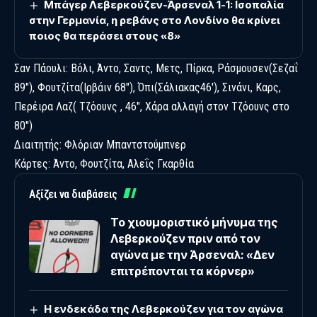
Μπάγερ Λεβερκούζεν-Άρσεναλ 1-1: Ισοπαλία
στην Γερμανία, η ρεβάνς στο Λονδίνο θα κρίνει
ποιος θα περάσει στους «8»
Σαν Πάουλι: Βόλι, Άντο, Σαντς, Μετς, Πίρκα, Ράσμουσεν(Σεζαΐ
89″), Φουτζίτα(Ιρβάιν 68″), Όπι(Σάλιακας46′), Σινάνι, Καρς,
Περέιρα Λαζ( Τζόουνς , 46″, Χάρα αλλαγή στον Τζόουνς στο
80″)
Διαιτητής: Φλόριαν Μπαντστούμπνερ
Κάρτες: Άντο, Φουτζίτα, Αλεΐς Γκαρθία
Αξίζει να διαβάσεις
Το χιουμοριστικό μήνυμα της
Λεβερκούζεν πριν από τον
αγώνα με την Άρσεναλ: «Δεν
επιτρέπονται τα κόρνερ»
Η ενδεκάδα της Λεβερκούζεν για τον αγώνα