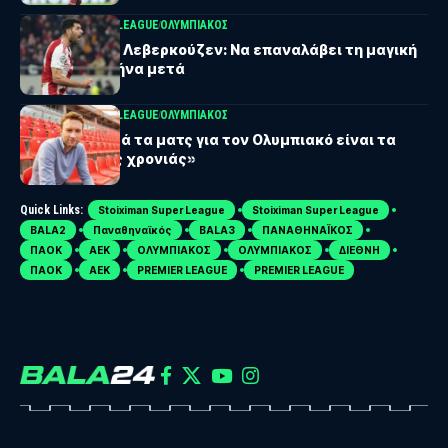
UEFA CHAMPIONS LEAGUE
ΟΛΥΜΠΙΑΚΟΣ
Ολυμπιακός – Λεβερκούζεν: Να επαναλάβει τη μαγική
βραδιά ένα μήνα μετά
UEFA CHAMPIONS LEAGUE
ΟΛΥΜΠΙΑΚΟΣ
Ρόλφες: «Αυτά τα ματς για τον Ολυμπιακό είναι τα
παιχνίδια της χρονιάς»
Quick Links:
Stoiximan Super League
Stoiximan Super League
BALA2
Παναθηναϊκός
BALA3
ΠΑΝΑΘΗΝΑΪΚΟΣ
ΠΑΟΚ
ΑΕΚ
ΟΛΥΜΠΙΑΚΟΣ
ΟΛΥΜΠΙΑΚΟΣ
ΔΙΕΘΝΗ
ΠΑΟΚ
ΑΕΚ
PREMIER LEAGUE
PREMIER LEAGUE