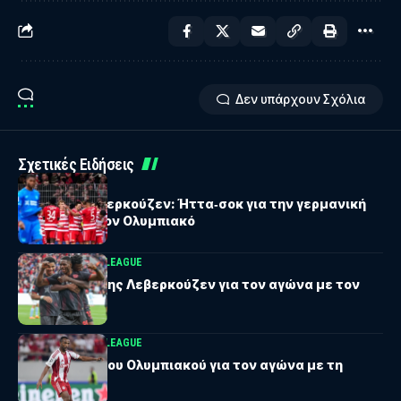
Δεν υπάρχουν Σχόλια
Σχετικές Ειδήσεις
BUNDESLIGA
Μπάγερν Λεβερκούζεν: Ήττα‑σοκ για την γερμανική
ομάδα πριν τον Ολυμπιακό
UEFA CHAMPIONS LEAGUE
Η εντεκάδα της Λεβερκούζεν για τον αγώνα με τον
Ολυμπιακό
UEFA CHAMPIONS LEAGUE
Η εντεκάδα του Ολυμπιακού για τον αγώνα με τη
Λεβερκούζεν