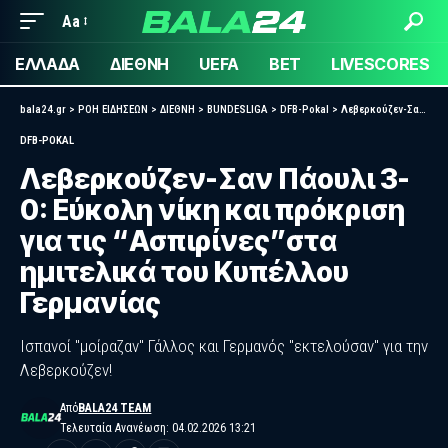
Aa
ΕΛΛΑΔΑ
ΔΙΕΘΝΗ
UEFA
BET
LIVESCORES
bala24.gr
>
ΡΟΗ ΕΙΔΗΣΕΩΝ
>
ΔΙΕΘΝΗ
>
BUNDESLIGA
>
DFB-Pokal
>
Λεβερκούζεν-Σαν Πάουλι 3-0: Εύκολη νίκη και πρόκριση για τις “Ασπιρίνες”στα ημιτελικά του Κυπέλλου Γερμανίας
DFB-POKAL
Λεβερκούζεν-Σαν Πάουλι 3-
0: Εύκολη νίκη και πρόκριση
για τις “Ασπιρίνες”στα
ημιτελικά του Κυπέλλου
Γερμανίας
Ισπανοί "μοίραζαν" Γάλλος και Γερμανός "εκτελούσαν" για την
Λεβερκούζεν!
Από
BALA24 TEAM
Τελευταία Ανανέωση: 04.02.2026 13:21