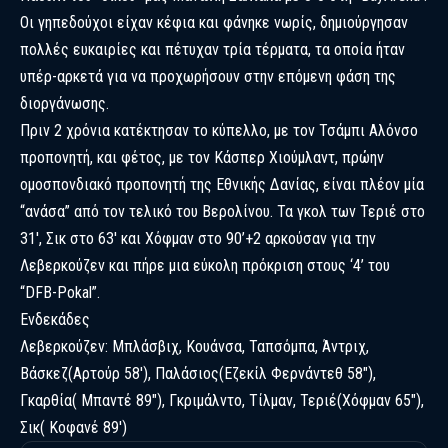
Οι γηπεδούχοι είχαν κέφια και φάνηκε νωρίς, δημιούργησαν
πολλές ευκαιρίες και πέτυχαν τρία τέρματα, τα οποία ήταν
υπέρ-αρκετά για να προχωρήσουν στην επόμενη φάση της
διοργάνωσης.
Πριν 2 χρόνια κατέκτησαν το κύπελλο, με τον Τσάμπι Αλόνσο
προπονητή, και φέτος, με τον Κάσπερ Χιούμλαντ, πρώην
ομοσπονδιακό προπονητή της Εθνικής Δανίας, είναι πλέον μία
“ανάσα” από τον τελικό του Βερολίνου. Τα γκολ των Τεριέ στο
31′, Σικ στο 63′ και Χόφμαν στο 90’+2 αρκούσαν για την
Λεβερκούζεν και πήρε μια εύκολη πρόκριση στους ‘4’ του
“DFB-Pokal”.
Ενδεκάδες
Λεβερκούζεν: Μπλάσβιχ, Κουάνσα, Ταπσόμπα, Άντριχ,
Βάσκεζ(Αρτούρ 58′), Παλάσιος(Εζεκίλ Φερνάντεθ 58″),
Γκαρθία( Μπαντέ 89″), Γκριμάλντο, Τίλμαν, Τεριέ(Χόφμαν 65″),
Σικ( Κοφανέ 89′)