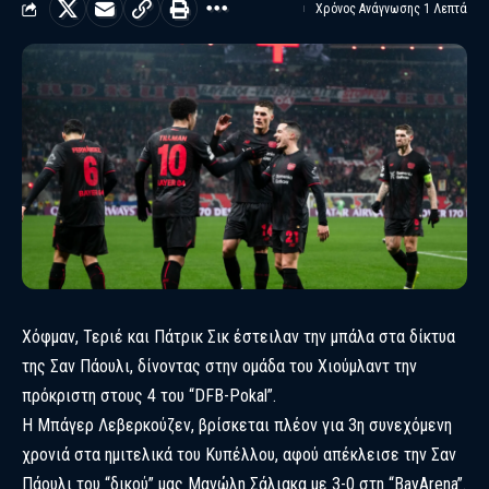
Χρόνος Ανάγνωσης 1 Λεπτά
Χόφμαν, Τεριέ και Πάτρικ Σικ έστειλαν την μπάλα στα δίκτυα
της Σαν Πάουλι, δίνοντας στην ομάδα του Χιούμλαντ την
πρόκριστη στους 4 του “DFB-Pokal”.
Η Μπάγερ Λεβερκούζεν, βρίσκεται πλέον για 3η συνεχόμενη
χρονιά στα ημιτελικά του Κυπέλλου, αφού απέκλεισε την Σαν
Πάουλι του “δικού” μας Μανώλη Σάλιακα με 3-0 στη “BayArena”.