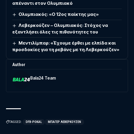
απέναντι στον Ολυμπιακό
Ολυμπιακός: «Ο 12ος παίκτης μας»
Λεβερκούζεν – Ολυμπιακός: Στόχος να
εξαντλήσει όλες τις πιθανότητες του
Μεντιλίμπαρ: «Έχουμε έρθει με ελπίδα και
προσδοκίες για τη ρεβάνς με τη Λεβερκούζεν»
Author
Bala24 Team
TAGGED:
DFB-POKAL
ΜΠΆΓΕΡ ΛΕΒΕΡΚΟΎΖΕΝ