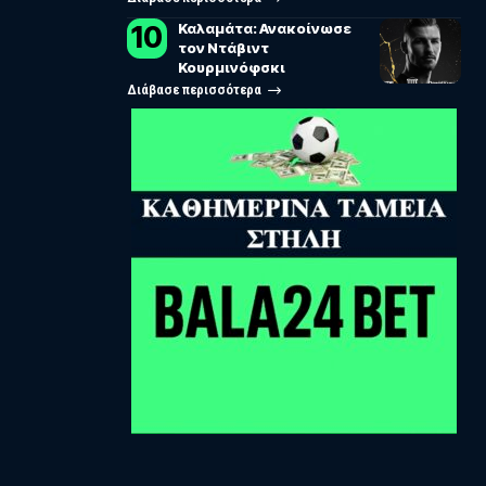
Καλαμάτα: Ανακοίνωσε
τον Ντάβιντ
Κουρμινόφσκι
Διάβασε περισσότερα