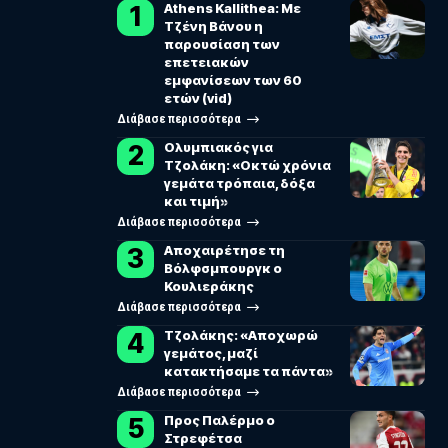
Athens Kallithea: Με
Τζένη Βάνου η
παρουσίαση των
επετειακών
εμφανίσεων των 60
ετών (vid)
Διάβασε περισσότερα
Ολυμπιακός για
Τζολάκη: «Οκτώ χρόνια
γεμάτα τρόπαια, δόξα
και τιμή»
Διάβασε περισσότερα
Αποχαιρέτησε τη
Βόλφσμπουργκ ο
Κουλιεράκης
Διάβασε περισσότερα
Τζολάκης: «Αποχωρώ
γεμάτος, μαζί
κατακτήσαμε τα πάντα»
Διάβασε περισσότερα
Προς Παλέρμο ο
Στρεφέτσα