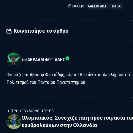
TAGGED:
ΑΛΈΣΙΟ ΛΊΣΙ
ΠΑΟΚ
Κοινοποίησε το άρθρο
ΑΒΡΑΆΜ ΦΩΤΙΆΔΗΣ
Από
Ονομάζομαι Αβραάμ Φωτιάδης, είμαι 18 ετών και ολοκλήρωσα το
Πολιτισμού του Παντείου Πανεπιστημίου.
ΠΡΟΗΓΟΎΜΕΝΟ ΆΡΘΡΟ
Ολυμπιακός: Συνεχίζεται η προετοιμασία τ
ερυθρολεύκων στην Ολλανδία