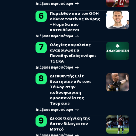
Διάβασε περισσότερα
Παρελθόν από τον ΟΦΗ
ο Κωνσταντίνος Χνάρης
– Η ομάδα που
κατευθύνεται
Διάβασε περισσότερα
Οδηγίες ασφαλείας
ανακοίνωσε ο
Παναθηναϊκός ενόψει
ΤΣΣΚΑ
Διάβασε περισσότερα
Διευθυντής Ελίτ
διαιτησίας ο Άντονι
Τέιλορ στην
ποδοσφαιρική
ομοσπονδία της
Τουρκίας
Διάβασε περισσότερα
Δικαστική νίκη της
Άστον Βίλα για τον
Ματζό
Διάβασε περισσότερα