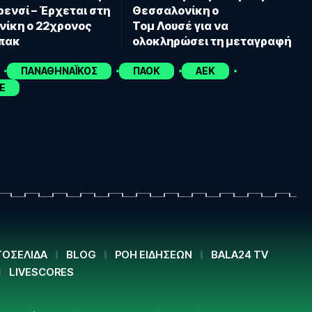
ενσί – Έρχεται στη
Θεσσαλονίκη ο
ίκη ο 22χρονος
Τομ Λουσέ για να
μπακ
ολοκληρώσει τη μεταγραφή
ΠΑΝΑΘΗΝΑΪΚΟΣ
ΠΑΟΚ
ΑΕΚ
E
ΟΣΕΛΙΔΑ
BLOG
ΡΟΗ ΕΙΔΗΣΕΩΝ
BALA24 TV
LIVESCORES