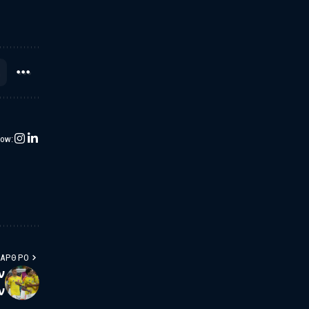
low:
 ΆΡΘΡΟ
ν
ν