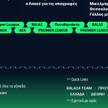
ο Λουσέ για τις υπογραφές
Μικελμπρ
Θεσσαλον
Γάλλος 
uper League
BALA2
Παναθηναϊκός
BALA3
ΑΟΚ
ΑΕΚ
PREMIER LEAGUE
PREMIER LEAGU
Quick Links
ό όλα τα γήπεδα.
BALA24 TEAM
ΠΡΩΤ
team
ΕΛΛΑΔΑ
ΔΙΕΘΝΗ
Σχετικά με εμάς