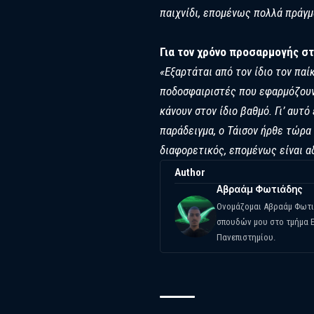
παιχνίδι, επομένως πολλά πράγμ
Για τον χρόνο προσαρμογής στ
«Εξαρτάται από τον ίδιο τον παί
ποδοσφαιριστές που εφαρμόζουν 
κάνουν στον ίδιο βαθμό. Γι’ αυτ
παράδειγμα, ο Τάισον ήρθε τώρα 
διαφορετικός, επομένως είναι α
Author
Αβραάμ Φωτιάδης
Ονομάζομαι Αβραάμ Φωτιά
σπουδών μου στο τμήμα Ε
Πανεπιστημίου.