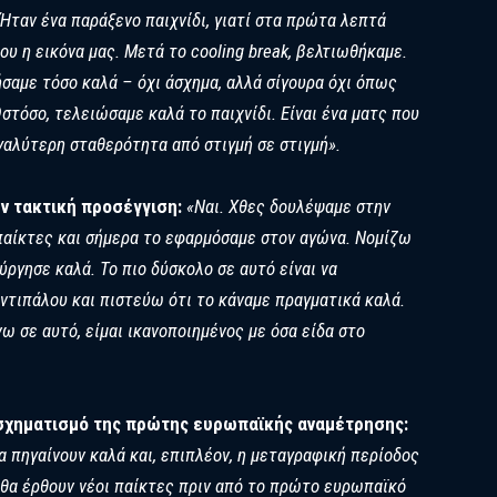
Ήταν ένα παράξενο παιχνίδι, γιατί στα πρώτα λεπτά
υ η εικόνα μας. Μετά το cooling break, βελτιωθήκαμε.
ήσαμε τόσο καλά – όχι άσχημα, αλλά σίγουρα όχι όπως
στόσο, τελειώσαμε καλά το παιχνίδι. Είναι ένα ματς που
εγαλύτερη σταθερότητα από στιγμή σε στιγμή».
την τακτική προσέγγιση:
«Ναι. Χθες δουλέψαμε στην
 παίκτες και σήμερα το εφαρμόσαμε στον αγώνα. Νομίζω
ύργησε καλά. Το πιο δύσκολο σε αυτό είναι να
ντιπάλου και πιστεύω ότι το κάναμε πραγματικά καλά.
νω σε αυτό, είμαι ικανοποιημένος με όσα είδα στο
ο σχηματισμό της πρώτης ευρωπαϊκής αναμέτρησης:
α πηγαίνουν καλά και, επιπλέον, η μεταγραφική περίοδος
ι θα έρθουν νέοι παίκτες πριν από το πρώτο ευρωπαϊκό