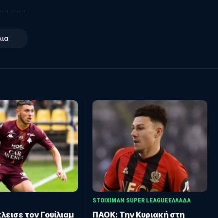
λια
STOIXIMAN SUPER LEAGUE
ΕΛΛΑΔΑ
λεισε τον Γουίλιαμ
ΠΑΟΚ: Την Κυριακή στη