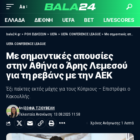
Aa
ΕΛΛΑΔΑ
ΔΙΕΘΝΗ
UEFA
BET
LIVESCORES
bala24.gr
>
ΡΟΗ ΕΙΔΗΣΕΩΝ
>
UEFA
>
UEFA CONFERENCE LEAGUE
>
Με σημαντικές απουσίες στην Αθήνα ο Άρης Λεμεσού για τη ρεβάνς με την ΑΕΚ
UEFA CONFERENCE LEAGUE
Με σημαντικές απουσίες
στην Αθήνα ο Άρης Λεμεσού
για τη ρεβάνς με την ΑΕΚ
Έξι παίκτες εκτός μάχης για τους Κύπριους – Επιστρέφει ο
Κακουλλής.
Από
ΣΟΦΊΑ ΤΖΙΟΎΒΕΛΗ
Τελευταία Ανανέωση: 13.08.2025 11:58
Χρόνος Ανάγνωσης 1 Λεπτά