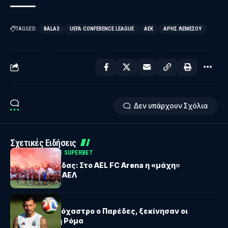
TAGGED:
BALA3
UEFA CONFERENCE LEAGUE
ΑΕΚ
ΆΡΗΣ ΛΕΜΕΣΟΎ
Δεν υπάρχουν Σχόλια
Σχετικές Ειδήσεις
ΚΥΠΕΛΛΟ ΕΛΛΑΔΟΣ SUPERBET
Κύπελλο Ελλάδας: Στο AEL FC Arena η «μάχη»
Τρικάλων και ΑΕΛ
SERIE A
Μίλαν: Στο στόχαστρο ο Παρέδες, ξεκίνησαν οι
επαφές με τη Ρόμα