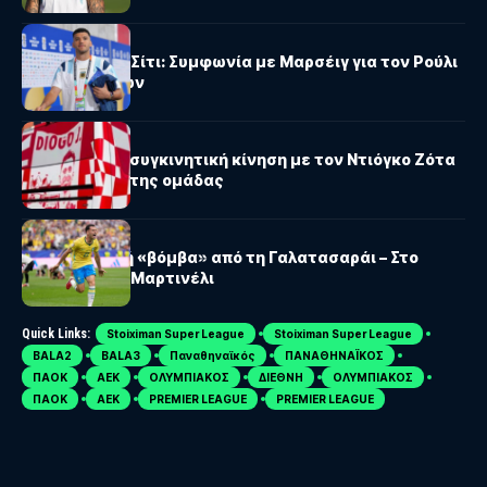
ΜΆΝΤΣΕΣΤΕΡ ΣΊΤΙ
Μάντσεστερ Σίτι: Συμφωνία με Μαρσέιγ για τον Ρούλι
προ των πυλών
ΛΊΒΕΡΠΟΥΛ
Λίβερπουλ: Η συγκινητική κίνηση με τον Ντιόγκο Ζότα
στο πούλμαν της ομάδας
SÜPER LIG
Μεταγραφική «βόμβα» από τη Γαλατασαράι – Στο
στόχαστρο ο Μαρτινέλι
Quick Links:
Stoiximan Super League
Stoiximan Super League
BALA2
BALA3
Παναθηναϊκός
ΠΑΝΑΘΗΝΑΪΚΟΣ
ΠΑΟΚ
ΑΕΚ
ΟΛΥΜΠΙΑΚΟΣ
ΔΙΕΘΝΗ
ΟΛΥΜΠΙΑΚΟΣ
ΠΑΟΚ
ΑΕΚ
PREMIER LEAGUE
PREMIER LEAGUE