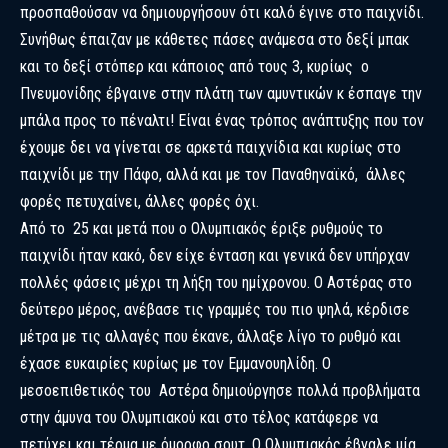
προσπαθούσαν να δημιουργήσουν ότι καλό έγινε στο παιχνίδι.
Συνήθως έπαιζαν με κάθετες πάσες ανάμεσα στο δεξί μπακ
και το δεξί στόπερ και κάποιος από τους 3, κυρίως ο
Πνευμονίδης έβγαινε στην πλάτη των αμυντικών κ έσπαγε την
μπάλα προς το πέναλτι! Είναι ένας τρόπος ανάπτυξης που τον
έχουμε δει να γίνεται σε αρκετά παιχνίδια και κυρίως στο
παιχνίδι με την Πάφο, αλλά και με τον Παναθηναϊκό, άλλες
φορές πετυχαίνει, άλλες φορές όχι.
Από το 25 και μετά που ο Ολυμπιακός έριξε ρυθμούς το
παιχνίδι ήταν κακό, δεν είχε ένταση και γενικά δεν υπήρχαν
πολλές φάσεις μέχρι τη λήξη του ημίχρονου. Ο Αστέρας στο
δεύτερο μέρος, ανέβασε τις γραμμές του πιο ψηλά, κέρδισε
μέτρα με τις αλλαγές που έκανε, άλλαξε λίγο το ρυθμό και
έχασε ευκαιρίες κυρίως με τον Εμμανουηλίδη. Ο
μεσοεπιθετικός του Αστέρα δημιούργησε πολλά προβλήματα
στην άμυνα του Ολυμπιακού και στο τέλος κατάφερε να
πετύχει και τέρμα με όμορφο σουτ. Ο Ολυμπιακός έβγαλε μία