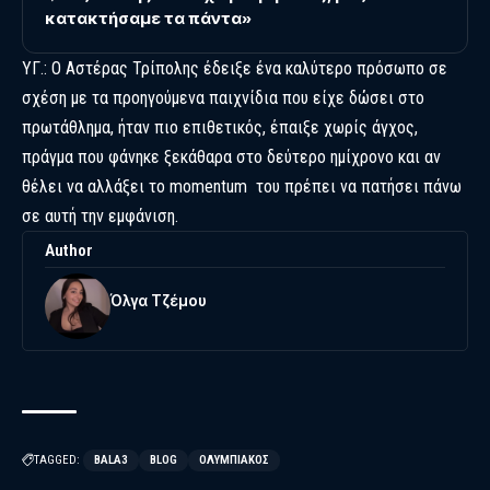
κατακτήσαμε τα πάντα»
ΥΓ.: Ο Αστέρας Τρίπολης έδειξε ένα καλύτερο πρόσωπο σε
σχέση με τα προηγούμενα παιχνίδια που είχε δώσει στο
πρωτάθλημα, ήταν πιο επιθετικός, έπαιξε χωρίς άγχος,
πράγμα που φάνηκε ξεκάθαρα στο δεύτερο ημίχρονο και αν
θέλει να αλλάξει το momentum του πρέπει να πατήσει πάνω
σε αυτή την εμφάνιση.
Author
Όλγα Τζέμου
TAGGED:
BALA3
BLOG
ΟΛΥΜΠΙΑΚΟΣ