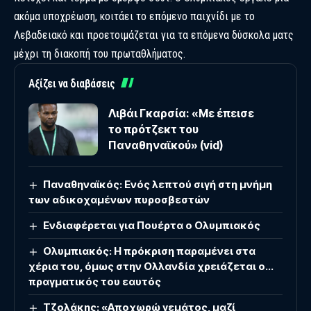
ακόμα υποχρέωση, κοιτάει το επόμενο παιχνίδι με το
Λεβαδειακό και προετοιμάζεται για τα επόμενα δύσκολα ματς
μέχρι τη διακοπή του πρωταθλήματος.
Αξίζει να διαβάσεις
Λιβάι Γκαρσία: «Με έπεισε
το πρότζεκτ του
Παναθηναϊκού» (vid)
Παναθηναϊκός: Ενός λεπτού σιγή στη μνήμη
των αδικοχαμένων πυροσβεστών
Ενδιαφέρεται για Πουέρτα ο Ολυμπιακός
Ολυμπιακός: Η πρόκριση παραμένει στα
χέρια του, όμως στην Ολλανδία χρειάζεται ο…
πραγματικός του εαυτός
Τζολάκης: «Αποχωρώ γεμάτος, μαζί