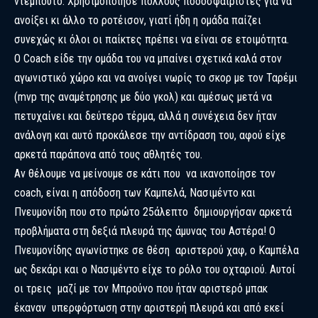
ντεμπούτο. Χρησιμοποίησε πολλούς ποδοσφαιριστές για να
ανοίξει κι άλλο το ροτέισον, γιατί ήδη η ομάδα παίζει
συνεχώς κι όλοι οι παίκτες πρέπει να είναι σε ετοιμότητα.
Ο Coach είδε την ομάδα του να μπαίνει σχετικά καλά στον
αγωνιστικό χώρο και να ανοίγει νωρίς το σκορ με τον Ταρέμι
(mvp της αναμέτρησης με δύο γκολ) και αμέσως μετά να
πετυχαίνει και δεύτερο τέρμα, αλλά η συνέχεια δεν ήταν
ανάλογη και αυτό προκάλεσε την αντίδραση του, αφού είχε
αρκετά παράπονα από τους αθλητές του.
Αν θέλουμε να μείνουμε σε κάτι που να ικανοποίησε τον
coach, είναι η απόδοση των Καμπελά, Νασιμέντο και
Πνευμονίδη που στο πρώτο 25άλεπτο δημιουργήσαν αρκετά
προβλήματα στη δεξιά πλευρά της άμυνας του Αστέρα! Ο
Πνευμονίδης αγωνίστηκε σε θέση αριστερού χαφ, ο Καμπέλα
ως δεκάρι και ο Νασιμέντο είχε το ρόλο του οχταριού. Αυτοί
οι τρεις μαζί με τον Μπρούνο που ήταν αριστερό μπακ
έκαναν υπερφόρτωση στην αριστερή πλευρά και από εκεί