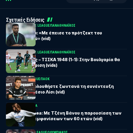
Σχετικές Ειδήσεις
UEFA CONFERENCE LEAGUE
ΠΑΝΑΘΗΝΑΪΚΟΣ
Λιβάι Γκαρσία: «Με έπεισε το πρότζεκτ του
Παναθηναϊκού» (vid)
UEFA CONFERENCE LEAGUE
ΠΑΝΑΘΗΝΑΪΚΟΣ
Παναθηναϊκός – ΤΣΣΚΑ 1948 (1-1): Στην Βουλγαρία θα
κριθεί η πρόκριση (vids)
UEFA EUROPA LEAGUE
ΠΑΟΚ
ΠΑΟΚ: Παρακολουθήστε ζωντανά τη συνέντευξη
Τύπου του Αλέσιο Λίσι (vid)
ATHENS KALLITHEA
Athens Kallithea: Με Τζένη Βάνου η παρουσίαση των
επετειακών εμφανίσεων των 60 ετών (vid)
UEFA CHAMPIONS LEAGUE
ΟΛΥΜΠΙΑΚΟΣ