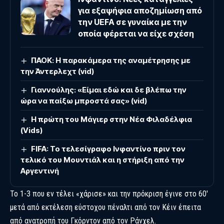
για εξαψήφια αποζημίωση από
την UEFA σε γυναίκα με την
οποία φέρεται να είχε σχέση
ΠΑΟΚ: Η παρακάμερα της αναμέτρησης με
την Άντερλεχτ (vid)
Γιαννούλης: «Είμαι εδώ και δε βλέπω την
ώρα να παίξω μπροστά σας» (vid)
Η πρώτη του Μάγιερ στην Νέα Φιλαδέλφια
(Vids)
FIFA: Το τελεσίγραφο Ινφαντίνο πριν τον
τελικό του Μουντιάλ και η στήριξη από την
Αργεντινή
Το 1-3 που εν τέλει «χάρισε» και την πρόκριση έγινε στο 60′
μετά από εκτέλεση εύστοχου πέναλτι από τον Κέιν έπειτα
από ανατροπή του Γκόρντον από τον Ράνχελ.