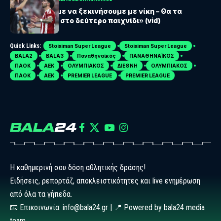
Σίλβα: «Θέλαμε να ξεκινήσουμε με νίκη – Θα τα
δώσουμε όλα στο δεύτερο παιχνίδι» (vid)
Quick Links:
Stoiximan Super League
Stoiximan Super League
BALA2
BALA3
Παναθηναϊκός
ΠΑΝΑΘΗΝΑΪΚΟΣ
ΠΑΟΚ
ΑΕΚ
ΟΛΥΜΠΙΑΚΟΣ
ΔΙΕΘΝΗ
ΟΛΥΜΠΙΑΚΟΣ
ΠΑΟΚ
ΑΕΚ
PREMIER LEAGUE
PREMIER LEAGUE
Η καθημερινή σου δόση αθλητικής δράσης!
Ειδήσεις, ρεπορτάζ, αποκλειστικότητες και live ενημέρωση
από όλα τα γήπεδα.
📧 Επικοινωνία: info@bala24.gr | 📍 Powered by bala24 media
team