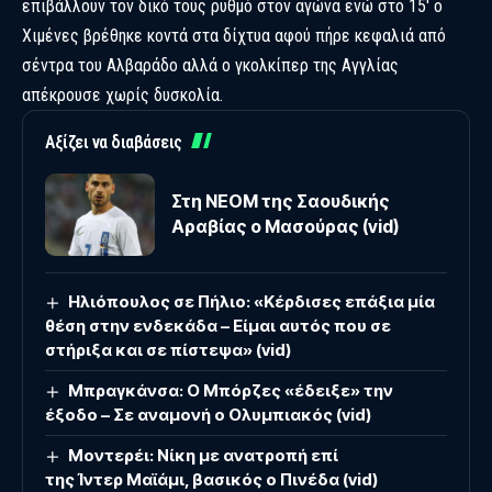
επιβάλλουν τον δικό τους ρυθμό στον αγώνα ενώ στο 15′ ο
Χιμένες βρέθηκε κοντά στα δίχτυα αφού πήρε κεφαλιά από
σέντρα του Αλβαράδο αλλά ο γκολκίπερ της Αγγλίας
απέκρουσε χωρίς δυσκολία.
Αξίζει να διαβάσεις
Στη ΝΕΟΜ της Σαουδικής
Αραβίας ο Μασούρας (vid)
Ηλιόπουλος σε Πήλιο: «Κέρδισες επάξια μία
θέση στην ενδεκάδα – Είμαι αυτός που σε
στήριξα και σε πίστεψα» (vid)
Μπραγκάνσα: Ο Μπόρζες «έδειξε» την
έξοδο – Σε αναμονή ο Ολυμπιακός (vid)
Μοντερέι: Νίκη με ανατροπή επί
της Ίντερ Μαϊάμι, βασικός ο Πινέδα (vid)