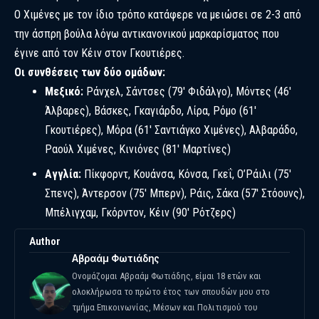
Ο Χιμένες με τον ίδιο τρόπο κατάφερε να μειώσει σε 2-3 από
την άσπρη βούλα λόγω αντικανονικού μαρκαρίσματος που
έγινε από τον Κέιν στον Γκουτιέρες.
Οι συνθέσεις των δύο ομάδων:
Μεξικό:
Ράνχελ, Σάντσες (79′ Φιδάλγο), Μόντες (46′
Άλβαρες), Βάσκες, Γκαγιάρδο, Λίρα, Ρόμο (61′
Γκουτιέρες), Μόρα (61′ Σαντιάγκο Χιμένες), Αλβαράδο,
Ραούλ Χιμένες, Κινιόνες (81′ Μαρτίνες)
Αγγλία:
Πίκφορντ, Κουάνσα, Κόνσα, Γκεΐ, Ο’Ράιλι (75′
Σπενς), Άντερσον (75′ Μπερν), Ράις, Σάκα (57′ Στόουνς),
Μπέλιγχαμ, Γκόρντον, Κέιν (90′ Ρότζερς)
Author
Αβραάμ Φωτιάδης
Ονομάζομαι Αβραάμ Φωτιάδης, είμαι 18 ετών και
ολοκλήρωσα το πρώτο έτος των σπουδών μου στο
τμήμα Επικοινωνίας, Μέσων και Πολιτισμού του