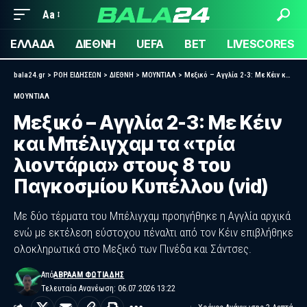
Aa
ΕΛΛΑΔΑ
ΔΙΕΘΝΗ
UEFA
BET
LIVESCORES
bala24.gr
>
ΡΟΗ ΕΙΔΗΣΕΩΝ
>
ΔΙΕΘΝΗ
>
ΜΟΥΝΤΙΑΛ
>
Μεξικό – Αγγλία 2-3: Με Κέιν και Μπέλιγχαμ τα «τρία λιοντάρια» στους 8 του Παγκοσμίου Κυπέλλου (vid)
ΜΟΥΝΤΙΑΛ
Μεξικό – Αγγλία 2-3: Με Κέιν
και Μπέλιγχαμ τα «τρία
λιοντάρια» στους 8 του
Παγκοσμίου Κυπέλλου (vid)
Με δύο τέρματα του Μπέλιγχαμ προηγήθηκε η Αγγλία αρχικά
ενώ με εκτέλεση εύστοχου πέναλτι από τον Κέιν επιβλήθηκε
ολοκληρωτικά στο Μεξικό των Πινέδα και Σάντσες.
Από
ΑΒΡΑΆΜ ΦΩΤΙΆΔΗΣ
Τελευταία Ανανέωση: 06.07.2026 13:22