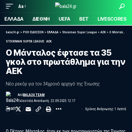
Aa
ΕΛΛΑΔΑ
ΔΙΕΘΝΗ
UEFA
BET
LIVESCORES
bala24.gr
>
ΡΟΗ ΕΙΔΗΣΕΩΝ
>
ΕΛΛΑΔΑ
>
Stoiximan Super League
>
ΑΕΚ
>
Ο Μάνταλος έφτασε τα 35 γκολ στο πρωτάθλημα για την ΑΕΚ
STOIXIMAN SUPER LEAGUE
ΑΕΚ
Ο Μάνταλος έφτασε τα 35
γκολ στο πρωτάθλημα για την
ΑΕΚ
Νέο ρεκόρ για τον 34χρονό αρχηγό της Ένωσης
Από
BALA24 TEAM
Τελευταία Ανανέωση: 22.09.2025 12:17
Χρόνος Ανάγνωσης 1 Λεπτά
Ο Πέτρος Μάνταλος, ήταν εκ των πρωταγωνιστών της Ένωσης