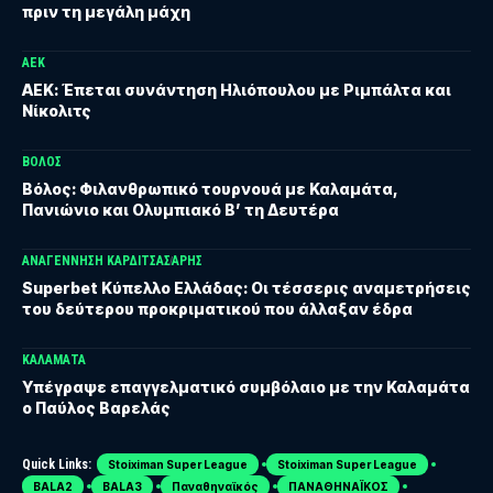
πριν τη μεγάλη μάχη
ΑΕΚ
ΑΕΚ: Έπεται συνάντηση Ηλιόπουλου με Ριμπάλτα και
Νίκολιτς
ΒΟΛΟΣ
Βόλος: Φιλανθρωπικό τουρνουά με Καλαμάτα,
Πανιώνιο και Ολυμπιακό Β’ τη Δευτέρα
ΑΝΑΓΈΝΝΗΣΗ ΚΑΡΔΊΤΣΑΣ
ΑΡΗΣ
Superbet Κύπελλο Ελλάδας: Οι τέσσερις αναμετρήσεις
του δεύτερου προκριματικού που άλλαξαν έδρα
ΚΑΛΑΜΆΤΑ
Υπέγραψε επαγγελματικό συμβόλαιο με την Καλαμάτα
ο Παύλος Βαρελάς
Quick Links:
Stoiximan Super League
Stoiximan Super League
BALA2
BALA3
Παναθηναϊκός
ΠΑΝΑΘΗΝΑΪΚΟΣ