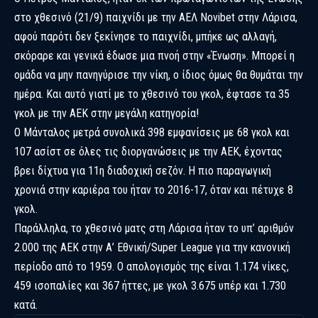
στο χθεσινό (21/9) παιχνίδι με την ΑΕΛ Novibet στην Λάρισα,
αφού παρότι δεν ξεκίνησε το παιχνίδι, μπήκε ως αλλαγή,
σκόραρε και γενικά έδωσε μια πνοή στην «Ένωση». Μπορεί η
ομάδα να μην πανηγύρισε την νίκη, ο ίδιος όμως θα θυμάται την
ημέρα. Και αυτό γιατί με το χθεσινό του γκολ, έφτασε τα 35
γκολ με την ΑΕΚ στην μεγάλη κατηγορία!
Ο Μάνταλος μετρά συνολικά 398 εμφανίσεις με 68 γκολ και
107 ασίστ σε όλες τις διοργανώσεις με την ΑΕΚ, έχοντας
βρει δίχτυα για 11η διαδοχική σεζόν. Η πιο παραγωγική
χρονιά στην καριέρα του ήταν το 2016-17, όταν και πέτυχε 8
γκολ.
Παράλληλα, το χθεσινό ματς στη Λάρισα ήταν το υπ’ αριθμόν
2.000 της ΑΕΚ στην Α’ Εθνική/Super League για την κανονική
περίοδο από το 1959. Ο απολογισμός της είναι 1.174 νίκες,
459 ισοπαλίες και 367 ήττες, με γκολ 3.675 υπέρ και 1.730
κατά.