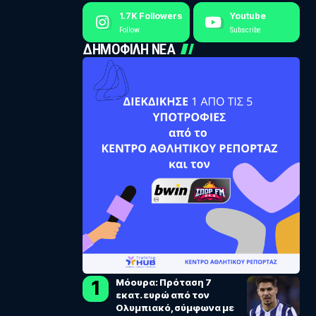
1.7K
Followers
Youtube
Follow
Subscribe
ΔΗΜΟΦΙΛΗ ΝΕΑ
Μόουρα: Πρόταση 7
εκατ. ευρώ από τον
Ολυμπιακό, σύμφωνα με