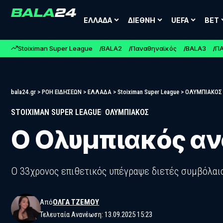
ΕΛΛΑΔΑ
ΔΙΕΘΝΗ
UEFA
BET
Stoiximan Super League
BALA2
Παναθηναϊκός
BALA3
Π
bala24.gr
>
ΡΟΗ ΕΙΔΗΣΕΩΝ
>
ΕΛΛΑΔΑ
>
Stoiximan Super League
>
ΟΛΥΜΠΙΑΚΟΣ
STOIXIMAN SUPER LEAGUE
ΟΛΥΜΠΙΑΚΟΣ
Ο Ολυμπιακός αν
Ο 33χρονος επιθετικός υπέγραψε διετές συμβόλαι
Από
ΌΛΓΑ ΤΖΈΜΟΥ
Τελευταία Ανανέωση: 13.09.2025 15:23