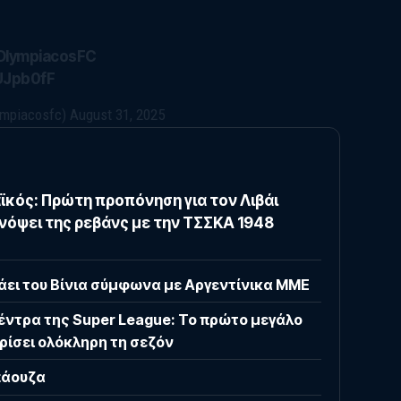
OlympiacosFC
JUJpb0fF
ympiacosfc)
August 31, 2025
κός: Πρώτη προπόνηση για τον Λιβάι
νόψει της ρεβάνς με την ΤΣΣΚΑ 1948
ει του Βίνια σύμφωνα με Αργεντίνικα ΜΜΕ
έντρα της Super League: Το πρώτο μεγάλο
ρίσει ολόκληρη τη σεζόν
πάουζα