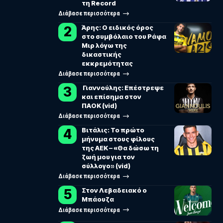
τη Record
Διάβασε περισσότερα
Άρης: Ο ειδικός όρος
στο συμβόλαιο του Ράφα
Μιρ λόγω της
δικαστικής
εκκρεμότητας
Διάβασε περισσότερα
Γιαννούλης: Επέστρεψε
και επίσημα στον
ΠΑΟΚ (vid)
Διάβασε περισσότερα
Βιτάλις: Το πρώτο
μήνυμα στους φίλους
της ΑΕΚ – «Θα δώσω τη
ζωή μου για τον
σύλλογο» (vid)
Διάβασε περισσότερα
Στον Λεβαδειακό ο
Μπάουζα
Διάβασε περισσότερα