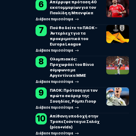
Απέρριψε πρόταση 40
εκατομμυρίων για τον
Παυλίδη η Μπενφίκα
Διάβασε περισσότερα
Πού θα δείτε το ΠΑΟΚ –
Άντερλεχτ για τα
προκριματικά του
Europa League
Διάβασε περισσότερα
Ολυμπιακός:
Προχωράει του Βίνια
σύμφωνα με
Αργεντίνικα ΜΜΕ
Διάβασε περισσότερα
ΠΑΟΚ: Πρόταση για τον
πρώτο σκόρερ της
Σουηδίας, Ρόμπι Γιουρ
Διάβασε περισσότερα
Απίθανη υποδοχή στην
Τραπεζούντα για Σαλάχ
(pics+vids)
Διάβασε περισσότερα