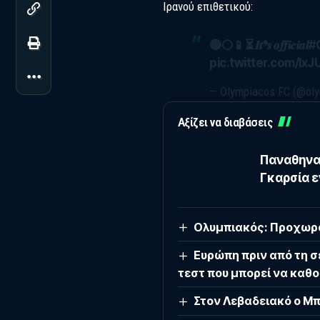
Ιρανού επιθετικού:
🔴⚪️📱⏳ 𝑰𝒕❜𝒔 𝒐𝒇𝒇𝒊𝒄𝒊𝒂𝒍
#
pic.twitter.com/Ix
— Olympiacos FC (@ol
Αξίζει να διαβάσεις
Παναθηναϊ
Γκαρσία ε
Ολυμπιακός: Προχωρά
Ευρώπη πριν από τη σ
τεστ που μπορεί να καθο
Στον Λεβαδειακό ο Μ