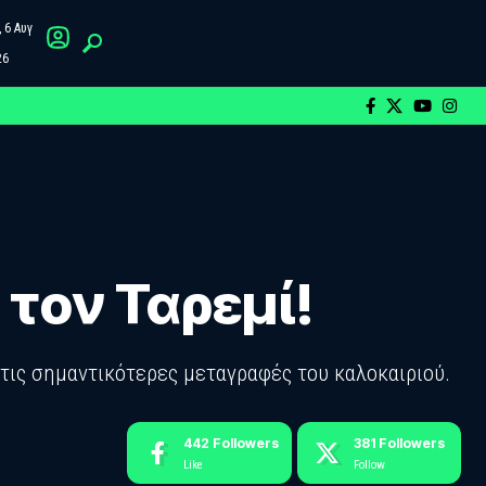
 6 Αυγ
26
τον Ταρεμί!
τις σημαντικότερες μεταγραφές του καλοκαιριού.
442
Followers
381
Followers
Like
Follow