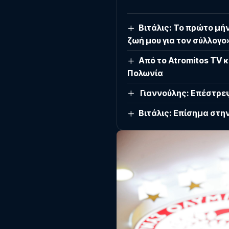
Βιτάλις: Το πρώτο μή
ζωή μου για τον σύλλογο»
Από το Atromitos TV κ
Πολωνία
Γιαννούλης: Επέστρεψ
Βιτάλις: Επίσημα στη