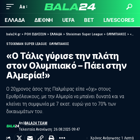
Aa
ΕΛΛΑΔΑ
ΔΙΕΘΝΗ
UEFA
BET
LIVESCORES
bala24.gr
>
ΡΟΗ ΕΙΔΗΣΕΩΝ
>
ΕΛΛΑΔΑ
>
Stoiximan Super League
>
ΟΛΥΜΠΙΑΚΟΣ
>
«Ο Τάλις γύρισε την πλάτη στον Ολυμπιακό – Πάει στην Αλμερία!»
STOIXIMAN SUPER LEAGUE
ΟΛΥΜΠΙΑΚΟΣ
«Ο Τάλις γύρισε την πλάτη
στον Ολυμπιακό – Πάει στην
Αλμερία!»
Ο 20χρονος άσος της Παλμέιρας είπε «όχι» στους
Ερυθρόλευκους, με την Αλμερία να μπαίνει δυνατά και να
κλείνει τη συμφωνία με 7 εκατ. ευρώ για το 70% των
δικαιωμάτων του.
Από
BALA24 TEAM
Τελευταία Ανανέωση: 26.08.2025 09:47
Χρόνος Ανάγνωσης 1 Λεπτά