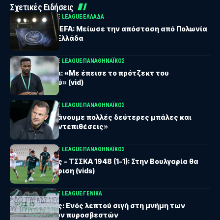
Σχετικές Ειδήσεις
UEFA CONFERENCE LEAGUE
ΕΛΛΑΔΑ
Βαθμολογία UEFA: Μείωσε την απόσταση από Πολωνία
και Τσεχία η Ελλάδα
UEFA CONFERENCE LEAGUE
ΠΑΝΑΘΗΝΑΪΚΟΣ
Λιβάι Γκαρσία: «Με έπεισε το πρότζεκτ του
Παναθηναϊκού» (vid)
UEFA CONFERENCE LEAGUE
ΠΑΝΑΘΗΝΑΪΚΟΣ
Νίστρουπ: «Χάνουμε πολλές δεύτερες μπάλες και
δεχόμαστε αντεπιθέσεις»
UEFA CONFERENCE LEAGUE
ΠΑΝΑΘΗΝΑΪΚΟΣ
Παναθηναϊκός – ΤΣΣΚΑ 1948 (1-1): Στην Βουλγαρία θα
κριθεί η πρόκριση (vids)
UEFA CONFERENCE LEAGUE
ΓΕΝΙΚΆ
Παναθηναϊκός: Ενός λεπτού σιγή στη μνήμη των
αδικοχαμένων πυροσβεστών