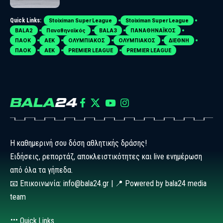
Quick Links:
Stoiximan Super League
Stoiximan Super League
BALA2
Παναθηναϊκός
BALA3
ΠΑΝΑΘΗΝΑΪΚΟΣ
ΠΑΟΚ
ΑΕΚ
ΟΛΥΜΠΙΑΚΟΣ
ΟΛΥΜΠΙΑΚΟΣ
ΔΙΕΘΝΗ
ΠΑΟΚ
ΑΕΚ
PREMIER LEAGUE
PREMIER LEAGUE
Η καθημερινή σου δόση αθλητικής δράσης!
Ειδήσεις, ρεπορτάζ, αποκλειστικότητες και live ενημέρωση
από όλα τα γήπεδα.
📧 Επικοινωνία: info@bala24.gr | 📍 Powered by bala24 media
team
Quick Links