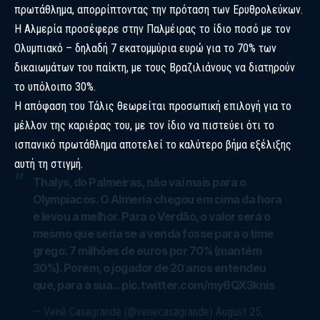
πρωτάθλημα, απορρίπτοντας την πρόταση των Ερυθρολεύκων.
Η Αλμερία προσέφερε στην Παλμέιρας το ίδιο ποσό με τον
Ολυμπιακό – δηλαδή 7 εκατομμύρια ευρώ για το 70% των
δικαιωμάτων του παίκτη, με τους Βραζιλιάνους να διατηρούν
το υπόλοιπο 30%.
Η απόφαση του Τάλις θεωρείται προσωπική επιλογή για το
μέλλον της καριέρας του, με τον ίδιο να πιστεύει ότι το
ισπανικό πρωτάθλημα αποτελεί το καλύτερο βήμα εξέλιξης
αυτή τη στιγμή.
Thalys, do Palmeiras, não vai mais para o
Olympiacos. O Almería chegou em cima da hora
e levou a melhor. Para o Verdão, o valor será o
mesmo que seria se a venda fosse para o time
grego: 7 milhões de euros por 70% (mantém
30%). Porém, o jogador de 20 anos entendeu
que, para a sua…
pic.twitter.com/my6QX3knis
— Venê Casagrande (@venecasagrande)
August 25,