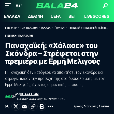
Aa
ΕΛΛΑΔΑ
ΔΙΕΘΝΗ
UEFA
BET
LIVESCORES
bala24.gr
>
ΡΟΗ ΕΙΔΗΣΕΩΝ
>
ΕΛΛΑΔΑ
>
Γ΄ΕΘΝΙΚΗ
>
Παναχαϊκή
>
Παναχαϊκή: «Χάλασε» του Σκόνδρα – Στρέφεται στην πρεμιέρα με Ερμή Μελιγούς
Γ΄ΕΘΝΙΚΗ
ΠΑΝΑΧΑΪΚΉ
Παναχαϊκή: «Χάλασε» του
Σκόνδρα – Στρέφεται στην
πρεμιέρα με Ερμή Μελιγούς
Η Παναχαϊκή δεν κατάφερε να αποκτήσει τον Σκόνδρα και
στρέφει πλέον την προσοχή της στο δύσκολο ματς με τον
Ερμή Μελιγούς, έχοντας σημαντικές απουσίες.
Από
BALA24 TEAM
Τελευταία Ανανέωση: 16.09.2025 13:35
Χρόνος Ανάγνωσης 1 Λεπτά