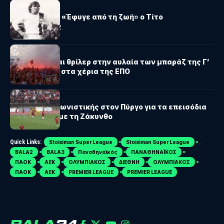
ΠΑΣ ΓΙΆΝΝΙΝΑ
ΠΑΣ Γιάννινα: «Έφυγε από τη ζωή» ο Τίτο
Παστερνάκης
Γ΄ΕΘΝΙΚΗ
Ανατροπές και θρίλερ στην αυλαία των μπαράζ της Γ’
Εθνικής – όλα στα χέρια της ΕΠΟ
Γ΄ΕΘΝΙΚΗ
Ποινή μίας αγωνιστικής στον Πύργο για τα επεισόδια
στο παιχνίδι με τη Ζάκυνθο
Quick Links:
Stoiximan Super League
Stoiximan Super League
BALA2
BALA3
Παναθηναϊκός
ΠΑΝΑΘΗΝΑΪΚΟΣ
ΠΑΟΚ
ΑΕΚ
ΟΛΥΜΠΙΑΚΟΣ
ΔΙΕΘΝΗ
ΟΛΥΜΠΙΑΚΟΣ
ΠΑΟΚ
ΑΕΚ
PREMIER LEAGUE
PREMIER LEAGUE