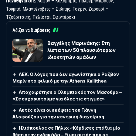
Παναθηναϊκός:
Λαφόν – Καλάμπρια, Πάλμερ-Μπράουν,
Τουμπά, Μλαντένοβιτς – Σιώπης, Τσέριν, Ζαρουρί –
Τζούριτσιτς, Πελίστρι, Σφιντέρσκι
Αξίζει να διαβάσεις
Βαγγέλης Μαρινάκης: Στη
λίστα των 50 πλουσιότερων
ιδιοκτητών ομάδων
ΑΕΚ: Ο λόγος που δεν αγωνίστηκε ο Ραζβάν
Μαρίν στο φιλικό με την Athens Kallithea
Αποχαιρέτησε ο Ολυμπιακός τον Μασούρα –
«Σε ευχαριστούμε για όλες τις στιγμές»
Αυτές είναι οι σκέψεις του Γιάννη
Αλαφούζου για την κεντρική διαχείριση
Ηλιόπουλος σε Πήλιο: «Κέρδισες επάξια μία
θέση στην ενδεκάδα – Είμαι αυτός που σε