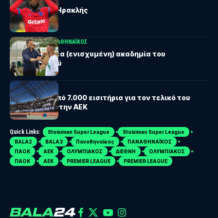
Θέλει Τιάμ ο Ηρακλής
BALA24 ΘΕΜΑ
ΠΑΝΑΘΗΝΑΪΚΟΣ
Μέσα στην νέα (ενισχυμένη) ακαδημία του
Παναθηναϊκού
SUPER CUP
ΟΦΗ: Πάνω από 7.000 εισιτήρια για τον τελικό του
Super Cup με την ΑΕΚ
Quick Links:
Stoiximan Super League
Stoiximan Super League
BALA2
BALA3
Παναθηναϊκός
ΠΑΝΑΘΗΝΑΪΚΟΣ
ΠΑΟΚ
ΑΕΚ
ΟΛΥΜΠΙΑΚΟΣ
ΔΙΕΘΝΗ
ΟΛΥΜΠΙΑΚΟΣ
ΠΑΟΚ
ΑΕΚ
PREMIER LEAGUE
PREMIER LEAGUE