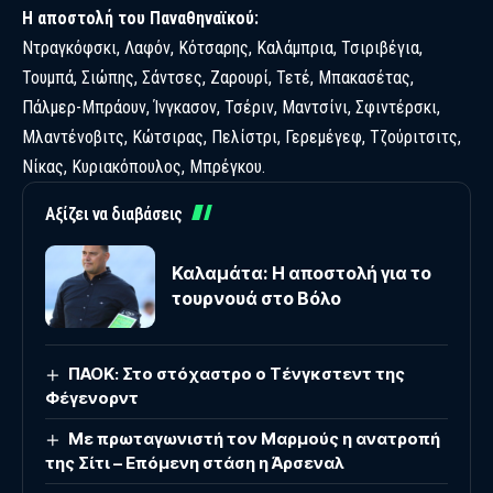
Η αποστολή του Παναθηναϊκού:
Ντραγκόφσκι, Λαφόν, Κότσαρης, Καλάμπρια, Τσιριβέγια,
Τουμπά, Σιώπης, Σάντσες, Ζαρουρί, Τετέ, Μπακασέτας,
Πάλμερ-Μπράουν, Ίνγκασον, Τσέριν, Μαντσίνι, Σφιντέρσκι,
Μλαντένοβιτς, Κώτσιρας, Πελίστρι, Γερεμέγεφ, Τζούριτσιτς,
Νίκας, Κυριακόπουλος, Μπρέγκου.
Αξίζει να διαβάσεις
Καλαμάτα: Η αποστολή για το
τουρνουά στο Βόλο
ΠΑΟΚ: Στο στόχαστρο ο Τένγκστεντ της
Φέγενορντ
Με πρωταγωνιστή τον Μαρμούς η ανατροπή
της Σίτι – Επόμενη στάση η Άρσεναλ