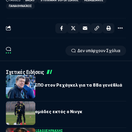
TAGGED:
BALA3
STOIXIMAN SUPER LEAGUE
ΛΕΒΑΔΕΙΑΚΌΣ
ΠΑΝΑΘΗΝΑΪΚΌΣ
Δεν υπάρχουν Σχόλια
Σχετικές Ειδήσεις
ΕΘΝΙΚΗ ΟΜΑΔΑ
Οι ευχές της ΕΠΟ στον Ρεχάγκελ για τα 88α γενέθλιά
του
ΑΡΗΣ
Άρης: Έξι εβδομάδες εκτός ο Νινγκ
STOIXIMAN SUPER LEAGUE
ΗΡΑΚΛΉΣ