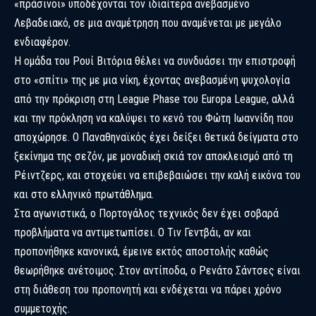
«πράσινοι» υποδέχονται τον ιδιαίτερα ανεβασμένο
Λεβαδειακό, σε μια αναμέτρηση που αναμένεται με μεγάλο
ενδιαφέρον.
Η ομάδα του Ρουί Βιτόρια θέλει να συνδυάσει την επιστροφή
στο «σπίτι» της με μια νίκη, έχοντας ανεβασμένη ψυχολογία
από την πρόκριση στη League Phase του Europa League, αλλά
και την πρόκληση να καλύψει το κενό του Φώτη Ιωαννίδη που
αποχώρησε. Ο Παναθηναϊκός έχει δείξει θετικά δείγματα στο
ξεκίνημα της σεζόν, με μοναδική σκιά τον αποκλεισμό από τη
Ρέιντζερς, και στοχεύει να επιβεβαιώσει την καλή εικόνα του
και στο ελληνικό πρωτάθλημα.
Στα αγωνιστικά, ο Πορτογάλος τεχνικός δεν έχει σοβαρά
προβλήματα να αντιμετωπίσει. Ο Τιν Γεντβάι, αν και
προπονήθηκε κανονικά, έμεινε εκτός αποστολής καθώς
θεωρήθηκε ανέτοιμος. Στον αντίποδα, ο Ρενάτο Σάντσες είναι
στη διάθεση του προπονητή και ενδέχεται να πάρει χρόνο
συμμετοχής.