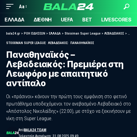
Aa
ΕΛΛΑΔΑ
ΔΙΕΘΝΗ
UEFA
BET
LIVESCORES
bala24.gr
>
ΡΟΗ ΕΙΔΗΣΕΩΝ
>
ΕΛΛΑΔΑ
>
Stoiximan Super League
>
ΛΕΒΑΔΕΙΑΚΟΣ
>
Παναθ
STOIXIMAN SUPER LEAGUE
ΛΕΒΑΔΕΙΑΚΟΣ
ΠΑΝΑΘΗΝΑΪΚΟΣ
Παναθηναϊκός –
Λεβαδειακός: Πρεμιέρα στη
Λεωφόρο με απαιτητικό
αντίπαλο
Οι «πράσινοι» κάνουν την πρώτη τους εμφάνιση στο φετινό
πρωτάθλημα υποδεχόμενοι τον ανεβασμένο Λεβαδειακό στο
«Απόστολος Νικολαΐδης» (22:00), με στόχο να ξεκινήσουν με
νίκη στη Super League.
Από
BALA24 TEAM
Τελευταία Ανανέωση: 31.08.2025 09:49