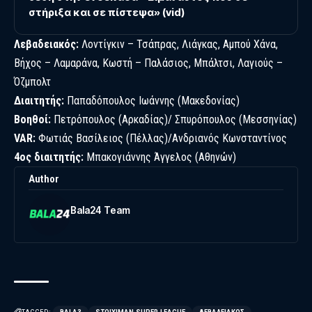
στήριξα και σε πίστεψα» (vid)
Λεβαδειακός:
Λοντίγκιν – Τσάπρας, Λιάγκας, Αμπού Χάνα,
Βήχος – Λαμαράνα, Κωστή – Παλάσιος, Μπάλτσι, Λαγιούς –
Όζμπολτ
Διαιτητής:
Παπαδόπουλος Ιωάννης (Μακεδονίας)
Boηθοί:
Πετρόπουλος (Αρκαδίας)/ Σπυρόπουλος (Μεσσηνίας)
VAR:
Φωτιάς Βασίλειος (Πέλλας)/Ανδριανός Κωνσταντίνος
4ος διαιτητής:
Μπακογιάννης Άγγελος (Αθηνών)
Author
Bala24 Team