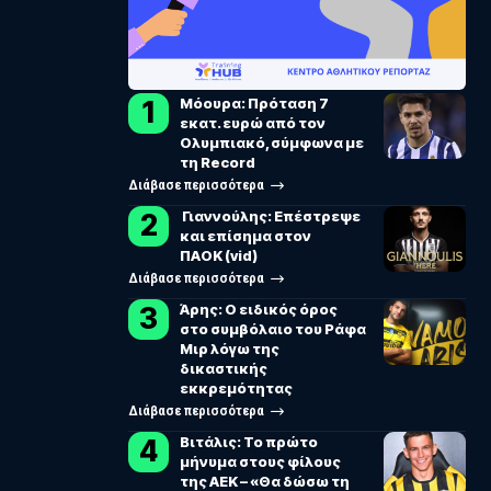
Μόουρα: Πρόταση 7
εκατ. ευρώ από τον
Ολυμπιακό, σύμφωνα με
τη Record
Διάβασε περισσότερα
Γιαννούλης: Επέστρεψε
και επίσημα στον
ΠΑΟΚ (vid)
Διάβασε περισσότερα
Άρης: Ο ειδικός όρος
στο συμβόλαιο του Ράφα
Μιρ λόγω της
δικαστικής
εκκρεμότητας
Διάβασε περισσότερα
Βιτάλις: Το πρώτο
μήνυμα στους φίλους
της ΑΕΚ – «Θα δώσω τη