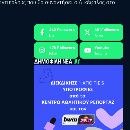
αντιπάλους που θα συναντήσει ο Δικέφαλος στο
442
Followers
381
Followers
Like
Follow
1.7K
Followers
Youtube
Follow
Subscribe
ΔΗΜΟΦΙΛΗ ΝΕΑ