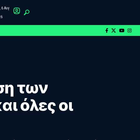
 6 Αυγ
26
ση των
αι όλες οι