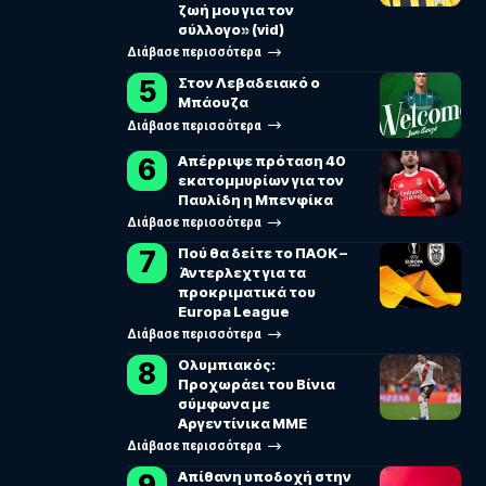
ζωή μου για τον
σύλλογο» (vid)
Διάβασε περισσότερα
Στον Λεβαδειακό ο
Μπάουζα
Διάβασε περισσότερα
Απέρριψε πρόταση 40
εκατομμυρίων για τον
Παυλίδη η Μπενφίκα
Διάβασε περισσότερα
Πού θα δείτε το ΠΑΟΚ –
Άντερλεχτ για τα
προκριματικά του
Europa League
Διάβασε περισσότερα
Ολυμπιακός:
Προχωράει του Βίνια
σύμφωνα με
Αργεντίνικα ΜΜΕ
Διάβασε περισσότερα
Απίθανη υποδοχή στην