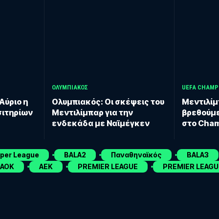
ΟΛΥΜΠΙΑΚΟΣ
UEFA CHAMP
Αύριο η
Ολυμπιακός: Οι σκέψεις του
Μεντιλίμ
σιτηρίων
Μεντιλίμπαρ για την
βρεθούμ
ενδεκάδα με Ναϊμέγκεν
στο Cha
uper League
BALA2
Παναθηναϊκός
BALA3
ΑΟΚ
ΑΕΚ
PREMIER LEAGUE
PREMIER LEAGU