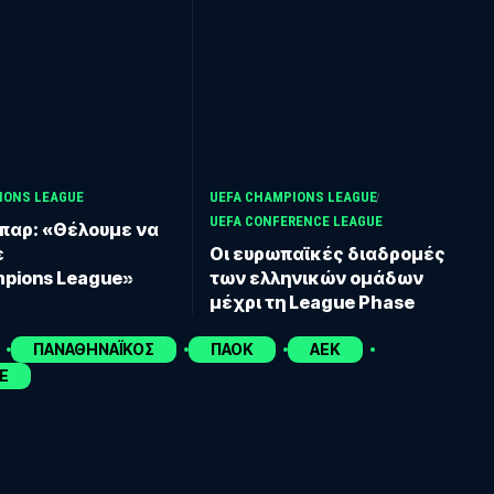
IONS LEAGUE
UEFA CHAMPIONS LEAGUE
UEFA CONFERENCE LEAGUE
παρ: «Θέλουμε να
ε
Οι ευρωπαϊκές διαδρομές
mpions League»
των ελληνικών ομάδων
μέχρι τη League Phase
ΠΑΝΑΘΗΝΑΪΚΟΣ
ΠΑΟΚ
ΑΕΚ
E