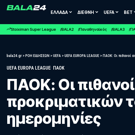
ΕΛΛΑΔΑ
ΔΙΕΘΝΗ
UEFA
BET
Stoiximan Super League
BALA2
Παναθηναϊκός
BALA3
Π
bala24.gr
>
ΡΟΗ ΕΙΔΗΣΕΩΝ
>
UEFA
>
UEFA EUROPA LEAGUE
>
ΠΑΟΚ: Οι πιθανοί α
UEFA EUROPA LEAGUE
ΠΑΟΚ
ΠΑΟΚ: Οι πιθανοί
προκριματικών το
ημερομηνίες