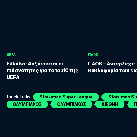
UEFA
ΠΑΟΚ
Ελλάδα: Αυξάνονται οι
ΠΑΟΚ – Άντερλεχτ: 
πιθανότητες για το top10 της
κυκλοφορία των ει
UEFA
Quick Links:
Stoiximan Super League
Stoiximan S
ΟΛΥΜΠΙΑΚΟΣ
ΟΛΥΜΠΙΑΚΟΣ
ΔΙΕΘΝΗ
Π