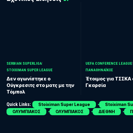
SERBIAN SUPERLIGA
UEFA CONFERENCE LEAGUE
STOIXIMAN SUPER LEAGUE
ΠΑΝΑΘΗΝΑΪΚΟΣ
Δεν αγωνίστηκε ο
Έτοιμος για ΤΣΣΚΑ 
Ούγκρεσιτς στο ματς με την
Γκαρσία
Τόμπολ
Quick Links:
Stoiximan Super League
Stoiximan S
ΟΛΥΜΠΙΑΚΟΣ
ΟΛΥΜΠΙΑΚΟΣ
ΔΙΕΘΝΗ
Π