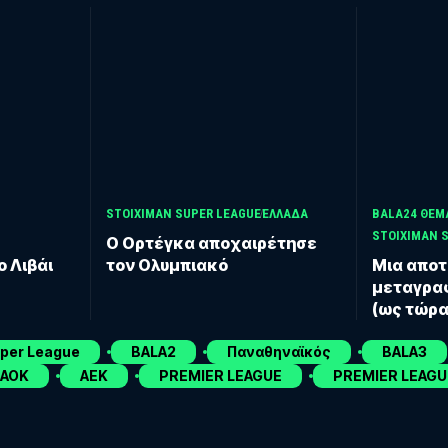
STOIXIMAN SUPER LEAGUE
ΕΛΛΑΔΑ
BALA24 ΘΕΜ
STOIXIMAN 
Ο Ορτέγκα αποχαιρέτησε
ο Λιβάι
τον Ολυμπιακό
Μια αποτ
μεταγραφ
(ως τώρα
uper League
BALA2
Παναθηναϊκός
BALA3
ΑΟΚ
ΑΕΚ
PREMIER LEAGUE
PREMIER LEAGU