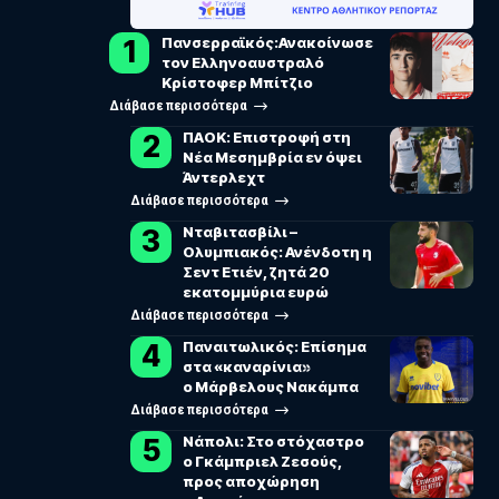
Πανσερραϊκός:Ανακοίνωσε
τον Ελληνοαυστραλό
Κρίστοφερ Μπίτζιο
Διάβασε περισσότερα
ΠΑΟΚ: Επιστροφή στη
Νέα Μεσημβρία εν όψει
Άντερλεχτ
Διάβασε περισσότερα
Νταβιτασβίλι –
Ολυμπιακός: Ανένδοτη η
Σεντ Ετιέν, ζητά 20
εκατομμύρια ευρώ
Διάβασε περισσότερα
Παναιτωλικός: Επίσημα
στα «καναρίνια»
ο Μάρβελους Νακάμπα
Διάβασε περισσότερα
Νάπολι: Στο στόχαστρο
ο Γκάμπριελ Ζεσούς,
προς αποχώρηση