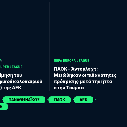
Α
UEFA EUROPA LEAGUE
SUPER LEAGUE
ΠΑΟΚ – Άντερλεχτ:
ίμηση του
Μειώθηκαν οι πιθανότητες
ικού καλοκαιριού
πρόκρισης μετά την ήττα
) της ΑΕΚ
στην Τούμπα
ΠΑΝΑΘΗΝΑΪΚΟΣ
ΠΑΟΚ
ΑΕΚ
E