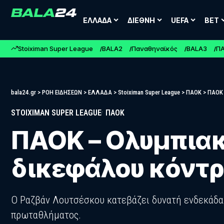
ΕΛΛΑΔΑ
ΔΙΕΘΝΗ
UEFA
BET
Stoiximan Super League
BALA2
Παναθηναϊκός
BALA3
Π
bala24.gr
>
ΡΟΗ ΕΙΔΗΣΕΩΝ
>
ΕΛΛΑΔΑ
>
Stoiximan Super League
>
ΠΑΟΚ
>
ΠΑΟΚ 
STOIXIMAN SUPER LEAGUE
ΠΑΟΚ
ΠΑΟΚ – Ολυμπιακό
δικεφάλου κόντρ
Ο Ραζβάν Λουτσέσκου κατεβάζει δυνατή ενδεκάδα 
πρωταθλήματος.