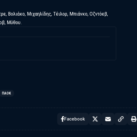
ρε, Βολιάκο, Μιχαηλίδης, Τέιλορ, Μπιάνκο, Οζντόεβ,
οβ, Μύθου.
ΠΑΟΚ
Facebook