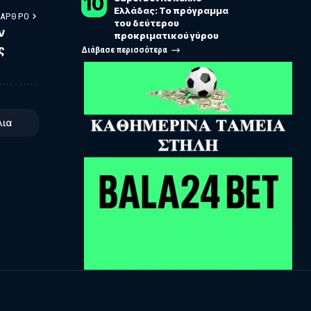
Ελλάδας: Το πρόγραμμα
 ΆΡΘΡΟ
του δεύτερου
ν
προκριματικού γύρου
ς
Διάβασε περισσότερα
λια