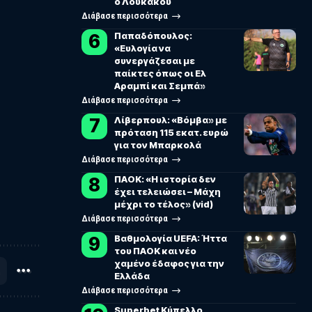
ο Λουκάκου
Διάβασε περισσότερα
Παπαδόπουλος:
«Ευλογία να
συνεργάζεσαι με
παίκτες όπως οι Ελ
Αραμπί και Σεμπά»
Διάβασε περισσότερα
Λίβερπουλ: «Βόμβα» με
πρόταση 115 εκατ. ευρώ
για τον Μπαρκολά
Διάβασε περισσότερα
ΠΑΟΚ: «Η ιστορία δεν
έχει τελειώσει – Μάχη
μέχρι το τέλος» (vid)
Διάβασε περισσότερα
Βαθμολογία UEFA: Ήττα
του ΠΑΟΚ και νέο
χαμένο έδαφος για την
Ελλάδα
Διάβασε περισσότερα
Superbet Κύπελλο