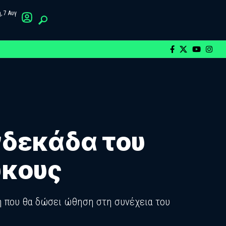
 7 Αυγ
νδεκάδα του
υκους
κη που θα δώσει ώθηση στη συνέχεια του