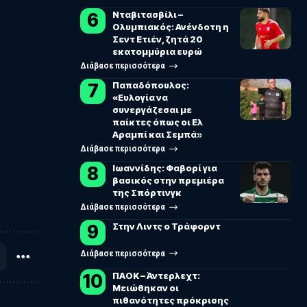
Νταβιτασβίλι –
Ολυμπιακός: Ανένδοτη η
Σεντ Ετιέν, ζητά 20
εκατομμύρια ευρώ
Διάβασε περισσότερα
Παπαδόπουλος:
«Ευλογία να
συνεργάζεσαι με
παίκτες όπως οι Ελ
Αραμπί και Σεμπά»
Διάβασε περισσότερα
Ιωαννίδης: Φαβορί για
βασικός στην πρεμιέρα
της Σπόρτινγκ
Διάβασε περισσότερα
Στην Λιντς ο Τράφορντ
Διάβασε περισσότερα
ΠΑΟΚ – Άντερλεχτ:
Μειώθηκαν οι
πιθανότητες πρόκρισης