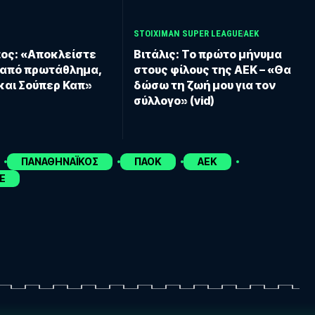
STOIXIMAN SUPER LEAGUE
ΑΕΚ
ος: «Αποκλείστε
Βιτάλις: Το πρώτο μήνυμα
 από πρωτάθλημα,
στους φίλους της ΑΕΚ – «Θα
και Σούπερ Καπ»
δώσω τη ζωή μου για τον
σύλλογο» (vid)
ΠΑΝΑΘΗΝΑΪΚΟΣ
ΠΑΟΚ
ΑΕΚ
E