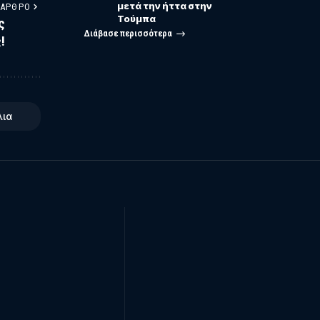
μετά την ήττα στην
 ΆΡΘΡΟ
Τούμπα
ς
Διάβασε περισσότερα
!
λια