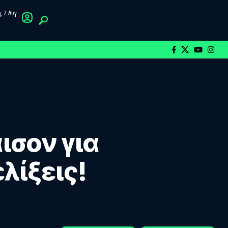
 7 Αυγ
ισον για
λίξεις!