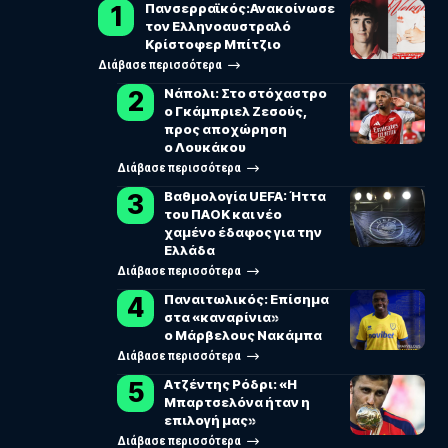
Πανσερραϊκός:Ανακοίνωσε
τον Ελληνοαυστραλό
Κρίστοφερ Μπίτζιο
Διάβασε περισσότερα
Νάπολι: Στο στόχαστρο
ο Γκάμπριελ Ζεσούς,
προς αποχώρηση
ο Λουκάκου
Διάβασε περισσότερα
Βαθμολογία UEFA: Ήττα
του ΠΑΟΚ και νέο
χαμένο έδαφος για την
Ελλάδα
Διάβασε περισσότερα
Παναιτωλικός: Επίσημα
στα «καναρίνια»
ο Μάρβελους Νακάμπα
Διάβασε περισσότερα
Ατζέντης Ρόδρι: «Η
Μπαρτσελόνα ήταν η
επιλογή μας»
Διάβασε περισσότερα