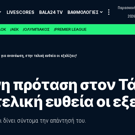
Παρασκευή,
LIVESCORES
BALA24 TV
ΒΑΘΜΟΛΟΓΙΕΣ
2026
ΑΟΚ
ΑΕΚ
ΟΛΥΜΠΙΑΚΟΣ
PREMIER LEAGUE
ια ανανέωση, στην τελική ευθεία οι εξελίξεις!
η πρόταση στον Τά
λική ευθεία οι εξε
ι δίνει σύντομα την απάντησή του.