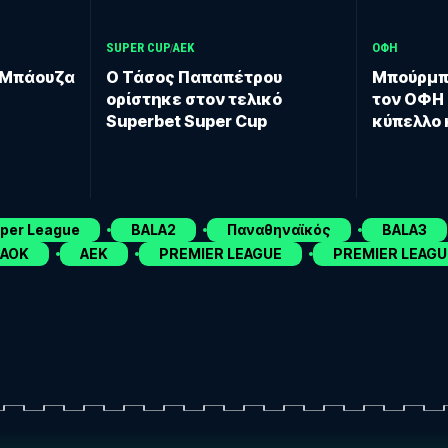
SUPER CUP
ΑΕΚ
ΟΦΗ
 Μπάουζα
O Τάσος Παπαπέτρου
Μπούρμπ
ορίστηκε στον τελικό
τον ΟΦΗ
Superbet Super Cup
κύπελλο 
uper League
BALA2
Παναθηναϊκός
BALA3
ΑΟΚ
ΑΕΚ
PREMIER LEAGUE
PREMIER LEAGU