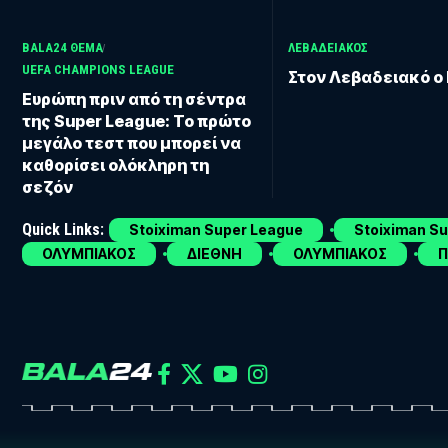
BALA24 ΘΕΜΑ
ΛΕΒΑΔΕΙΑΚΟΣ
UEFA CHAMPIONS LEAGUE
Στον Λεβαδειακό ο
Ευρώπη πριν από τη σέντρα
της Super League: Το πρώτο
μεγάλο τεστ που μπορεί να
καθορίσει ολόκληρη τη
σεζόν
Quick Links:
Stoiximan Super League
Stoiximan S
ΟΛΥΜΠΙΑΚΟΣ
ΔΙΕΘΝΗ
ΟΛΥΜΠΙΑΚΟΣ
Π