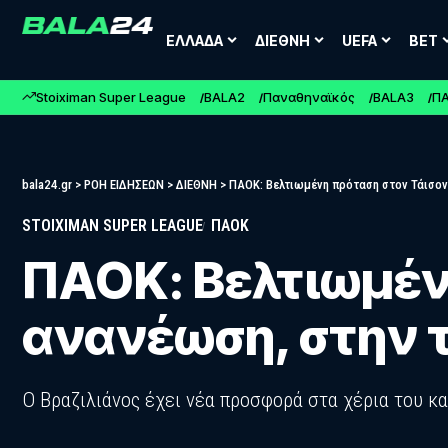
ΕΛΛΑΔΑ
ΔΙΕΘΝΗ
UEFA
BET
Stoiximan Super League
BALA2
Παναθηναϊκός
BALA3
Π
bala24.gr
>
ΡΟΗ ΕΙΔΗΣΕΩΝ
>
ΔΙΕΘΝΗ
>
ΠΑΟΚ: Βελτιωμένη πρόταση στον Τάισον γ
STOIXIMAN SUPER LEAGUE
ΠΑΟΚ
ΠΑΟΚ: Βελτιωμέν
ανανέωση, στην τε
Ο Βραζιλιάνος έχει νέα προσφορά στα χέρια του κα