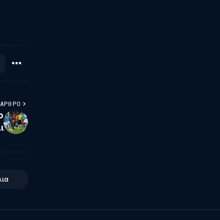
 ΆΡΘΡΟ
ο
ι
λια