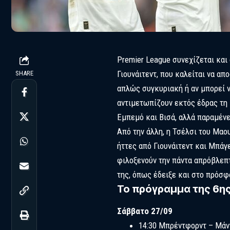
Premier League συνεχίζεται κα
Γιουνάιτεντ, που καλείται να απο
SHARE
απλώς συγκυριακή ή αν μπορεί ν
αντιμετωπίζουν εκτός έδρας τη 
Εμπεμό και Βισά, αλλά παραμένε
Από την άλλη, η Τσέλσι του Μαο
ήττες από Γιουνάιτεντ και Μπάγ
φιλοξενούν την πάντα απρόβλεπ
της, όπως έδειξε και στο πρόσφ
Το πρόγραμμα της 6ης
Σάββατο 27/09
14:30 Μπρέντφορντ – Μάν