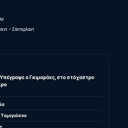
αμ
τεντ – Σάντερλαντ
 Υπέγραψε ο Γκιμαράες, στο στόχαστρο
έρο
ία
 Τομιγιάσου
τ