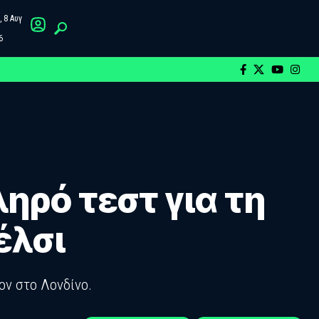
 8 Αυγ
6
ηρό τεστ για τη
έλσι
ον στο Λονδίνο.