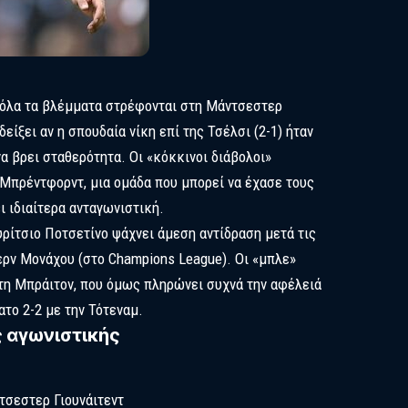
ι όλα τα βλέμματα στρέφονται στη Μάντσεστερ
δείξει αν η σπουδαία νίκη επί της Τσέλσι (2-1) ήταν
α βρει σταθερότητα. Οι «κόκκινοι διάβολοι»
Μπρέντφορντ, μια ομάδα που μπορεί να έχασε τους
ι ιδιαίτερα ανταγωνιστική.
υρίτσιο Ποτσετίνο ψάχνει άμεση αντίδραση μετά τις
ερν Μονάχου (στο Champions League). Οι «μπλε»
τη Μπράιτον, που όμως πληρώνει συχνά την αφέλειά
ατο 2-2 με την Τότεναμ.
 αγωνιστικής
τσεστερ Γιουνάιτεντ