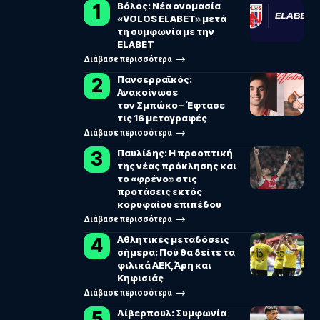
Βόλος: Νέα ονομασία
«VOLOS ELABET» μετά
τη συμφωνία με την
ELABET
Διάβασε περισσότερα
Πανσερραϊκός:
Ανακοίνωσε
τον Σμπώκο – Έφτασε
τις 16 μεταγραφές
Διάβασε περισσότερα
Παυλίδης: Η προοπτική
της νέας πρόκλησης και
το «φρένο» στις
προτάσεις εκτός
κορυφαίου επιπέδου
Διάβασε περισσότερα
Αθλητικές μεταδόσεις
σήμερα: Πού θα δείτε τα
φιλικά ΑΕΚ, Άρη και
Κηφισιάς
Διάβασε περισσότερα
Λίβερπουλ: Συμφωνία