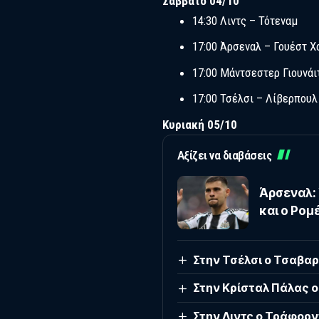
Σάββατο 04/10
14:30 Λιντς – Τότεναμ
17:00 Άρσεναλ – Γουέστ Χ
17:00 Μάντσεστερ Γιουνάι
17:00 Τσέλσι – Λίβερπουλ
Κυριακή 05/10
Αξίζει να διαβάσεις
Άρσεναλ:
και ο Ρομ
Στην Τσέλσι ο Τσαβαρ
Στην Κρίσταλ Πάλας ο
Στην Λιντς ο Τράφορν