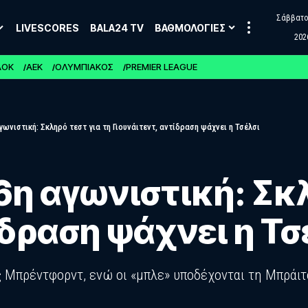
Σάββατο,
LIVESCORES
BALA24 TV
ΒΑΘΜΟΛΟΓΙΕΣ
202
ΑΟΚ
ΑΕΚ
ΟΛΥΜΠΙΑΚΟΣ
PREMIER LEAGUE
γωνιστική: Σκληρό τεστ για τη Γιουνάιτεντ, αντίδραση ψάχνει η Τσέλσι
6η αγωνιστική: Σκλ
ίδραση ψάχνει η Τσ
ης Μπρέντφορντ, ενώ οι «μπλε» υποδέχονται τη Μπράιτ