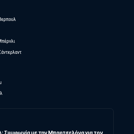
ίβερπουλ
Μπέρνλι
Σάντερλαντ
μ
αλ
: Συμφωνία με την Μπαρτσελόνα για τον