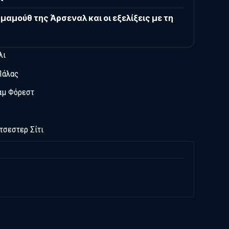
μαμούθ της Άρσεναλ και οι εξελίξεις με τη
λι
Πάλας
χαμ Φόρεστ
τσεστερ Σίτι