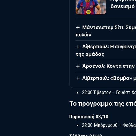
δανεισμό
Μάντσεστερ Σίτι: Συμ
πυλών
Λίβερπουλ: Η συγκινη
της ομάδας
Άρσεναλ: Κοντά στην
Λίβερπουλ: «Βόμβα» μ
22:00 Έβερτον – Γουέστ Χ
Το πρόγραμμα της επό
Παρασκευή 03/10
22:00 Μπόρνμουθ – Φούλ