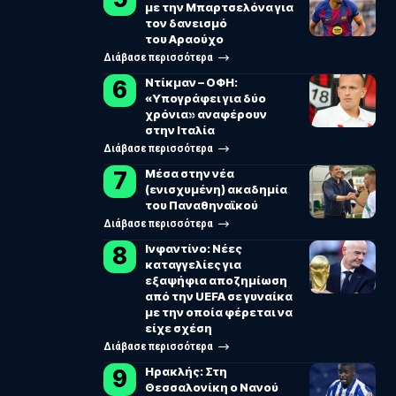
με την Μπαρτσελόνα για
τον δανεισμό
του Αραούχο
Διάβασε περισσότερα
Ντίκμαν – ΟΦΗ:
«Υπογράφει για δύο
χρόνια» αναφέρουν
στην Ιταλία
Διάβασε περισσότερα
Μέσα στην νέα
(ενισχυμένη) ακαδημία
του Παναθηναϊκού
Διάβασε περισσότερα
Ινφαντίνο: Νέες
καταγγελίες για
εξαψήφια αποζημίωση
από την UEFA σε γυναίκα
με την οποία φέρεται να
είχε σχέση
Διάβασε περισσότερα
Ηρακλής: Στη
Θεσσαλονίκη ο Νανού