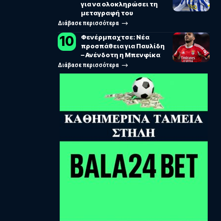
για να ολοκληρώσει τη
μεταγραφή του
Διάβασε περισσότερα
Φενέρμπαχτσε: Νέα
προσπάθεια για Παυλίδη
– Ανένδοτη η Μπενφίκα
Διάβασε περισσότερα