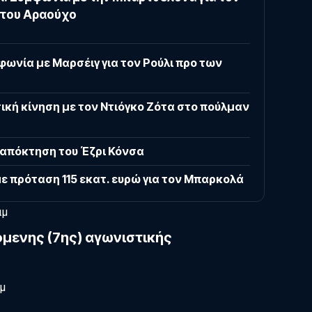
 του Αραούχο
φωνία με Μαρσέιγ για τον Ρούλι προ των
τική κίνηση με τον Ντιόγκο Ζότα στο πούλμαν
 απόκτηση του Έζρι Κόνσα
ε πρόταση 115 εκατ. ευρώ για τον Μπαρκολά
αμ
μενης (7ης) αγωνιστικής
αμ