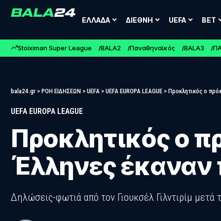
ΕΛΛΑΔΑ
ΔΙΕΘΝΗ
UEFA
BET
Stoiximan Super League
BALA2
Παναθηναϊκός
BALA3
Π
bala24.gr
>
ΡΟΗ ΕΙΔΗΣΕΩΝ
>
UEFA
>
UEFA EUROPA LEAGUE
>
Προκλητικός ο πρό
UEFA EUROPA LEAGUE
Προκλητικός ο π
Έλληνες έκαναν
Δηλώσεις-φωτιά από τον Γιουκσέλ Γιλντιρίμ μετά 