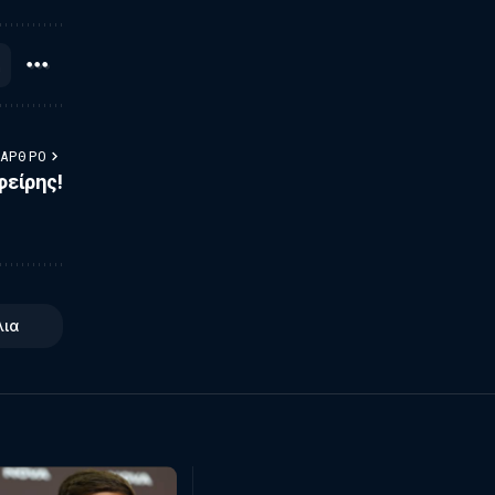
 ΆΡΘΡΟ
φείρης!
λια