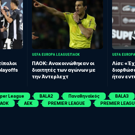
UEFA EUROPA LEAGUE
ΠΑΟΚ
UEFA EUROP
τίπαλοι
ΠΑΟΚ: Ανακοινώθηκαν οι
Λίσι: «Έ
layoffs
διαιτητές των αγώνων με
διορθώσο
την Άντερλεχτ
ήταν εν
uper League
BALA2
Παναθηναϊκός
BALA3
ΑΟΚ
ΑΕΚ
PREMIER LEAGUE
PREMIER LEAGU