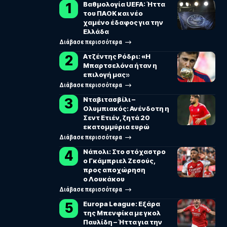
Βαθμολογία UEFA: Ήττα
του ΠΑΟΚ και νέο
χαμένο έδαφος για την
Ελλάδα
Διάβασε περισσότερα
Ατζέντης Ρόδρι: «Η
Μπαρτσελόνα ήταν η
επιλογή μας»
Διάβασε περισσότερα
Νταβιτασβίλι –
Ολυμπιακός: Ανένδοτη η
Σεντ Ετιέν, ζητά 20
εκατομμύρια ευρώ
Διάβασε περισσότερα
Νάπολι: Στο στόχαστρο
ο Γκάμπριελ Ζεσούς,
προς αποχώρηση
ο Λουκάκου
Διάβασε περισσότερα
Europa League: Εξάρα
της Μπενφίκα με γκολ
Παυλίδη – Ήττα για την