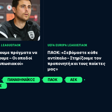
A LEAGUE
ΠΑΟΚ
UEFA EUROPA LEAGUE
ΠΑΟΚ
χουμε πράγματα να
ΠΑΟΚ: «Σεβόμαστε κάθε
υμε – Οι οπαδοί
αντίπαλο – Στηρίζουμε τον
τυπωσιακοί»
προπονητή και τους παίκτες
μας»
ΠΑΝΑΘΗΝΑΪΚΟΣ
ΠΑΟΚ
ΑΕΚ
E