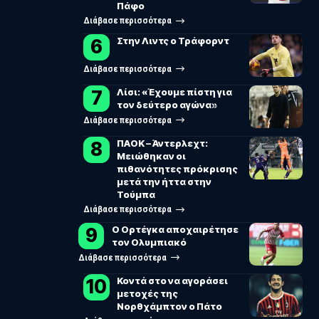
Πάφο
Διάβασε περισσότερα
Στην Λιντς ο Τράφορντ
Διάβασε περισσότερα
Λίσι: «Έχουμε πίστη για
τον δεύτερο αγώνα»
Διάβασε περισσότερα
ΠΑΟΚ – Άντερλεχτ:
Μειώθηκαν οι
πιθανότητες πρόκρισης
μετά την ήττα στην
Τούμπα
Διάβασε περισσότερα
Ο Ορτέγκα αποχαιρέτησε
τον Ολυμπιακό
Διάβασε περισσότερα
Κοντά στο να αγοράσει
μετοχές της
Νορθχάμπτον ο Πάτο