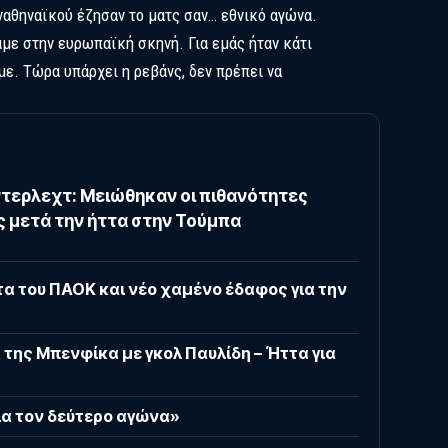
ναθηναϊκού έζησαν το ματς σαν… εθνικό αγώνα.
με στην ευρωπαϊκή σκηνή. Για εμάς ήταν κάτι
ε. Τώρα υπάρχει η ρεβάνς, δεν πρέπει να
τερλεχτ: Μειώθηκαν οι πιθανότητες
ς μετά την ήττα στην Τούμπα
α του ΠΑΟΚ και νέο χαμένο έδαφος για την
 της Μπενφίκα με γκολ Παυλίδη – Ήττα για
για τον δεύτερο αγώνα»