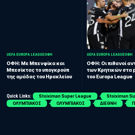
UEFA EUROPA LEAGUE
ΟΦΗ
UEFA EUROPA LEAGUE
ΟΦΗ
ΟΦΗ: Με Μπενφίκα και
ΟΦΗ: Οι πιθανοί αν
Μπεσίκτας το υπογκρούπ
των Κρητικών στα p
της ομάδας του Ηρακλείου
του Europa League
Quick Links:
Stoiximan Super League
Stoiximan S
ΟΛΥΜΠΙΑΚΟΣ
ΟΛΥΜΠΙΑΚΟΣ
ΔΙΕΘΝΗ
Π