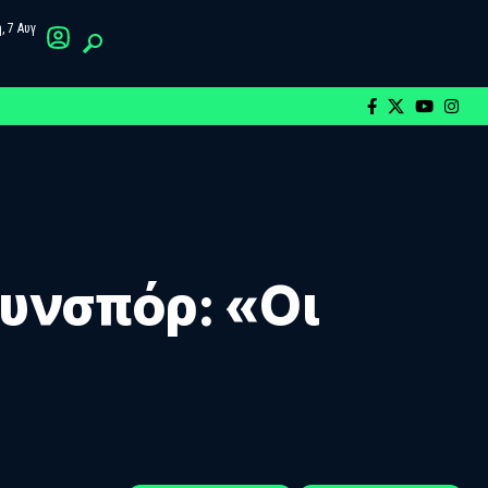
 7 Αυγ
υνσπόρ: «Οι