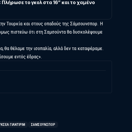
: Πλήρωσε το γκολ στα 16” και το χαμένο
την Τουρκία και στους οπαδούς της Σάμσουνσπορ. Η
 όμως πιστεύω ότι στη Σαμσούντα θα δυσκολέψουμε
α,·θα θέλαμε την ισοπαλία, αλλά δεν τα καταφέραμε.
ίσουμε εντός έδρας».
ΥΚΣΈΛ ΓΙΛΝΤΙΡΊΜ
ΣΑΜΣΟΥΝΣΠΌΡ