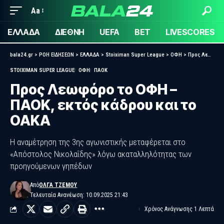
Aa
ΕΛΛΑΔΑ
ΔΙΕΘΝΗ
UEFA
BET
LIVESCORES
bala24.gr
>
ΡΟΗ ΕΙΔΗΣΕΩΝ
>
ΕΛΛΑΔΑ
>
Stoiximan Super League
>
ΟΦΗ
>
Προς Λεωφόρο το ΟΦΗ – ΠΑΟΚ, εκτός κάδρου και το ΟΑΚΑ
STOIXIMAN SUPER LEAGUE
ΟΦΗ
ΠΑΟΚ
Προς Λεωφόρο το ΟΦΗ –
ΠΑΟΚ, εκτός κάδρου και το
ΟΑΚΑ
Η αναμέτρηση της 3ης αγωνιστικής μεταφέρεται στο
«Απόστολος Νικολαΐδης» λόγω ακαταλληλότητας των
προηγούμενων γηπέδων
Από
ΌΛΓΑ ΤΖΈΜΟΥ
Τελευταία Ανανέωση: 10.09.2025 21:43
Χρόνος Ανάγνωσης 1 Λεπτά