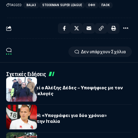
TAGGED:
BALA3
STOIXIMAN SUPER LEAGUE
ΟΦΗ
ΠΑΟΚ
Δεν υπάρχουν Σχόλια
Σχετικές Ειδήσεις
ΑΕΚ
ΑΕΚ: Αποχωρεί ο Αλέξης Δέδες – Υποψήφιος με τον
Τσίπρα στις εκλογές
ΟΦΗ
Ντίκμαν – ΟΦΗ: «Υπογράφει για δύο χρόνια»
αναφέρουν στην Ιταλία
ΜΕΤΑΔΟΣΕΙΣ TV