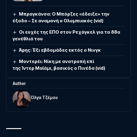
Μπραγκάνσα: Ο Μπόρζες «έδειξε» την
έξοδο – Σε αναμονή ο Ολυμπιακός (vid)
Οι ευχές της ΕΠΟ στον Ρεχάγκελ για τα 88α
γενέθλιά του
Άρης: Έξι εβδομάδες εκτός ο Νινγκ
Μοντερέι: Νίκη με ανατροπή επί
της Ίντερ Μαϊάμι, βασικός ο Πινέδα (vid)
Author
Όλγα Τζέμου