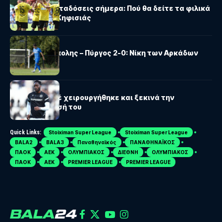
Αθλητικές μεταδόσεις σήμερα: Πού θα δείτε τα φιλικά
ΑΕΚ, Άρη και Κηφισιάς
ΑΣΤΕΡΑΣ AKTOR
Αστέρας Τρίπολης – Πύργος 2-0: Νίκη των Αρκάδων
στο φιλικό
ΠΑΟΚ
ΠΑΟΚ: Ο Μεϊτέ χειρουργήθηκε και ξεκινά την
αποκατάστασή του
Quick Links:
Stoiximan Super League
Stoiximan Super League
BALA2
BALA3
Παναθηναϊκός
ΠΑΝΑΘΗΝΑΪΚΟΣ
ΠΑΟΚ
ΑΕΚ
ΟΛΥΜΠΙΑΚΟΣ
ΔΙΕΘΝΗ
ΟΛΥΜΠΙΑΚΟΣ
ΠΑΟΚ
ΑΕΚ
PREMIER LEAGUE
PREMIER LEAGUE