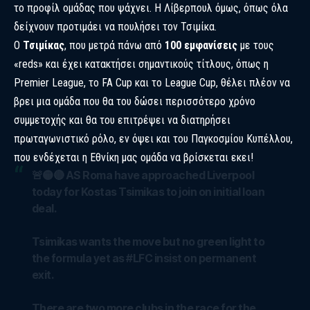
το προφίλ ομάδας που ψάχνει. Η Λίβερπουλ όμως, όπως όλα
δείχνουν προτιμάει να πουλήσει τον Τσιμίκα.
Ο
Τσιμίκας
, που μετρά πάνω από
100 εμφανίσεις
με τους
«reds» και έχει κατακτήσει σημαντικούς τίτλους, όπως η
Premier League, το FA Cup και το League Cup, θέλει πλέον να
βρει μια ομάδα που θα του δώσει περισσότερο χρόνο
συμμετοχής και θα του επιτρέψει να διατηρήσει
πρωταγωνιστικό ρόλο, εν όψει και του Παγκοσμίου Κυπέλλου,
που ενδέχεται η Εθνίκη μας ομάδα να βρίσκεται εκει!
🚨🟡🔴 AS Roma have approached Liverpool
today for Kostas Tsimikas to join on initial loan
deal.
Tsimikas wants the move but no green light to
the formula yet as
#LFC
insist on permanent
exit.
There are two more clubs in the race for the