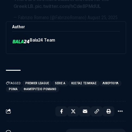
Greek LB.
pic.twitter.com/hCde8PMdUL
— Fabrizio Romano (@FabrizioRomano)
August 25, 2025
Author
Bala24 Team
TAGGED:
PREMIER LEAGUE
SERIE A
ΚΏΣΤΑΣ ΤΣΙΜΊΚΑΣ
ΛΊΒΕΡΠΟΥΛ
ΡΌΜΑ
ΦΑΜΠΡΊΤΣΙΟ ΡΟΜΆΝΟ