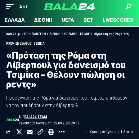
Aa
ΕΛΛΑΔΑ
ΔΙΕΘΝΗ
UEFA
BET
LIVESCORES
bala24.gr
>
ΡΟΗ ΕΙΔΗΣΕΩΝ
>
ΔΙΕΘΝΗ
>
PREMIER LEAGUE
>
«Πρόταση της Ρόμα στη Λίβερπουλ για δανεισμό του Τσιμίκα – Θέλουν πώληση οι ρεντς»
PREMIER LEAGUE
SERIE A
«Πρόταση της Ρόμα στη
Λίβερπουλ για δανεισμό του
Τσιμίκα – Θέλουν πώληση οι
ρεντς»
Προσέγγιση της Ρόμα για δανεισμό του Τσιμίκα, επιθυμούν
να τον πουλήσουν στην Λίβερπουλ
Από
BALA24 TEAM
Τελευταία Ανανέωση: 25.08.2025 20:57
Χρόνος Ανάγνωσης 1 Λεπτά