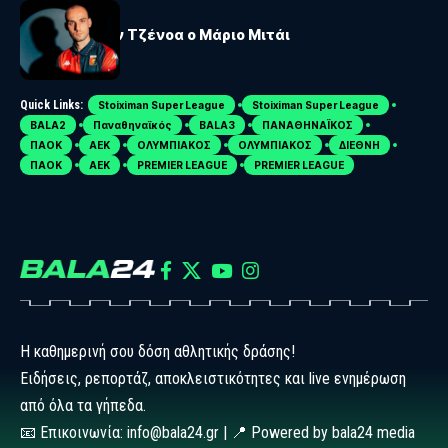
SERIE A
Επίσημο: Στην Τζένοα ο Μάριο Μιτάι
Quick Links:
Stoiximan Super League
Stoiximan Super League
BALA2
Παναθηναϊκός
BALA3
ΠΑΝΑΘΗΝΑΪΚΟΣ
ΠΑΟΚ
ΑΕΚ
ΟΛΥΜΠΙΑΚΟΣ
ΟΛΥΜΠΙΑΚΟΣ
ΔΙΕΘΝΗ
ΠΑΟΚ
ΑΕΚ
PREMIER LEAGUE
PREMIER LEAGUE
Η καθημερινή σου δόση αθλητικής δράσης!
Ειδήσεις, ρεπορτάζ, αποκλειστικότητες και live ενημέρωση
από όλα τα γήπεδα.
📧 Επικοινωνία: info@bala24.gr | 📍 Powered by bala24 media