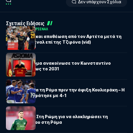
Δεν υπάρχουν Σχόλια
Σχετικές Ειδήσεις
PREMIER LEAGUE
ΆΡΣΕΝΑΛ
Τζόλης: Γκολ και αποθέωση από τον Αρτέτα μετά τη
νίκη της Άρσεναλ επί της Τζιρόνα (vid)
SERIE A
Επίσημο: Η Ρόμα ανακοίνωσε τον Κωνσταντίνο
Κουλιεράκη έως το 2031
ΔΙΕΘΝΗ
Βαριά ήττα για τη Ρόμα πριν την άφιξη Κουλιεράκη – Η
Κάρντιφ επικράτησε με 4-1
SERIE A
ΔΙΕΘΝΗ
Κουλιεράκης: Στη Ρώμη για να ολοκληρώσει τη
μεταγραφή του στη Ρόμα