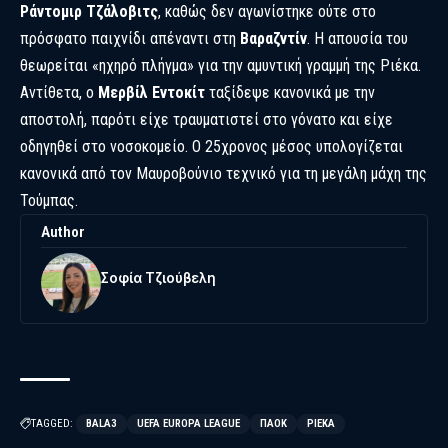
Ράντομιρ Τζάλοβιτς
, καθώς δεν αγωνίστηκε ούτε στο
πρόσφατο παιχνίδι απέναντι στη
Βαραζντίν
. Η απουσία του
θεωρείται «ηχηρό πλήγμα» για την αμυντική γραμμή της Ριέκα.
Αντίθετα, ο
Μερβίλ Εντοκίτ
ταξίδεψε κανονικά με την
αποστολή, παρότι είχε τραυματιστεί στο γόνατο και είχε
οδηγηθεί στο νοσοκομείο. Ο 25χρονος μέσος υπολογίζεται
κανονικά από τον Μαυροβούνιο τεχνικό για τη μεγάλη μάχη της
Τούμπας.
Author
Σοφία Τζιούβελη
TAGGED:
BALA3
UEFA EUROPA LEAGUE
ΠΑΟΚ
ΡΙΈΚΑ