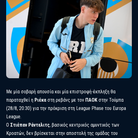
Με μία σοβαρή απουσία και μία επιστροφή-έκπληξη θα
παραταχθεί η
Ριέκα
στη ρεβάνς με τον
ΠΑΟΚ
στην Τούμπα
(28/8, 20:30) για την πρόκριση στη League Phase του Europa
League.
Ο
Στιέπαν Ράντελιτς
, βασικός κεντρικός αμυντικός των
Κροατών, δεν βρίσκεται στην αποστολή της ομάδας του