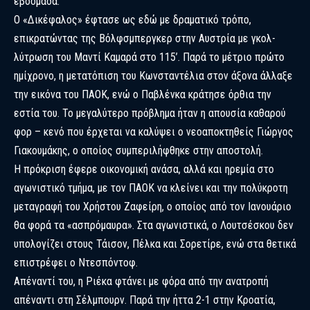
εβδομάδα.
Ο «Δικέφαλος» έφτασε ως εδώ με δραματικό τρόπο,
επικρατώντας της Βόλφσμπεργκερ στην Αυστρία με γκολ-
λύτρωση του Μαντί Καμαρά στο 115’. Παρά το μέτριο πρώτο
ημίχρονο, η μετατόπιση του Κωνσταντέλια στον άξονα άλλαξε
την εικόνα του ΠΑΟΚ, ενώ ο Παβλένκα κράτησε όρθια την
εστία του. Το μεγαλύτερο πρόβλημα ήταν η απουσία καθαρού
φορ – κενό που έρχεται να καλύψει ο νεοαποκτηθείς Γιώργος
Γιακουμάκης, ο οποίος συμπεριλήφθηκε στην αποστολή.
Η πρόκριση έφερε οικονομική ανάσα, αλλά και ηρεμία στο
αγωνιστικό τμήμα, με τον ΠΑΟΚ να κλείνει και την πολύκροτη
μεταγραφή του Χρήστου Ζαφείρη, ο οποίος από τον Ιανουάριο
θα φορά τα «ασπρόμαυρα». Στα αγωνιστικά, ο Λουτσέσκου δεν
υπολογίζει στους Τάισον, Πέλκα και Σορετίρε, ενώ στα θετικά
επιστρέφει ο Ντεσπόντοφ.
Απέναντί του, η Ριέκα φτάνει με φόρα από την ανατροπή
απέναντι στη Σέλμπουρν. Παρά την ήττα 2-1 στην Κροατία,