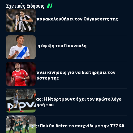
Σχετικές Ειδήσεις
ΠΑΝΑΘΗΝΑΪΚΟΣ
Κοτσόλης: Θα παρακολουθήσει τον Ούγκρεσιτς της
Παρτιζάν
ΠΑΟΚ
ΠΑΟΚ: Σήμερα η άφιξη του Γιαννούλη
ΔΙΕΘΝΗ
Η Μπενφίκα κάνει κινήσεις για να διατηρήσει τον
Παυλίδη στο ρόστερ της
ΠΑΟΚ
Κωνσταντέλιας: Η Ντόρτμουντ έχει τον πρώτο λόγο
για την απόκτησή του
ΠΑΝΑΘΗΝΑΪΚΟΣ
Παναθηναϊκός: Πού θα δείτε το παιχνίδι με την ΤΣΣΚΑ
1948