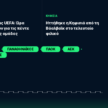
ΚΗΦΙΣΙΑ
ς UEFA: Ώρα
Ηττήθηκε η Κηφισιά από τη
ν για τις πέντε
Βάαλβαϊκ στο τελευταίο
ς ομάδες
φιλικό
ΠΑΝΑΘΗΝΑΪΚΟΣ
ΠΑΟΚ
ΑΕΚ
E