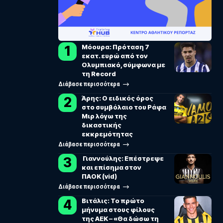
Μόουρα: Πρόταση 7
εκατ. ευρώ από τον
Ολυμπιακό, σύμφωνα με
τη Record
Διάβασε περισσότερα
Άρης: Ο ειδικός όρος
στο συμβόλαιο του Ράφα
Μιρ λόγω της
δικαστικής
εκκρεμότητας
Διάβασε περισσότερα
Γιαννούλης: Επέστρεψε
και επίσημα στον
ΠΑΟΚ (vid)
Διάβασε περισσότερα
Βιτάλις: Το πρώτο
μήνυμα στους φίλους
της ΑΕΚ – «Θα δώσω τη