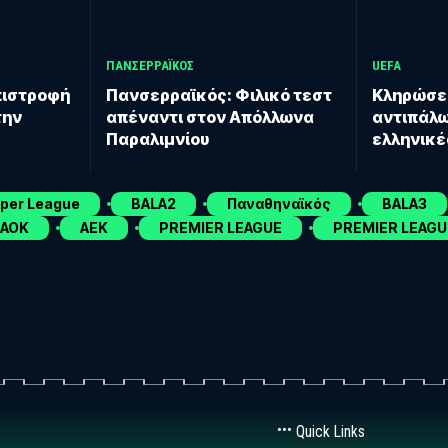
ΠΑΝΣΕΡΡΑΪΚΟΣ
UEFA
πιστροφή
Πανσερραϊκός: Φιλικό τεστ
Κληρώσει
την
απέναντι στον Απόλλωνα
αντιπάλω
Παραλιμνίου
ελληνικέ
uper League
BALA2
Παναθηναϊκός
BALA3
ΑΟΚ
ΑΕΚ
PREMIER LEAGUE
PREMIER LEAGU
Quick Links