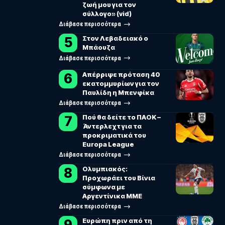
ζωή μου για τον
σύλλογο» (vid)
Διάβασε περισσότερα
Στον Λεβαδειακό ο
Μπάουζα
Διάβασε περισσότερα
Απέρριψε πρόταση 40
εκατομμυρίων για τον
Παυλίδη η Μπενφίκα
Διάβασε περισσότερα
Πού θα δείτε το ΠΑΟΚ –
Άντερλεχτ για τα
προκριματικά του
Europa League
Διάβασε περισσότερα
Ολυμπιακός:
Προχωράει του Βίνια
σύμφωνα με
Αργεντίνικα ΜΜΕ
Διάβασε περισσότερα
Ευρώπη πριν από τη