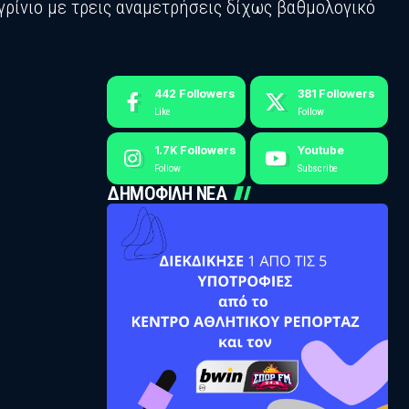
γρίνιο με τρεις αναμετρήσεις δίχως βαθμολογικό
442
Followers
381
Followers
Like
Follow
1.7K
Followers
Youtube
Follow
Subscribe
ΔΗΜΟΦΙΛΗ ΝΕΑ