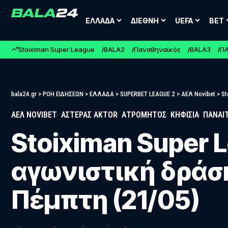
ΕΛΛΑΔΑ
ΔΙΕΘΝΗ
UEFA
BET
Stoiximan Super League
BALA2
Παναθηναϊκός
BALA3
Π
bala24.gr
>
ΡΟΗ ΕΙΔΗΣΕΩΝ
>
ΕΛΛΑΔΑ
>
SUPERBET LEAGUE 2
>
ΑΕΛ Novibet
>
St
ΑΕΛ NOVIBET
ΑΣΤΕΡΑΣ AKTOR
ΑΤΡΟΜΗΤΟΣ
ΚΗΦΙΣΙΑ
ΠΑΝΑΙ
Stoiximan Super 
αγωνιστική δράσ
Πέμπτη (21/05)