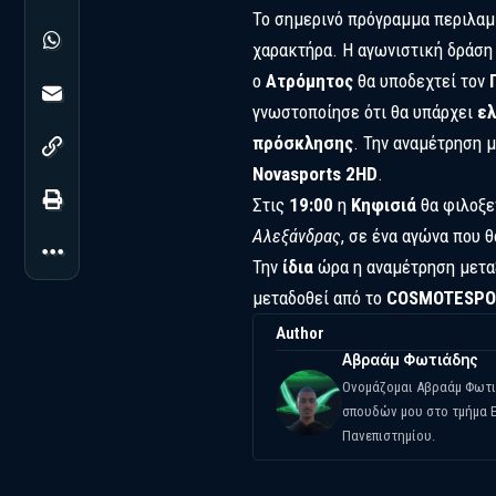
Το σημερινό πρόγραμμα περιλαμ
χαρακτήρα. Η αγωνιστική δράση
ο
Ατρόμητος
θα υποδεχτεί τον
γνωστοποίησε ότι θα υπάρχει
ελ
πρόσκλησης
. Την αναμέτρηση 
Novasports 2HD
.
Στις
19:00
η
Κηφισιά
θα φιλοξε
Αλεξάνδρας
, σε ένα αγώνα που 
Την
ίδια
ώρα η αναμέτρηση μετ
μεταδοθεί από το
COSMOTESPOR
Author
Αβραάμ Φωτιάδης
Ονομάζομαι Αβραάμ Φωτιά
σπουδών μου στο τμήμα Ε
Πανεπιστημίου.