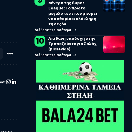
σέντρα της Super
League: Το πρώτο
μεγάλο τεστ που μπορεί
να καθορίσει ολόκληρη
τη σεζόν
Διάβασε περισσότερα
Απίθανη υποδοχή στην
Τραπεζούντα για Σαλάχ
(pics+vids)
Διάβασε περισσότερα
low: