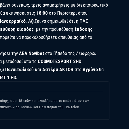
βάνει συνεπώς, τρεις αναμετρήσεις με διεκπαιρεωτικό
 θα εκκινήσει στις
18:00
στο Περιστέρι όπου
Πανσερραϊκό
. Αξίζει να σημειωθεί ότι η ΠΑΕ
εύθερη είσοδος
, με την προϋπόθεση
έκδοσης
μπορείτε να παρακολουθήσετε απευθείας από το
νήσει την
ΑΕΛ Novibet
στο Γήπεδο της
Λεωφόρου
θα μεταδοθεί από το
COSMOTESPORT 2HD
αξύ
Παναιτωλικ
ού και
Αστέρα AKTOR
στο
Αγρίνιο
θα
T 1 HD.
δης, είμαι 18 ετών και ολοκλήρωσα το πρώτο έτος των
πικοινωνίας, Μέσων και Πολιτισμού του Παντείου