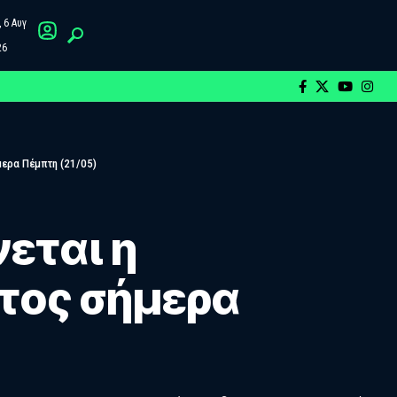
 6 Αυγ
26
μερα Πέμπτη (21/05)
εται η
τος σήμερα