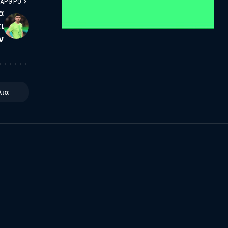
 ΆΡΘΡΟ
α
ι
ν
λια