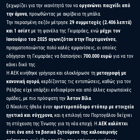
ξεχωρίζει για την ικανότητά του να
οργανώνει παιχνίδι από
την άμυνα
, προωθώντας με ακρίβεια τη μπάλα.
Την περασμένη σεζόν μέτρησε
29 συμμετοχές (2.406 λεπτά)
και 1 ασίστ
με τη φανέλα της Γκιμαράες, ενώ
μέχρι τον
Ιανουάριο του 2025 αγωνιζόταν στην Πορτιμονένσε
,
πραγματοποιώντας πολύ καλές εμφανίσεις, οι οποίες
οδήγησαν τη Γκιμαράες να δαπανήσει
700.000 ευρώ
για να τον
κάνει δικό της.
Η ΑΕΚ κινήθηκε γρήγορα και ολοκλήρωσε τη
μεταγραφή με
κανονική αγορά
, κερδίζοντας τις εντυπώσεις, καθώς για τον
Ρέλβας είχε υπάρξει ενδιαφέρον και από άλλες ευρωπαϊκές
ομάδες, με πιο πρόσφατη την
Άστον Βίλα
.
Ο Νίκολιτς ήθελε έναν
αριστεροπόδαρο στόπερ με στοιχεία
ηγετικά και σύγχρονα
, και η επιλογή του Πορτογάλου δείχνει
τη στόχευση της Ένωσης για τη νέα εποχή. Η
ΑΕΚ καλύπτει
έτσι ένα από τα βασικά ζητούμενα της καλοκαιρινής