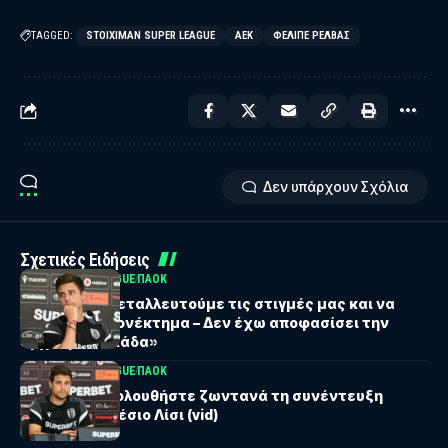
TAGGED:
STOIXIMAN SUPER LEAGUE
ΑΕΚ
ΦΕΛΊΠΕ ΡΈΛΒΑΣ
Δεν υπάρχουν Σχόλια
Σχετικές Ειδήσεις
UEFA EUROPA LEAGUE
ΠΑΟΚ
Λίσι: «Να εκμεταλλευτούμε τις στιγμές μας και να
πάρουμε πλεονέκτημα – Δεν έχω αποφασίσει την
αρχική ενδεκάδα»
UEFA EUROPA LEAGUE
ΠΑΟΚ
ΠΑΟΚ: Παρακολουθήστε ζωντανά τη συνέντευξη
Τύπου του Αλέσιο Λίσι (vid)