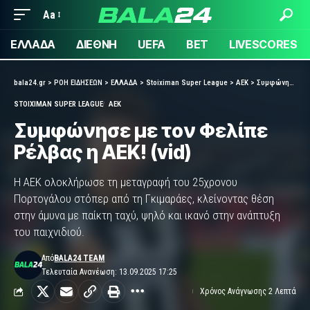
Aa
ΕΛΛΑΔΑ
ΔΙΕΘΝΗ
UEFA
BET
LIVESCORES
bala24.gr
>
ΡΟΗ ΕΙΔΗΣΕΩΝ
>
ΕΛΛΑΔΑ
>
Stoiximan Super League
>
ΑΕΚ
>
Συμφώνησε με τον Φελίπε Ρέλβας η ΑΕΚ! (vid)
STOIXIMAN SUPER LEAGUE
ΑΕΚ
Συμφώνησε με τον Φελίπε
Ρέλβας η ΑΕΚ! (vid)
Η ΑΕΚ ολοκλήρωσε τη μεταγραφή του 25χρονου
Πορτογάλου στόπερ από τη Γκιμαράες, κλείνοντας θέση
στην άμυνα με παίκτη ταχύ, ψηλό και ικανό στην ανάπτυξη
του παιχνιδιού.
Από
BALA24 TEAM
Τελευταία Ανανέωση: 13.09.2025 17:25
Χρόνος Ανάγνωσης 2 Λεπτά