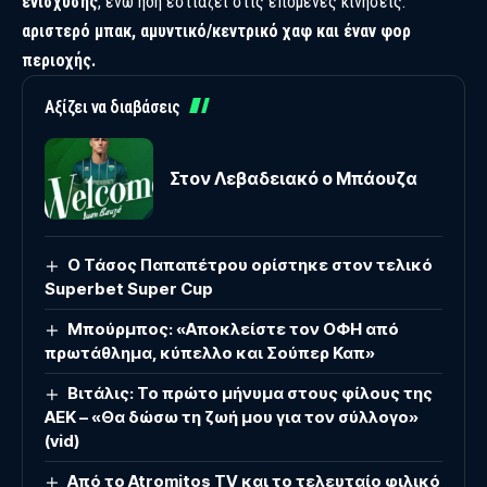
ενίσχυσης
, ενώ ήδη εστιάζει στις επόμενες κινήσεις:
αριστερό μπακ, αμυντικό/κεντρικό χαφ και έναν φορ
περιοχής.
Αξίζει να διαβάσεις
Στον Λεβαδειακό ο Μπάουζα
O Τάσος Παπαπέτρου ορίστηκε στον τελικό
Superbet Super Cup
Μπούρμπος: «Αποκλείστε τον ΟΦΗ από
πρωτάθλημα, κύπελλο και Σούπερ Καπ»
Βιτάλις: Το πρώτο μήνυμα στους φίλους της
ΑΕΚ – «Θα δώσω τη ζωή μου για τον σύλλογο»
(vid)
Από το Atromitos TV και το τελευταίο φιλικό