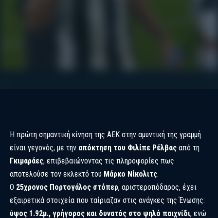
Η πρώτη σημαντική κίνηση της ΑΕΚ στην αμυντική της γραμμή
είναι γεγονός, με την
απόκτηση του Φιλίπε Ρέλβας
από τη
Γκιμαράες
, επιβεβαιώνοντας τις πληροφορίες πως
αποτελούσε τον εκλεκτό του
Μάρκο Νίκολιτς
.
Ο
25χρονος Πορτογάλος στόπερ
, αριστεροπόδαρος, έχει
εξαιρετικά στοιχεία που ταίριαζαν στις ανάγκες της Ένωσης:
ύψος 1.92μ., γρήγορος και δυνατός στο ψηλό παιχνίδι
, ενώ