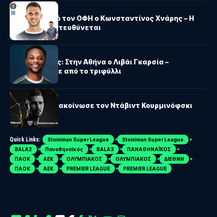
ΟΦΗ
ΠΑΝΑΧΑΪΚΉ
Παρελθόν από τον ΟΦΗ ο Κωνσταντίνος Χνάρης – Η
ομάδα που κατευθύνεται
ΠΑΝΑΘΗΝΑΪΚΟΣ
Παναθηναϊκός: Στην Αθήνα ο Λιβάι Γκαρσία –
Ανακοινώθηκε από το τριφύλλι
ΚΑΛΑΜΆΤΑ
Καλαμάτα: Ανακοίνωσε τον Ντάβιντ Κουρμινόφσκι
Quick Links:
Stoiximan Super League
Stoiximan Super League
BALA2
Παναθηναϊκός
BALA3
ΠΑΝΑΘΗΝΑΪΚΟΣ
ΠΑΟΚ
ΑΕΚ
ΟΛΥΜΠΙΑΚΟΣ
ΟΛΥΜΠΙΑΚΟΣ
ΔΙΕΘΝΗ
ΠΑΟΚ
ΑΕΚ
PREMIER LEAGUE
PREMIER LEAGUE