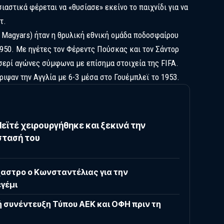
αστικά φέρεται να «θυσίασε» εκείνο το παιχνίδι για να
τ.
 Magyars) ήταν η θρυλική εθνική ομάδα ποδοσφαίρου
1950. Με ηγέτες τον Φέρεντς Πούσκας και τον Σάντορ
1 σερί αγώνες σύμφωνα με επίσημα στοιχεία της FIFA.
ριψαν την Αγγλία με 6-3 μέσα στο Γουέμπλεϊ το 1953.
εϊτέ χειρουργήθηκε και ξεκινά την
τασή του
αστρο ο Κωνσταντέλιας για την
γέμι
ή συνέντευξη Τύπου ΑΕΚ και ΟΦΗ πριν τη