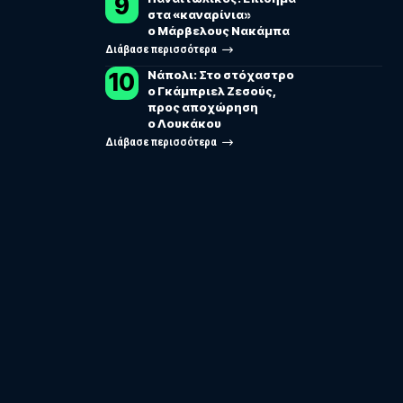
στα «καναρίνια»
ο Μάρβελους Νακάμπα
Διάβασε περισσότερα
Νάπολι: Στο στόχαστρο
ο Γκάμπριελ Ζεσούς,
προς αποχώρηση
ο Λουκάκου
Διάβασε περισσότερα