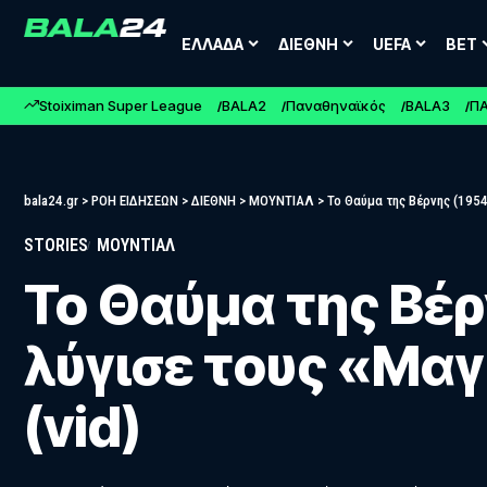
ΕΛΛΑΔΑ
ΔΙΕΘΝΗ
UEFA
BET
Stoiximan Super League
BALA2
Παναθηναϊκός
BALA3
Π
bala24.gr
>
ΡΟΗ ΕΙΔΗΣΕΩΝ
>
ΔΙΕΘΝΗ
>
ΜΟΥΝΤΙΑΛ
>
Το Θαύμα της Βέρνης (1954
STORIES
ΜΟΥΝΤΙΑΛ
Το Θαύμα της Βέρ
λύγισε τους «Μα
(vid)