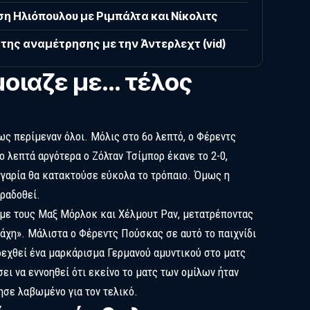
η Ηλιόπουλου με Ριμπάλτα και Νίκολιτς
ης αναμέτρησης με την Άντερλεχτ (vid)
μοιαζε με… τέλος
ς περίμεναν όλοι. Μόλις στο 6ο λεπτό, ο Φέρεντς
ο λεπτά αργότερα ο Ζόλταν Τσίμπορ έκανε το 2-0,
γγαρία θα κατακτούσε εύκολα το τρόπαιο. Όμως η
ραδοθεί.
με τους Μαξ Μόρλοκ και Χέλμουτ Ραν, μετατρέποντας
μάχη». Μάλιστα ο Φέρεντς Πούσκας σε αυτό το παιχνίδι
δεχθεί ένα μαρκάρισμα Γερμανού αμυντικού στο ματς
ει να εννοηθεί ότι εκείνο το ματς των ομίλων ήταν
ησε λαβωμένο για τον τελικό.