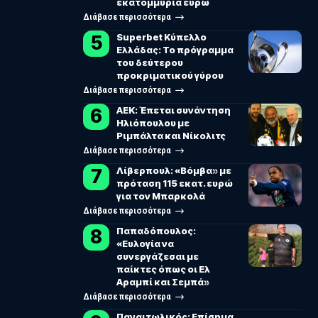
εκατομμύρια ευρώ
Διάβασε περισσότερα
Superbet Κύπελλο
Ελλάδας: Το πρόγραμμα
του δεύτερου
προκριματικού γύρου
Διάβασε περισσότερα
ΑΕΚ: Έπεται συνάντηση
Ηλιόπουλου με
Ριμπάλτα και Νίκολιτς
Διάβασε περισσότερα
Λίβερπουλ: «Βόμβα» με
πρόταση 115 εκατ. ευρώ
για τον Μπαρκολά
Διάβασε περισσότερα
Παπαδόπουλος:
«Ευλογία να
συνεργάζεσαι με
παίκτες όπως οι Ελ
Αραμπί και Σεμπά»
Διάβασε περισσότερα
Παναιτωλικός: Επίσημα