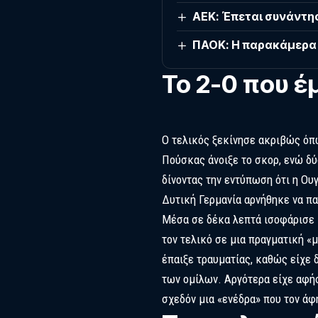
ΑΕΚ: Έπεται συνάντησ
ΠΑΟΚ: Η παρακάμερα τ
Το 2-0 που έ
Ο τελικός ξεκίνησε ακριβώς όπω
Πούσκας άνοιξε το σκορ, ενώ δύ
δίνοντας την εντύπωση ότι η Ου
Δυτική Γερμανία αρνήθηκε να πα
Μέσα σε δέκα λεπτά ισοφάρισε 
τον τελικό σε μια πραγματική «
έπαιξε τραυματίας, καθώς είχε 
των ομίλων. Αργότερα είχε αφήσ
σχεδόν μια «ενέδρα» που τον άφ