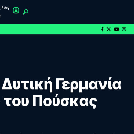
 8 Αυγ
6
 Δυτική Γερμανία
 του Πούσκας