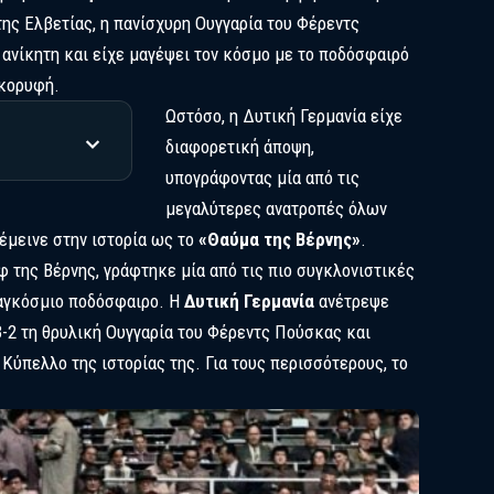
της Ελβετίας, η πανίσχυρη Ουγγαρία του Φέρεντς
ανίκητη και είχε μαγέψει τον κόσμο με το ποδόσφαιρό
 κορυφή.
Ωστόσο, η Δυτική Γερμανία είχε
διαφορετική άποψη,
υπογράφοντας μία από τις
μεγαλύτερες ανατροπές όλων
έμεινε στην ιστορία ως το
«Θαύμα της Βέρνης»
.
 της Βέρνης, γράφτηκε μία από τις πιο συγκλονιστικές
παγκόσμιο ποδόσφαιρο. Η
Δυτική Γερμανία
ανέτρεψε
3-2 τη θρυλική Ουγγαρία του Φέρεντς Πούσκας και
ύπελλο της ιστορίας της. Για τους περισσότερους, το