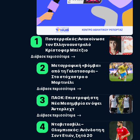
Πανσερραϊκός:Ανακοίνωσε
τον Ελληνοαυστραλό
Κρίστοφερ Μπίτζιο
Διάβασε περισσότερα
Μεταγραφική «βόμβα»
από τη Γαλατασαράι –
Στο στόχαστρο ο
Μαρτινέλι
Διάβασε περισσότερα
ΠΑΟΚ: Επιστροφή στη
Νέα Μεσημβρία εν όψει
Άντερλεχτ
Διάβασε περισσότερα
Νταβιτασβίλι –
Ολυμπιακός: Ανένδοτη η
Σεντ Ετιέν, ζητά 20