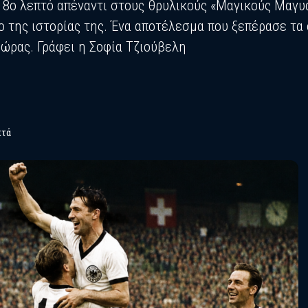
το 8ο λεπτό απέναντι στους θρυλικούς «Μαγικούς Μαγ
 της ιστορίας της. Ένα αποτέλεσμα που ξεπέρασε τα
ώρας. Γράφει η Σοφία Τζιούβελη
πτά