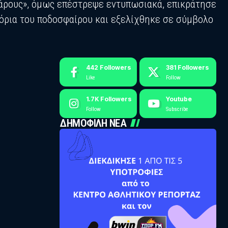
υάρους», όμως επέστρεψε εντυπωσιακά, επικράτησε
 όρια του ποδοσφαίρου και εξελίχθηκε σε σύμβολο
442
Followers
381
Followers
Like
Follow
1.7K
Followers
Youtube
Follow
Subscribe
ΔΗΜΟΦΙΛΗ ΝΕΑ