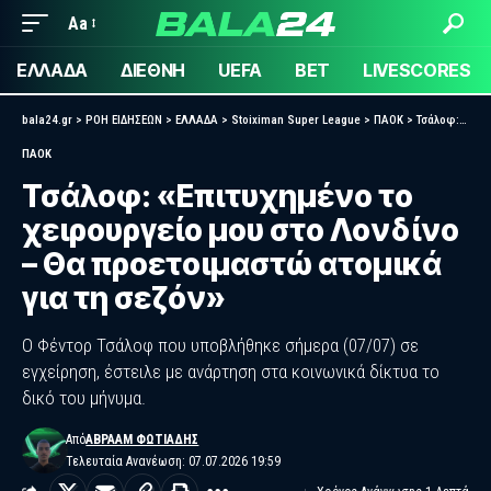
Aa
ΕΛΛΑΔΑ
ΔΙΕΘΝΗ
UEFA
BET
LIVESCORES
bala24.gr
>
ΡΟΗ ΕΙΔΗΣΕΩΝ
>
ΕΛΛΑΔΑ
>
Stoiximan Super League
>
ΠΑΟΚ
>
Τσάλοφ: «Επιτυχημένο το χειρουργείο μου στο Λονδίνο – Θα προετοιμαστώ ατομικά για τη σεζόν»
ΠΑΟΚ
Τσάλοφ: «Επιτυχημένο το
χειρουργείο μου στο Λονδίνο
– Θα προετοιμαστώ ατομικά
για τη σεζόν»
Ο Φέντορ Τσάλοφ που υποβλήθηκε σήμερα (07/07) σε
εγχείρηση, έστειλε με ανάρτηση στα κοινωνικά δίκτυα το
δικό του μήνυμα.
Από
ΑΒΡΑΆΜ ΦΩΤΙΆΔΗΣ
Τελευταία Ανανέωση: 07.07.2026 19:59