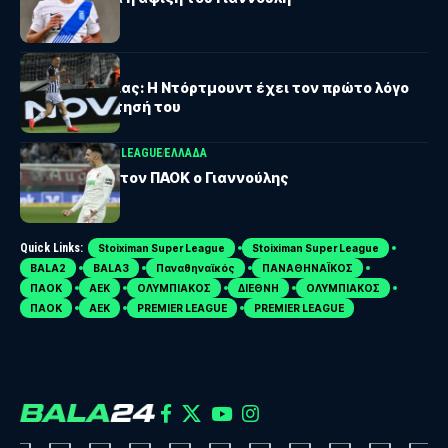
ΠΑΟΚ
Κωνσταντέλιας: Η Ντόρτμουντ έχει τον πρώτο λόγο
για την απόκτησή του
STOIXIMAN SUPER LEAGUE
ΕΛΛΑΔΑ
Επιστρέφει στον ΠΑΟΚ ο Γιαννούλης
Quick Links:
Stoiximan Super League
Stoiximan Super League
BALA2
BALA3
Παναθηναϊκός
ΠΑΝΑΘΗΝΑΪΚΟΣ
ΠΑΟΚ
ΑΕΚ
ΟΛΥΜΠΙΑΚΟΣ
ΔΙΕΘΝΗ
ΟΛΥΜΠΙΑΚΟΣ
ΠΑΟΚ
ΑΕΚ
PREMIER LEAGUE
PREMIER LEAGUE