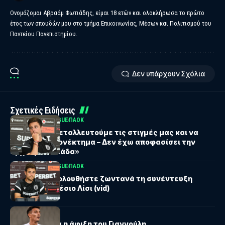
Ονομάζομαι Αβραάμ Φωτιάδης, είμαι 18 ετών και ολοκλήρωσα το πρώτο
έτος των σπουδών μου στο τμήμα Επικοινωνίας, Μέσων και Πολιτισμού του
Παντείου Πανεπιστημίου.
Δεν υπάρχουν Σχόλια
Σχετικές Ειδήσεις
UEFA EUROPA LEAGUE
ΠΑΟΚ
Λίσι: «Να εκμεταλλευτούμε τις στιγμές μας και να
πάρουμε πλεονέκτημα – Δεν έχω αποφασίσει την
αρχική ενδεκάδα»
UEFA EUROPA LEAGUE
ΠΑΟΚ
ΠΑΟΚ: Παρακολουθήστε ζωντανά τη συνέντευξη
Τύπου του Αλέσιο Λίσι (vid)
ΠΑΟΚ
ΠΑΟΚ: Σήμερα η άφιξη του Γιαννούλη