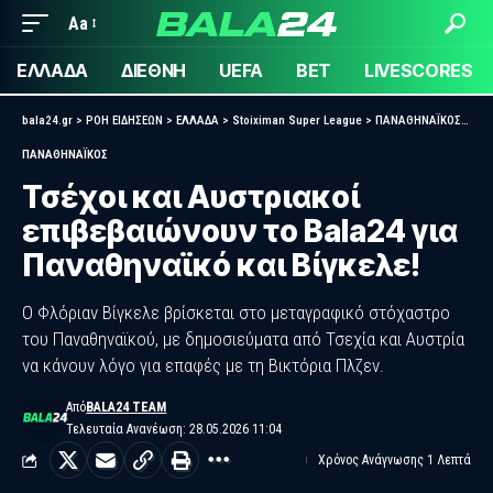
Aa
ΕΛΛΑΔΑ
ΔΙΕΘΝΗ
UEFA
BET
LIVESCORES
bala24.gr
>
ΡΟΗ ΕΙΔΗΣΕΩΝ
>
ΕΛΛΑΔΑ
>
Stoiximan Super League
>
ΠΑΝΑΘΗΝΑΪΚΟΣ
>
Τσέ
ΠΑΝΑΘΗΝΑΪΚΟΣ
Τσέχοι και Αυστριακοί
επιβεβαιώνουν το Bala24 για
Παναθηναϊκό και Βίγκελε!
Ο Φλόριαν Βίγκελε βρίσκεται στο μεταγραφικό στόχαστρο
του Παναθηναϊκού, με δημοσιεύματα από Τσεχία και Αυστρία
να κάνουν λόγο για επαφές με τη Βικτόρια Πλζεν.
Από
BALA24 TEAM
Τελευταία Ανανέωση: 28.05.2026 11:04
Χρόνος Ανάγνωσης 1 Λεπτά