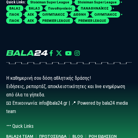
Quick Links:
Stoiximan Super League
Stoiximan Super League
BALA2
BALA3
Παναθηναϊκός
ΠΑΝΑΘΗΝΑΪΚΟΣ
ΠΑΟΚ
ΑΕΚ
ΟΛΥΜΠΙΑΚΟΣ
ΔΙΕΘΝΗ
ΟΛΥΜΠΙΑΚΟΣ
ΠΑΟΚ
ΑΕΚ
PREMIER LEAGUE
PREMIER LEAGUE
Η καθημερινή σου δόση αθλητικής δράσης!
Ειδήσεις, ρεπορτάζ, αποκλειστικότητες και live ενημέρωση
από όλα τα γήπεδα.
📧 Επικοινωνία: info@bala24.gr | 📍 Powered by bala24 media
team
Quick Links
BALA24 TEAM
ΠΡΩΤΟΣΕΛΙΔΑ
BLOG
ΡΟΗ ΕΙΔΗΣΕΩΝ