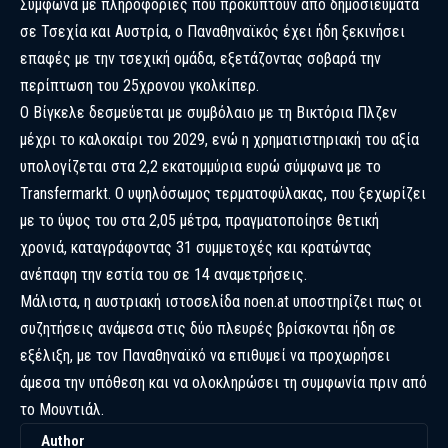
Σύμφωνα με πληροφορίες που προκύπτουν από δημοσιεύματα
σε Τσεχία και Αυστρία, ο Παναθηναϊκός έχει ήδη ξεκινήσει
επαφές με την τσεχική ομάδα, εξετάζοντας σοβαρά την
περίπτωση του 25χρονου γκολκίπερ.
Ο Βίγκελε δεσμεύεται με συμβόλαιο με τη Βικτόρια Πλζεν
μέχρι το καλοκαίρι του 2029, ενώ η χρηματιστηριακή του αξία
υπολογίζεται στα 2,2 εκατομμύρια ευρώ σύμφωνα με το
Transfermarkt. Ο υψηλόσωμος τερματοφύλακας, που ξεχωρίζει
με το ύψος του στα 2,05 μέτρα, πραγματοποίησε θετική
χρονιά, καταγράφοντας 31 συμμετοχές και κρατώντας
ανέπαφη την εστία του σε 14 αναμετρήσεις.
Μάλιστα, η αυστριακή ιστοσελίδα noen.at υποστηρίζει πως οι
συζητήσεις ανάμεσα στις δύο πλευρές βρίσκονται ήδη σε
εξέλιξη, με τον Παναθηναϊκό να επιθυμεί να προχωρήσει
άμεσα την υπόθεση και να ολοκληρώσει τη συμφωνία πριν από
το Μουντιάλ.
Author