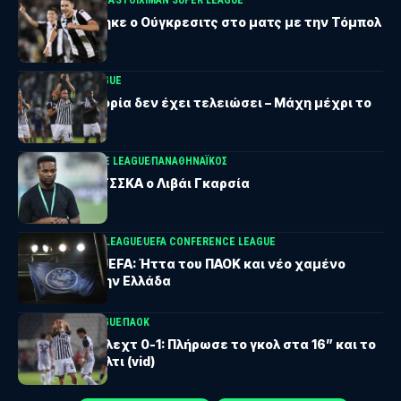
Δεν αγωνίστηκε ο Ούγκρεσιτς στο ματς με την Τόμπολ
UEFA EUROPA LEAGUE
ΠΑΟΚ: «Η ιστορία δεν έχει τελειώσει – Μάχη μέχρι το
τέλος» (vid)
UEFA CONFERENCE LEAGUE
ΠΑΝΑΘΗΝΑΪΚΟΣ
Έτοιμος για ΤΣΣΚΑ ο Λιβάι Γκαρσία
UEFA CHAMPIONS LEAGUE
UEFA CONFERENCE LEAGUE
Βαθμολογία UEFA: Ήττα του ΠΑΟΚ και νέο χαμένο
έδαφος για την Ελλάδα
UEFA EUROPA LEAGUE
ΠΑΟΚ
ΠΑΟΚ – Άντερλεχτ 0-1: Πλήρωσε το γκολ στα 16” και το
χαμένο πέναλτι (vid)