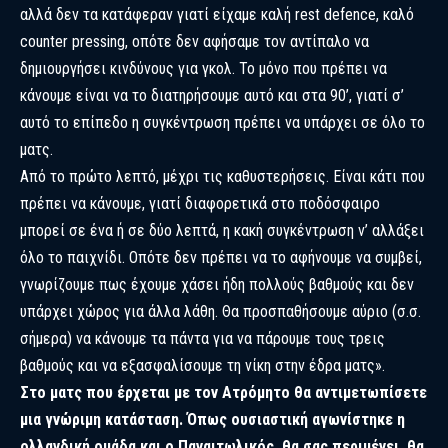
αλλά δεν τα κατάφεραν γιατί είχαμε καλή rest defence, καλό
counter pressing, οπότε δεν αφήσαμε τον αντίπαλο να
δημιουργήσει κινδύνους για γκολ. Το μόνο που πρέπει να
κάνουμε είναι να το διατηρήσουμε αυτό και στα 90’, γιατί σ’
αυτό το επίπεδο η συγκέντρωση πρέπει να υπάρχει σε όλο το
ματς.
Από το πρώτο λεπτό, μέχρι τις καθυστερήσεις. Είναι κάτι που
πρέπει να κάνουμε, γιατί διαφορετικά στο ποδόσφαιρο
μπορεί σε ένα ή σε δύο λεπτά, η κακή συγκέντρωση ν’ αλλάξει
όλο το παιχνίδι. Οπότε δεν πρέπει να το αφήνουμε να συμβεί,
γνωρίζουμε πως έχουμε χάσει ήδη πολλούς βαθμούς και δεν
υπάρχει χώρος για άλλα λάθη. Θα προσπαθήσουμε αύριο (σ.σ.
σήμερα) να κάνουμε τα πάντα για να πάρουμε τους τρεις
βαθμούς και να εξασφαλίσουμε τη νίκη στην έδρα ματς».
Στο ματς που έρχεται με τον Ατρόμητο θα αντιμετωπίσετε
μια γνώριμη κατάσταση. Όπως ουσιαστική αγωνίστηκε η
ολλανδική ομάδα και ο Παναιτωλικός, θα σας περιμένει, θα