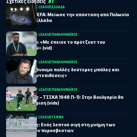
Σχετικές Ειδήσεις
UEFA CONFERENCE LEAGUE
ΕΛΛΑΔΑ
Βαθμολογία UEFA: Μείωσε την απόσταση από Πολωνία
και Τσεχία η Ελλάδα
UEFA CONFERENCE LEAGUE
ΠΑΝΑΘΗΝΑΪΚΟΣ
Λιβάι Γκαρσία: «Με έπεισε το πρότζεκτ του
Παναθηναϊκού» (vid)
UEFA CONFERENCE LEAGUE
ΠΑΝΑΘΗΝΑΪΚΟΣ
Νίστρουπ: «Χάνουμε πολλές δεύτερες μπάλες και
δεχόμαστε αντεπιθέσεις»
UEFA CONFERENCE LEAGUE
ΠΑΝΑΘΗΝΑΪΚΟΣ
Παναθηναϊκός – ΤΣΣΚΑ 1948 (1-1): Στην Βουλγαρία θα
κριθεί η πρόκριση (vids)
UEFA CONFERENCE LEAGUE
ΓΕΝΙΚΆ
Παναθηναϊκός: Ενός λεπτού σιγή στη μνήμη των
αδικοχαμένων πυροσβεστών