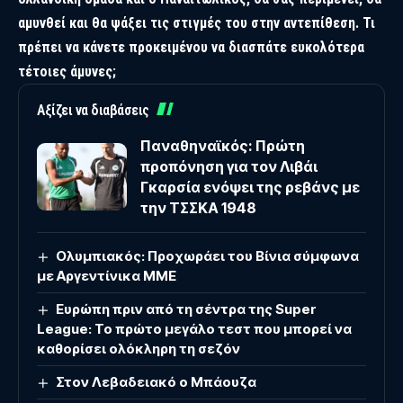
αμυνθεί και θα ψάξει τις στιγμές του στην αντεπίθεση. Τι
πρέπει να κάνετε προκειμένου να διασπάτε ευκολότερα
τέτοιες άμυνες;
Αξίζει να διαβάσεις
Παναθηναϊκός: Πρώτη
προπόνηση για τον Λιβάι
Γκαρσία ενόψει της ρεβάνς με
την ΤΣΣΚΑ 1948
Ολυμπιακός: Προχωράει του Βίνια σύμφωνα
με Αργεντίνικα ΜΜΕ
Ευρώπη πριν από τη σέντρα της Super
League: Το πρώτο μεγάλο τεστ που μπορεί να
καθορίσει ολόκληρη τη σεζόν
Στον Λεβαδειακό ο Μπάουζα