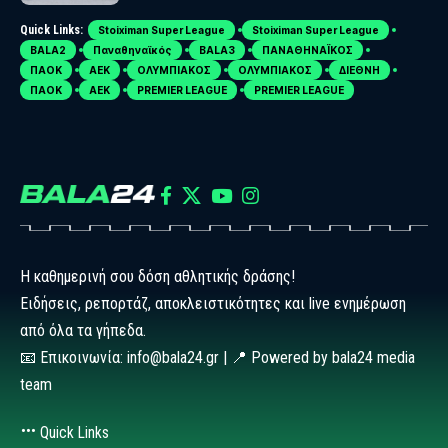
Quick Links:
Stoiximan Super League
Stoiximan Super League
BALA2
Παναθηναϊκός
BALA3
ΠΑΝΑΘΗΝΑΪΚΟΣ
ΠΑΟΚ
ΑΕΚ
ΟΛΥΜΠΙΑΚΟΣ
ΟΛΥΜΠΙΑΚΟΣ
ΔΙΕΘΝΗ
ΠΑΟΚ
ΑΕΚ
PREMIER LEAGUE
PREMIER LEAGUE
Η καθημερινή σου δόση αθλητικής δράσης!
Ειδήσεις, ρεπορτάζ, αποκλειστικότητες και live ενημέρωση
από όλα τα γήπεδα.
📧 Επικοινωνία: info@bala24.gr | 📍 Powered by bala24 media
team
Quick Links