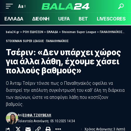
Aa
ΕΛΛΑΔΑ
ΔΙΕΘΝΗ
UEFA
BET
LIVESCORES
bala24.gr
>
ΡΟΗ ΕΙΔΗΣΕΩΝ
>
ΕΛΛΑΔΑ
>
Stoiximan Super League
>
ΠΑΝΑΘΗΝΑΪΚΟΣ
>
Τσέ
STOIXIMAN SUPER LEAGUE
ΠΑΝΑΘΗΝΑΪΚΟΣ
Τσέριν: «Δεν υπάρχει χώρος
για άλλα λάθη, έχουμε χάσει
πολλούς βαθμούς»
Ο Άνταμ Τσέριν τόνισε πως ο Παναθηναϊκός οφείλει να
διατηρεί την απόλυτη συγκέντρωσή του καθ’ όλη τη διάρκεια
των αγώνων, ώστε να αποφύγει λάθη που κοστίζουν
βαθμούς.
Από
ΣΟΦΊΑ ΤΖΙΟΎΒΕΛΗ
Τελευταία Ανανέωση: 05.10.2025 14:34
Χρόνος Ανάγνωσης 3 Λεπτά