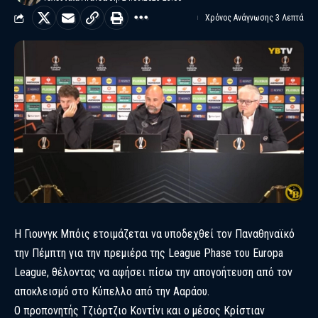
Χρόνος Ανάγνωσης 3 Λεπτά
Η Γιουνγκ Μπόις ετοιμάζεται να υποδεχθεί τον Παναθηναϊκό
την Πέμπτη για την πρεμιέρα της League Phase του
Europa
League
, θέλοντας να αφήσει πίσω την απογοήτευση από τον
αποκλεισμό στο Κύπελλο από την Ααράου.
Ο προπονητής Τζιόρτζιο Κοντίνι και ο μέσος Κρίστιαν