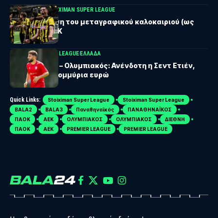
BALA24 ΘΕΜΑ
STOIXIMAN SUPER LEAGUE
Μια αποτίμηση του μεταγραφικού καλοκαιριού (ως
τώρα) της ΑΕΚ
STOIXIMAN SUPER LEAGUE
ΕΛΛΑΔΑ
Νταβιτασβίλι – Ολυμπιακός: Ανένδοτη η Σεντ Ετιέν,
ζητά 20 εκατομμύρια ευρώ
Quick Links:
Stoiximan Super League
Stoiximan Super League
BALA2
BALA3
Παναθηναϊκός
ΠΑΝΑΘΗΝΑΪΚΟΣ
ΠΑΟΚ
ΑΕΚ
ΟΛΥΜΠΙΑΚΟΣ
ΟΛΥΜΠΙΑΚΟΣ
ΔΙΕΘΝΗ
ΠΑΟΚ
ΑΕΚ
PREMIER LEAGUE
PREMIER LEAGUE