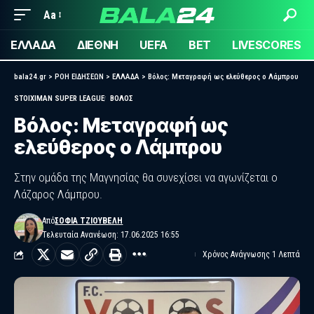
Aa
ΕΛΛΑΔΑ
ΔΙΕΘΝΗ
UEFA
BET
LIVESCORES
bala24.gr
>
ΡΟΗ ΕΙΔΗΣΕΩΝ
>
ΕΛΛΑΔΑ
>
Βόλος: Μεταγραφή ως ελεύθερος ο Λάμπρου
STOIXIMAN SUPER LEAGUE
ΒΟΛΟΣ
Βόλος: Μεταγραφή ως
ελεύθερος ο Λάμπρου
Στην ομάδα της Μαγνησίας θα συνεχίσει να αγωνίζεται ο
Λάζαρος Λάμπρου.
Από
ΣΟΦΊΑ ΤΖΙΟΎΒΕΛΗ
Τελευταία Ανανέωση: 17.06.2025 16:55
Χρόνος Ανάγνωσης 1 Λεπτά