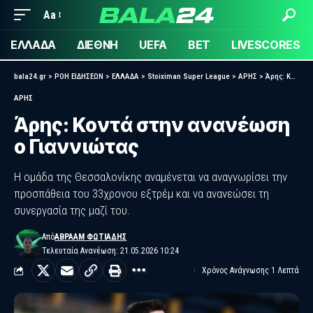
Aa
ΕΛΛΑΔΑ
ΔΙΕΘΝΗ
UEFA
BET
LIVESCORES
bala24.gr
>
ΡΟΗ ΕΙΔΗΣΕΩΝ
>
ΕΛΛΑΔΑ
>
Stoiximan Super League
>
ΑΡΗΣ
>
Άρης: Κοντά στην ανανέωση ο Γιαννιώτας
ΑΡΗΣ
Άρης: Κοντά στην ανανέωση
ο Γιαννιώτας
Η ομάδα της Θεσσαλονίκης αναμένεται να αναγνωρίσει την
προσπάθεια του 33χρονου εξτρέμ και να ανανεώσει τη
συνεργασία της μαζί του.
Από
ΑΒΡΑΆΜ ΦΩΤΙΆΔΗΣ
Τελευταία Ανανέωση: 21.05.2026 10:24
Χρόνος Ανάγνωσης 1 Λεπτά