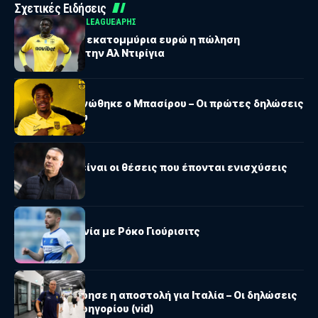
Σχετικές Ειδήσεις
STOIXIMAN SUPER LEAGUE
ΑΡΗΣ
Άρης: Στα 4,6 εκατομμύρια ευρώ η πώληση
του Ντιαντί στην Αλ Ντιρίγια
ΑΡΗΣ
Άρης: Ανακοινώθηκε ο Μπασίρου – Οι πρώτες δηλώσεις
του 26χρονου
ΑΡΗΣ
Άρης: Αυτές είναι οι θέσεις που έπονται ενισχύσεις
ΑΡΗΣ
Άρης: Συμφωνία με Ρόκο Γιούρισιτς
ΑΡΗΣ
Άρης: Αναχώρησε η αποστολή για Ιταλία – Οι δηλώσεις
του Μιχάλη Γρηγορίου (vid)