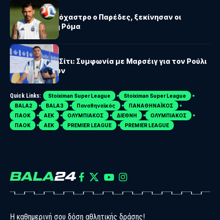
SERIE A
Μίλαν: Στο στόχαστρο ο Παρέδες, ξεκίνησαν οι
επαφές με τη Ρόμα
ΜΆΝΤΣΕΣΤΕΡ ΣΊΤΙ
Μάντσεστερ Σίτι: Συμφωνία με Μαρσέιγ για τον Ρούλι
προ των πυλών
Quick Links:
Stoiximan Super League
Stoiximan Super League
BALA2
BALA3
Παναθηναϊκός
ΠΑΝΑΘΗΝΑΪΚΟΣ
ΠΑΟΚ
ΑΕΚ
ΟΛΥΜΠΙΑΚΟΣ
ΔΙΕΘΝΗ
ΟΛΥΜΠΙΑΚΟΣ
ΠΑΟΚ
ΑΕΚ
PREMIER LEAGUE
PREMIER LEAGUE
Η καθημερινή σου δόση αθλητικής δράσης!