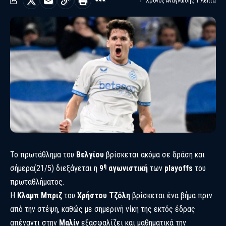
Χρόνος Ανάγνωσης 1 Λεπτά
Το πρωτάθλημα του
Βελγίου
βρίσκεται ακόμα σε δράση και
η
σήμερα(21/5) διεξάγεται η
9
αγωνιστική
των
playoffs
του
πρωταθλήματος.
Η
Κλαμπ Μπριζ
του
Χρήστου Τζόλη
βρίσκεται ένα βήμα πριν
από την στέψη, καθώς με σημερινή νίκη της εκτός έδρας
απέναντι στην
Μαλίν
εξασφαλίζει και μαθηματικά την