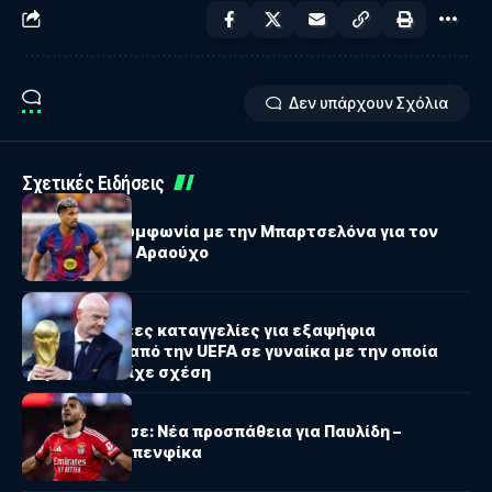
Δεν υπάρχουν Σχόλια
Σχετικές Ειδήσεις
PREMIER LEAGUE
Λίβερπουλ: Συμφωνία με την Μπαρτσελόνα για τον
δανεισμό του Αραούχο
ΔΙΕΘΝΗ
Ινφαντίνο: Νέες καταγγελίες για εξαψήφια
αποζημίωση από την UEFA σε γυναίκα με την οποία
φέρεται να είχε σχέση
SÜPER LIG
Φενέρμπαχτσε: Νέα προσπάθεια για Παυλίδη –
Ανένδοτη η Μπενφίκα