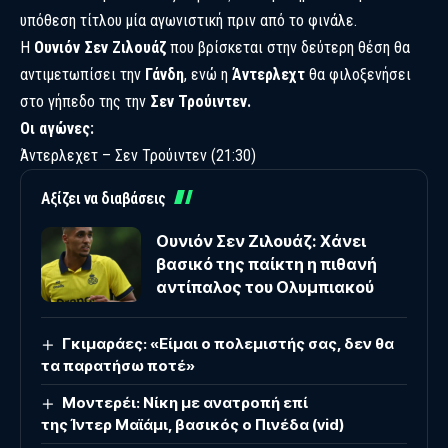
υπόθεση τίτλου μία αγωνιστική πριν από το φινάλε.
Η
Ουνιόν Σεν Ζιλουάζ
που βρίσκεται στην δεύτερη θέση θα
αντιμετωπίσει την
Γάνδη
, ενώ η
Άντερλεχτ
θα φιλοξενήσει
στο γήπεδο της την
Σεν Τρούιντεν.
Οι αγώνες:
Άντερλεχετ – Σεν Τρούιντεν (21:30)
Αξίζει να διαβάσεις
Ουνιόν Σεν Ζιλουάζ: Χάνει
βασικό της παίκτη η πιθανή
αντίπαλος του Ολυμπιακού
Γκιμαράες: «Είμαι ο πολεμιστής σας, δεν θα
τα παρατήσω ποτέ»
Μοντερέι: Νίκη με ανατροπή επί
της Ίντερ Μαϊάμι, βασικός ο Πινέδα (vid)