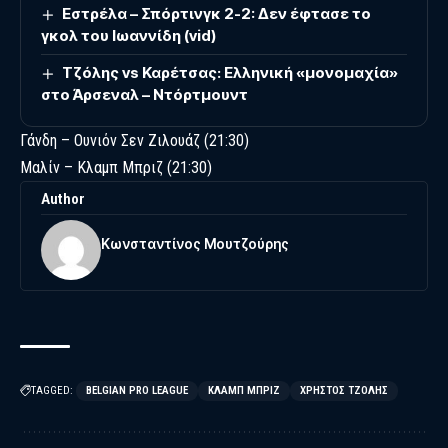
Εστρέλα – Σπόρτινγκ 2-2: Δεν έφτασε το
γκολ του Ιωαννίδη (vid)
Τζόλης vs Καρέτσας: Ελληνική «μονομαχία»
στο Άρσεναλ – Ντόρτμουντ
Γάνδη – Ουνιόν Σεν Ζιλουάζ (21:30)
Μαλίν – Κλαμπ Μπριζ (21:30)
Author
Κωνσταντίνος Μουτζούρης
TAGGED:
BELGIAN PRO LEAGUE
ΚΛΑΜΠ ΜΠΡΙΖ
ΧΡΉΣΤΟΣ ΤΖΌΛΗΣ