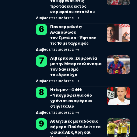
το «φρένο» στις
προτάσεις εκτός
κορυφαίου επιπέδου
Διάβασε περισσότερα
Πανσερραϊκός:
Ανακοίνωσε
τον Σμπώκο – Έφτασε
τις 16 μεταγραφές
Διάβασε περισσότερα
Λίβερπουλ: Συμφωνία
με την Μπαρτσελόνα για
τον δανεισμό
του Αραούχο
Διάβασε περισσότερα
Ντίκμαν – ΟΦΗ:
«Υπογράφει για δύο
χρόνια» αναφέρουν
στην Ιταλία
Διάβασε περισσότερα
Αθλητικές μεταδόσεις
σήμερα: Πού θα δείτε τα
φιλικά ΑΕΚ, Άρη και