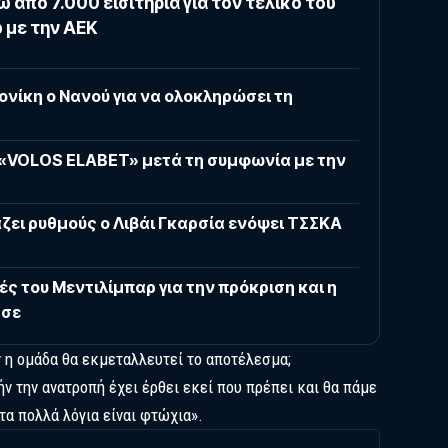
 από 7.000 εισιτήρια για τον τελικό του
 με την ΑΕΚ
νίκη ο Νανού για να ολοκληρώσει τη
 «VOLOS ELABET» μετά τη συμφωνία με την
ει ρυθμούς ο Λιβάι Γκαρσία ενόψει ΤΣΣΚΑ
ές του Μεντιλίμπαρ για την πρόκριση και η
Έσε
 η ομάδα θα εκμεταλλευτεί το αποτέλεσμα;
ήν την ανατροπή έχει έρθει εκεί που πρέπει και θα πάμε
τα πολλά λόγια είναι φτώχια».