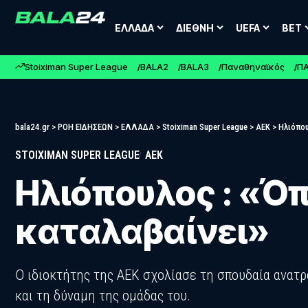
ΕΛΛΑΔΑ
ΔΙΕΘΝΗ
UEFA
BET
Stoiximan Super League
BALA2
BALA3
Παναθηναϊκός
Π
bala24.gr
>
ΡΟΗ ΕΙΔΗΣΕΩΝ
>
ΕΛΛΑΔΑ
>
Stoiximan Super League
>
ΑΕΚ
>
Ηλιόπου
STOIXIMAN SUPER LEAGUE
ΑΕΚ
Ηλιόπουλος : «Όπ
καταλαβαίνει»
Ο ιδιοκτήτης της ΑΕΚ σχολίασε τη σπουδαία ανατρο
και τη δύναμη της ομάδας του.