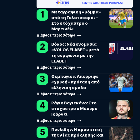
Μεταγραφική «βόμβα»
από τη Γαλατασαράι –
Στο στόχαστρο ο
Μαρτινέλι
Διάβασε περισσότερα
Βόλος: Νέα ονομασία
«VOLOS ELABET» μετά
τη συμφωνία με την
ELABET
Διάβασε περισσότερα
Θεμπάγιος: Απέρριψε
«χρυσή» πρόταση από
ελληνική ομάδα
Διάβασε περισσότερα
Ράγιο Βαγιεκάνο: Στο
στόχαστρο ο Μάουρο
Ικάρντι
Διάβασε περισσότερα
Παυλίδης: Η προοπτική
της νέας πρόκλησης και