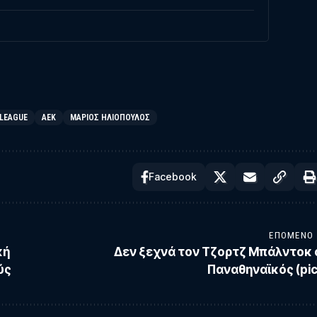
 LEAGUE
ΑΕΚ
ΜΆΡΙΟΣ ΗΛΙΌΠΟΥΛΟΣ
Facebook
ΕΠΌΜΕΝΟ
κή
Δεν ξεχνά τον Τζορτζ Μπάλντοκ 
ύς
Παναθηναϊκός (pic