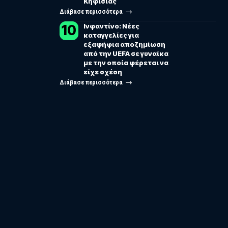
Κηφισιάς
Διάβασε περισσότερα
Ινφαντίνο: Νέες
καταγγελίες για
εξαψήφια αποζημίωση
από την UEFA σε γυναίκα
με την οποία φέρεται να
είχε σχέση
Διάβασε περισσότερα