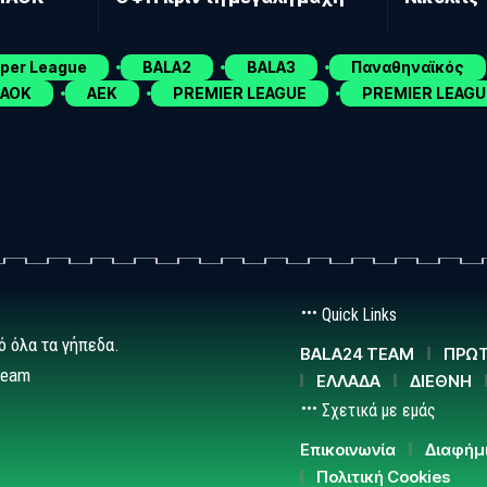
uper League
BALA2
BALA3
Παναθηναϊκός
ΑΟΚ
ΑΕΚ
PREMIER LEAGUE
PREMIER LEAGU
Quick Links
ό όλα τα γήπεδα.
BALA24 TEAM
ΠΡΩΤ
team
ΕΛΛΑΔΑ
ΔΙΕΘΝΗ
Σχετικά με εμάς
Επικοινωνία
Διαφήμ
Πολιτική Cookies