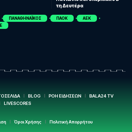
τη Δευτέρα
ΠΑΝΑΘΗΝΑΪΚΟΣ
ΠΑΟΚ
ΑΕΚ
E
ΟΣΕΛΙΔΑ
BLOG
ΡΟΗ ΕΙΔΗΣΕΩΝ
BALA24 TV
LIVESCORES
ιση
Όροι Χρήσης
Πολιτική Απορρήτου