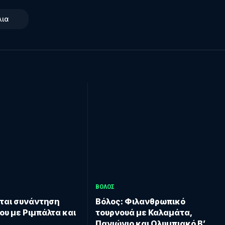
λια
ΒΟΛΟΣ
ται συνάντηση
Βόλος: Φιλανθρωπικό
ου με Ριμπάλτα και
τουρνουά με Καλαμάτα,
Πανιώνιο και Ολυμπιακό Β’