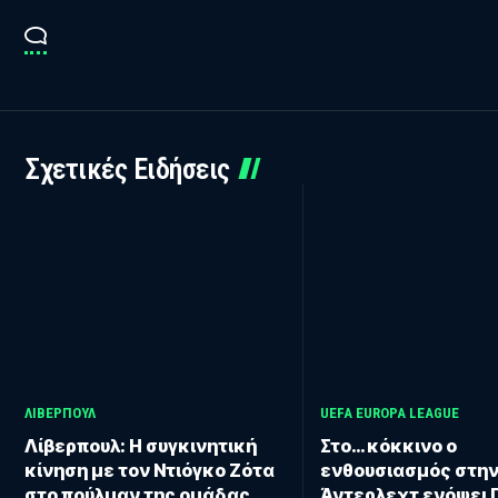
Σχετικές Ειδήσεις
ΛΊΒΕΡΠΟΥΛ
UEFA EUROPA LEAGUE
Λίβερπουλ: Η συγκινητική
Στο… κόκκινο ο
κίνηση με τον Ντιόγκο Ζότα
ενθουσιασμός στη
στο πούλμαν της ομάδας
Άντερλεχτ ενόψει